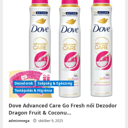
i
g
a
t
i
o
n
Dezodorok
Szépség & Egészség
Testápolás & Higiénia
Dove Advanced Care Go Fresh női Dezodor
Dragon Fruit & Coconu…
adminmega
október 9, 2025