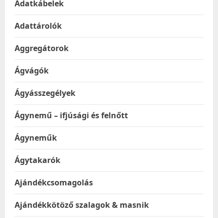
Adatkábelek
Adattárolók
Aggregátorok
Ágvágók
Ágyásszegélyek
Ágynemű – ifjúsági és felnőtt
Ágyneműk
Ágytakarók
Ajándékcsomagolás
Ajándékkötöző szalagok & masnik