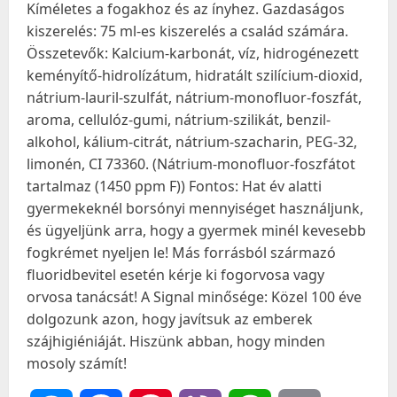
Kíméletes a fogakhoz és az ínyhez. Gazdaságos
kiszerelés: 75 ml-es kiszerelés a család számára.
Összetevők: Kalcium-karbonát, víz, hidrogénezett
keményítő-hidrolízátum, hidratált szilícium-dioxid,
nátrium-lauril-szulfát, nátrium-monofluor-foszfát,
aroma, cellulóz-gumi, nátrium-szilikát, benzil-
alkohol, kálium-citrát, nátrium-szacharin, PEG-32,
limonén, CI 73360. (Nátrium-monofluor-foszfátot
tartalmaz (1450 ppm F)) Fontos: Hat év alatti
gyermekeknél borsónyi mennyiséget használjunk,
és ügyeljünk arra, hogy a gyermek minél kevesebb
fogkrémet nyeljen le! Más forrásból származó
fluoridbevitel esetén kérje ki fogorvosa vagy
orvosa tanácsát! A Signal minősége: Közel 100 éve
dolgozunk azon, hogy javítsuk az emberek
szájhigiéniáját. Hiszünk abban, hogy minden
mosoly számít!