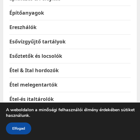
Építőanyagok
Ereszhálók
Esővízgyűjtő tartályok
Esőztetők és locsolók
Étel & Ital hordozók
Étel melegentartók
Étel-és italtárolók
A weboldalon a minőségi felhasználói élmény érdekében sütiket
Ételhordók
használunk.
Ételtakaró búrák
Elfogad