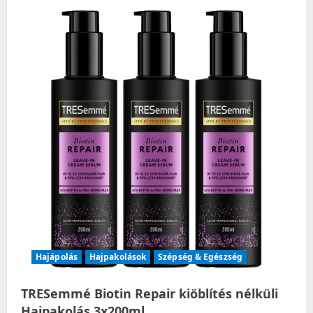
Hajápolás
Hajpakolások
Szépség & Egészség
TRESemmé Biotin Repair kiöblítés nélküli
Hajpakolás 3x200ml