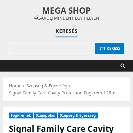
Skip
MEGA SHOP
to
content
VÁSÁROLJ MINDENT EGY HELYEN
KERESÉS
ITT KERESS
Home
Szépség & Egészség
Signal Family Care Cavity Protection Fogkrém 125ml
Fogkrémek
Szájápolás
Szépség & Egészség
Signal Family Care Cavity