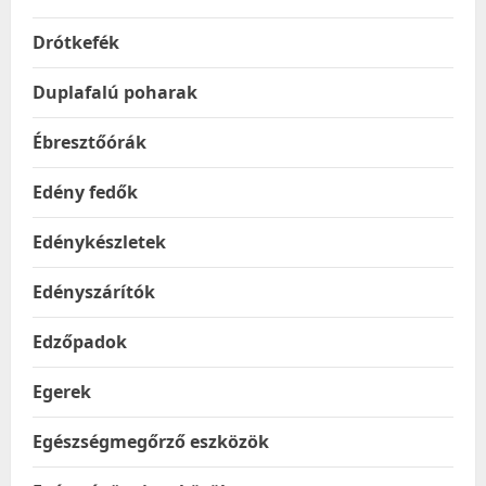
Drótkefék
Duplafalú poharak
Ébresztőórák
Edény fedők
Edénykészletek
Edényszárítók
Edzőpadok
Egerek
Egészségmegőrző eszközök