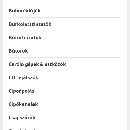
Buborékfújók
Burkolatszintezők
Bútorhuzatok
Bútorok
Cardio gépek & eszközök
CD Lejátszók
Cipőápolás
Cipőkanalak
Csapszűrők