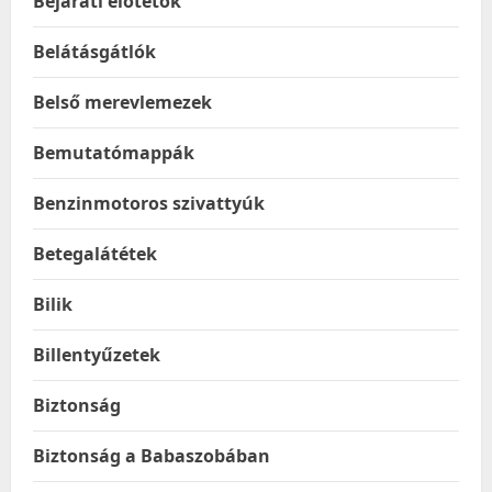
Bejárati előtetők
Belátásgátlók
Belső merevlemezek
Bemutatómappák
Benzinmotoros szivattyúk
Betegalátétek
Bilik
Billentyűzetek
Biztonság
Biztonság a Babaszobában