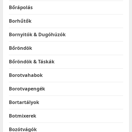
Bőrápolás
Borhűtők
Bornyitók & Dugóhúzók
Bőröndök
Bőröndök & Táskák
Borotvahabok
Borotvapengék
Bortartályok
Botmixerek
Bozótvágók