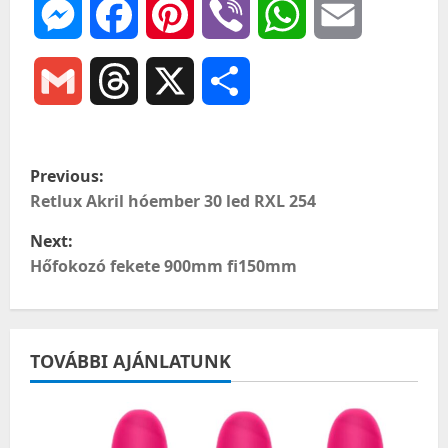
Messenger
Facebook
Pinterest
Viber
WhatsApp
Email
Gmail
Threads
X
Ossza
meg
P
Previous:
o
Retlux Akril hóember 30 led RXL 254
Next:
s
Hőfokozó fekete 900mm fi150mm
t
n
TOVÁBBI AJÁNLATUNK
a
v