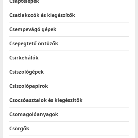
Csaptelepek
Csatlakozók és kiegészítők
Csempevágó gépek
Csepegtető öntözők
Csirkehálók
Csiszológépek
Csiszolópapírok
Csocsóasztalok és kiegészítők
Csomagolóanyagok
Csörgők