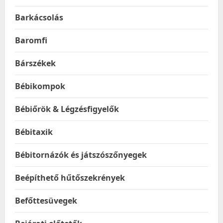
Barkácsolás
Baromfi
Bárszékek
Bébikompok
Bébiőrök & Légzésfigyelők
Bébitaxik
Bébitornázók és játszószőnyegek
Beépíthető hűtőszekrények
Befőttesüvegek