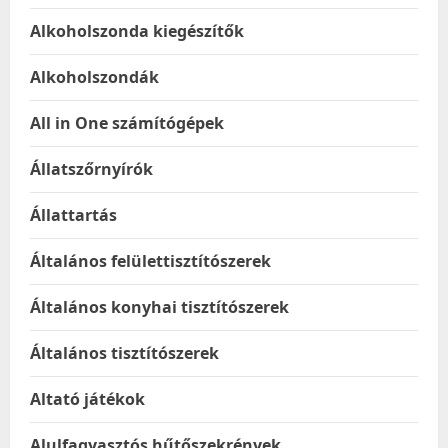
Alkoholszonda kiegészítők
Alkoholszondák
All in One számítógépek
Állatszőrnyírók
Állattartás
Általános felülettisztítószerek
Általános konyhai tisztítószerek
Általános tisztítószerek
Altató játékok
Alulfagyasztós hűtőszekrények