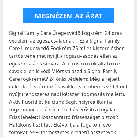
MEGNÉZEM AZ ÁRAT
Signal Family Care Üregesvédő Fogkrém: 24 órás
védelem az egész családnak ‍ ‍ ‍ Ez a Signal Family
Care Üregesvédő Fogkrém 75 ml-es kiszerelésben
tartós védelmet nyújt a fogszuvasodás ellen az
egész család számára. A titkos cukrok által okozott
savak ellen is véd! Miért válaszd a Signal Family
Care fogkrémet? 24 órás védelem: Még a rejtett
cukrokból származó savakkal szemben is védelmet
nyújt (rendszeres napi kétszeri fogmosás mellett).
Aktív fluorid és kalcium: Segít helyreállítani a
fogzománc apró sérüléseit és erősíti a fogakat.
Friss lehelet: Hosszantartó frissességet biztosít.
Hatékony tisztítás: Eltávolítja a fogakon lévő
foltokat. 95% természetes eredetű összetevők: