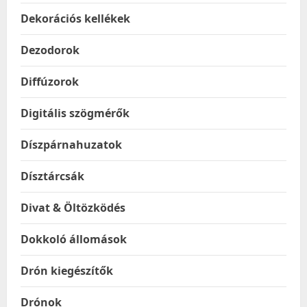
Dekorációs kellékek
Dezodorok
Diffúzorok
Digitális szögmérők
Díszpárnahuzatok
Dísztárcsák
Divat & Öltözködés
Dokkoló állomások
Drón kiegészítők
Drónok