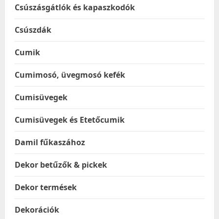
Csúszásgátlók és kapaszkodók
Csúszdák
Cumik
Cumimosó, üvegmosó kefék
Cumisüvegek
Cumisüvegek és Etetőcumik
Damil fűkaszához
Dekor betűzők & pickek
Dekor termések
Dekorációk