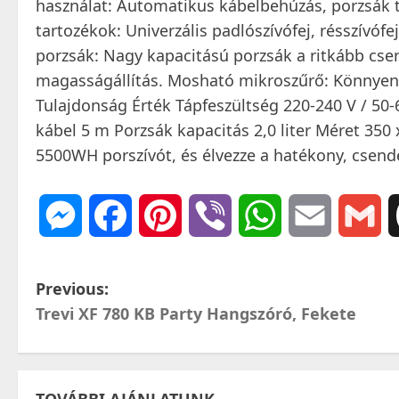
használat: Automatikus kábelbehúzás, porzsák te
tartozékok: Univerzális padlószívófej, résszívófej,
porzsák: Nagy kapacitású porzsák a ritkább cse
magasságállítás. Mosható mikroszűrő: Könnyen t
Tulajdonság Érték Tápfeszültség 220-240 V / 50-
kábel 5 m Porzsák kapacitás 2,0 liter Méret 350
5500WH porszívót, és élvezze a hatékony, csend
Messenger
Facebook
Pinterest
Viber
WhatsApp
Email
Gm
P
Previous:
Trevi XF 780 KB Party Hangszóró, Fekete
o
s
TOVÁBBI AJÁNLATUNK