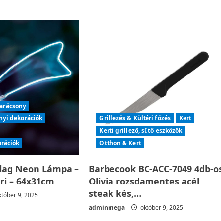
arácsony
nyi dekorációk
Grillezés & Kültéri főzés
Kert
Kerti grillező, sütő eszközök
orációk
Otthon & Kert
llag Neon Lámpa –
Barbecook BC-ACC-7049 4db-o
éri – 64x31cm
Olivia rozsdamentes acél
steak kés,…
tóber 9, 2025
adminmega
október 9, 2025