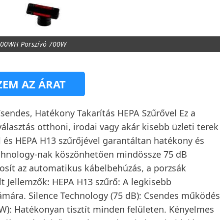
500WH Porszívó 700W
EM AZ ÁRAT
endes, Hatékony Takarítás HEPA Szűrővel Ez a
lasztás otthoni, irodai vagy akár kisebb üzleti terek
 és HEPA H13 szűrőjével garantáltan hatékony és
 Technology-nak köszönhetően mindössze 75 dB
tosít az automatikus kábelbehúzás, a porzsák
elt Jellemzők: HEPA H13 szűrő: A legkisebb
 számára. Silence Technology (75 dB): Csendes működés
00W): Hatékonyan tisztít minden felületen. Kényelmes