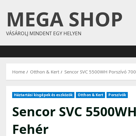
Skip
MEGA SHOP
to
content
VÁSÁROLJ MINDENT EGY HELYEN
Home
Otthon & Kert
Sencor SVC 5500WH Porszívó 700
Háztartási kisgépek és eszközök
Otthon & Kert
Porszívók
Sencor SVC 5500WH
Fehér