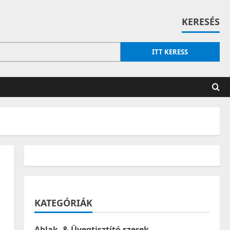
KERESÉS
ITT KERESS
KATEGÓRIÁK
Ablak- & Üvegtisztító szerek