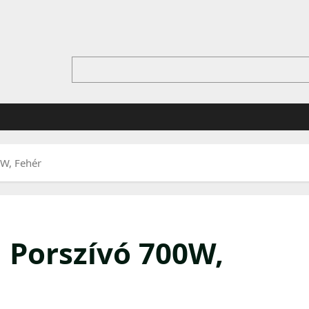
W, Fehér
 Porszívó 700W,