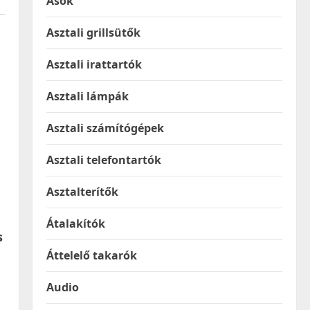
Ásók
Asztali grillsütők
Asztali irattartók
Asztali lámpák
Asztali számítógépek
Asztali telefontartók
Asztalterítők
Átalakítók
s
Áttelelő takarók
Audio