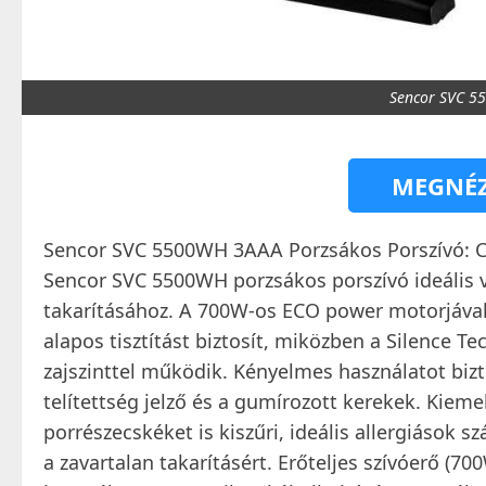
Sencor SVC 5
MEGNÉZ
Sencor SVC 5500WH 3AAA Porzsákos Porszívó: Cs
Sencor SVC 5500WH porzsákos porszívó ideális vá
takarításához. A 700W-os ECO power motorjával
alapos tisztítást biztosít, miközben a Silence
zajszinttel működik. Kényelmes használatot biz
telítettség jelző és a gumírozott kerekek. Kiem
porrészecskéket is kiszűri, ideális allergiások
a zavartalan takarításért. Erőteljes szívóerő (7