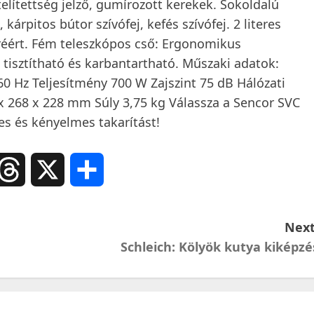
lítettség jelző, gumírozott kerekek. Sokoldalú
 kárpitos bútor szívófej, kefés szívófej. 2 literes
réért. Fém teleszkópos cső: Ergonomikus
isztítható és karbantartható. Műszaki adatok:
60 Hz Teljesítmény 700 W Zajszint 75 dB Hálózati
 x 268 x 228 mm Súly 3,75 kg Válassza a Sencor SVC
es és kényelmes takarítást!
ail
Threads
X
Ossza
meg
Next
Schleich: Kölyök kutya kiképzé