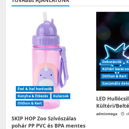
t
n
a
v
i
g
Dekorációk
K
Kültéri karácso
a
Otthon & Kert
t
Szezonális dek
Étel & Ital hordozók
i
Konyha & Étkezés
Kulacsok
LED Hullócsi
Otthon & Kert
Kültéri/Belt
o
adminmega
ok
SKIP HOP Zoo Szívószálas
n
pohár PP PVC és BPA mentes