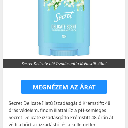
Secret Delicate női Izzadásgátló Krémstift 40ml
MEGNÉZEM AZ ÁRAT
Secret Delicate Illatú Izzadásgátló Krémstift: 48
órás védelem, finom illattal Ez a pH-semleges
Secret Delicate izzadásgátló krémstift 48 órán át
védi a bőrt az izzadástól és a kellemetlen