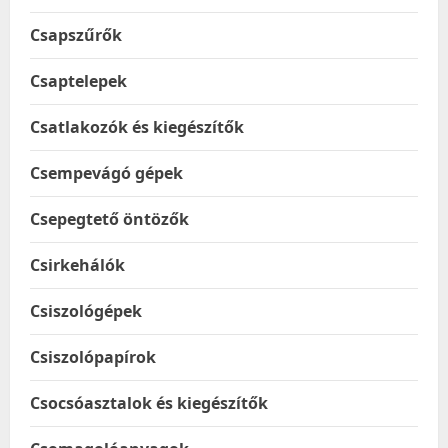
Csapszűrők
Csaptelepek
Csatlakozók és kiegészítők
Csempevágó gépek
Csepegtető öntözők
Csirkehálók
Csiszológépek
Csiszolópapírok
Csocsóasztalok és kiegészítők