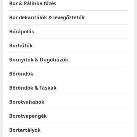
Bor & Pálinka főzés
Bor dekantálók & levegőztetők
Bőrápolás
Borhűtők
Bornyitók & Dugóhúzók
Bőröndök
Bőröndök & Táskák
Borotvahabok
Borotvapengék
Bortartályok