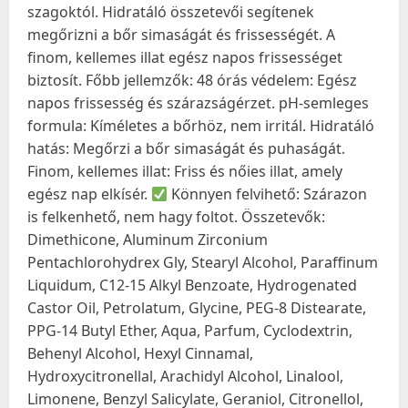
szagoktól. Hidratáló összetevői segítenek
megőrizni a bőr simaságát és frissességét. A
finom, kellemes illat egész napos frissességet
biztosít. Főbb jellemzők: 48 órás védelem: Egész
napos frissesség és szárazságérzet. pH-semleges
formula: Kíméletes a bőrhöz, nem irritál. Hidratáló
hatás: Megőrzi a bőr simaságát és puhaságát.
Finom, kellemes illat: Friss és nőies illat, amely
egész nap elkísér.
Könnyen felvihető: Szárazon
is felkenhető, nem hagy foltot. Összetevők:
Dimethicone, Aluminum Zirconium
Pentachlorohydrex Gly, Stearyl Alcohol, Paraffinum
Liquidum, C12-15 Alkyl Benzoate, Hydrogenated
Castor Oil, Petrolatum, Glycine, PEG-8 Distearate,
PPG-14 Butyl Ether, Aqua, Parfum, Cyclodextrin,
Behenyl Alcohol, Hexyl Cinnamal,
Hydroxycitronellal, Arachidyl Alcohol, Linalool,
Limonene, Benzyl Salicylate, Geraniol, Citronellol,