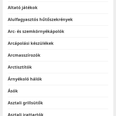
Altató játékok
Alulfagyasztós hűtőszekrények
Arc- és szemkörnyékápolók
Arcápolási készülékek
Arcmasszírozók
Arctisztítók
Árnyékoló hálók
Ásók
Asztali grillsütők
Asztali irattartók