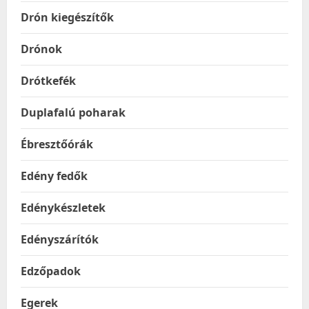
Drón kiegészítők
Drónok
Drótkefék
Duplafalú poharak
Ébresztőórák
Edény fedők
Edénykészletek
Edényszárítók
Edzőpadok
Egerek