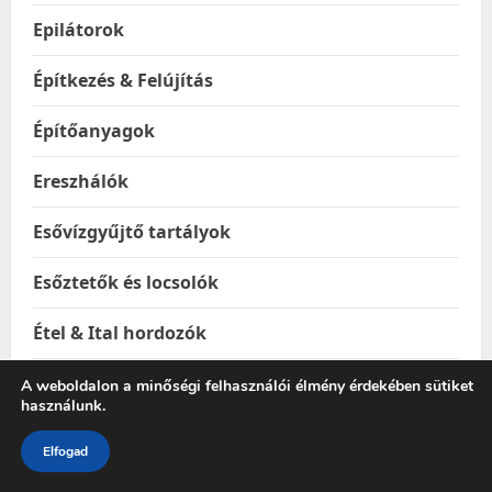
Epilátorok
Építkezés & Felújítás
Építőanyagok
Ereszhálók
Esővízgyűjtő tartályok
Esőztetők és locsolók
Étel & Ital hordozók
Étel melegentartók
A weboldalon a minőségi felhasználói élmény érdekében sütiket
használunk.
Étel-és italtárolók
Elfogad
Ételhordók