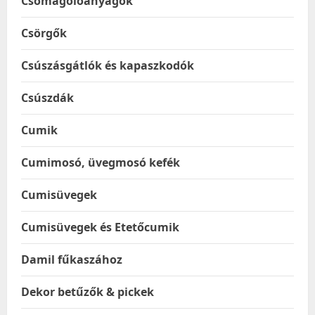
Csomagolóanyagok
Csörgők
Csúszásgátlók és kapaszkodók
Csúszdák
Cumik
Cumimosó, üvegmosó kefék
Cumisüvegek
Cumisüvegek és Etetőcumik
Damil fűkaszához
Dekor betűzők & pickek