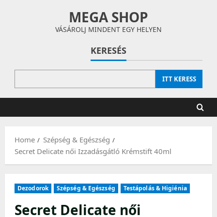
Skip
MEGA SHOP
to
content
VÁSÁROLJ MINDENT EGY HELYEN
KERESÉS
ITT KERESS
Home
Szépség & Egészség
Secret Delicate női Izzadásgátló Krémstift 40ml
Dezodorok
Szépség & Egészség
Testápolás & Higiénia
Secret Delicate női