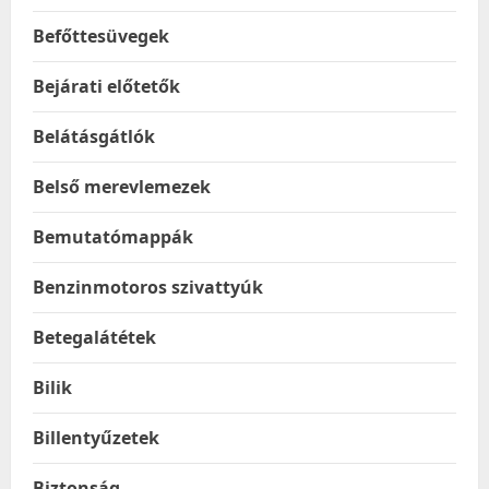
Befőttesüvegek
Bejárati előtetők
Belátásgátlók
Belső merevlemezek
Bemutatómappák
Benzinmotoros szivattyúk
Betegalátétek
Bilik
Billentyűzetek
Biztonság