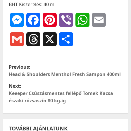
BHT Kiszerelés: 40 ml
Messenger
Facebook
Pinterest
Viber
WhatsApp
Email
Gmail
Threads
X
Ossza
meg
P
Previous:
o
Head & Shoulders Menthol Fresh Sampon 400ml
Next:
s
Keeeper Csúszásmentes fellépő Tomek Kacsa
t
északi rózsaszín 80 kg-ig
n
a
TOVÁBBI AJÁNLATUNK