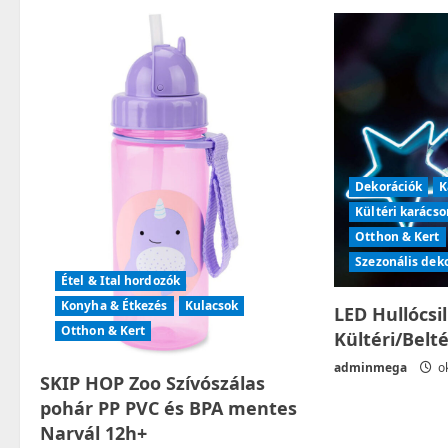
a
v
i
g
Dekorációk
K
a
Kültéri karácso
t
Otthon & Kert
Szezonális dek
i
Étel & Ital hordozók
Konyha & Étkezés
Kulacsok
LED Hullócsi
o
Otthon & Kert
Kültéri/Belt
n
adminmega
ok
SKIP HOP Zoo Szívószálas
pohár PP PVC és BPA mentes
Narvál 12h+