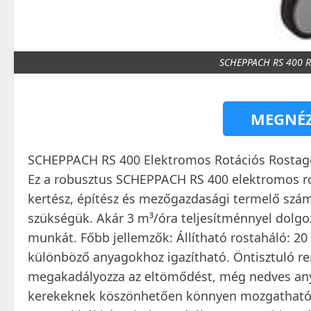
SCHEPPACH RS 400 
MEGNÉZ
SCHEPPACH RS 400 Elektromos Rotációs Rostagé
Ez a robusztus SCHEPPACH RS 400 elektromos r
kertész, építész és mezőgazdasági termelő szám
szükségük. Akár 3 m³/óra teljesítménnyel dolgoz
munkát. Főbb jellemzők: Állítható rostaháló: 20
különböző anyagokhoz igazítható. Öntisztuló ren
megakadályozza az eltömődést, még nedves any
kerekeknek köszönhetően könnyen mozgatható a 