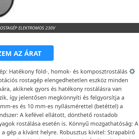
ROSTAGÉP ELEKTROMOS 230V
EM AZ ÁRAT
p: Hatékony föld-, homok- és komposztrostálás
otációs rostagép elengedhetetlen eszköz minden
ára, akiknek gyors és hatékony rostálásra van
ik, így jelentősen megkönnyíti és felgyorsítja a
 mm-es és 10 mm-es nyílásmérettel (betéttel) a
dszer: A kefével ellátott, dönthető rostadob
agok rostálása esetén is. Könnyű mozgathatóság: A
gép a kívánt helyre. Robusztus kivitel: Strapabíró