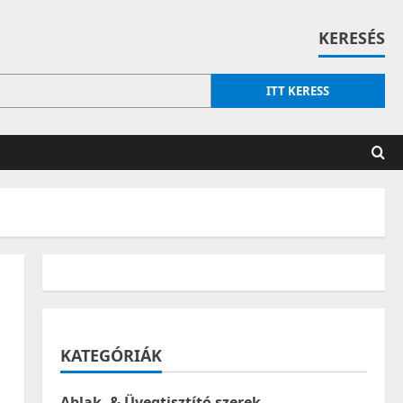
KERESÉS
ITT KERESS
KATEGÓRIÁK
Ablak- & Üvegtisztító szerek