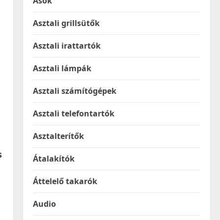
Ásók
Asztali grillsütők
Asztali irattartók
Asztali lámpák
Asztali számítógépek
Asztali telefontartók
Asztalterítők
s
Átalakítók
Áttelelő takarók
Audio