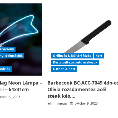
arácsony
nyi dekorációk
Grillezés & Kültéri főzés
Kert
Kerti grillező, sütő eszközök
orációk
Otthon & Kert
llag Neon Lámpa –
Barbecook BC-ACC-7049 4db-o
éri – 64x31cm
Olivia rozsdamentes acél
steak kés,…
tóber 9, 2025
adminmega
október 9, 2025