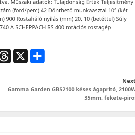
tva. Műszaki adatok: Tulajdonság Érték Teljesítmény
szám (ford/perc) 42 Dönthető munkaasztal 10° (két
 900 Rostaháló nyílás (mm) 20, 10 (betéttel) Súly
x 740 A SCHEPPACH RS 400 rotációs rostagép
ail
Threads
X
Ossza
meg
Next
Gamma Garden GBS2100 késes ágaprító, 2100W
35mm, fekete-piro