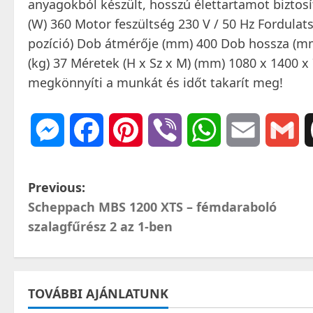
anyagokból készült, hosszú élettartamot biztosí
(W) 360 Motor feszültség 230 V / 50 Hz Fordulat
pozíció) Dob átmérője (mm) 400 Dob hossza (mm)
(kg) 37 Méretek (H x Sz x M) (mm) 1080 x 1400 
megkönnyíti a munkát és időt takarít meg!
Messenger
Facebook
Pinterest
Viber
WhatsApp
Email
Gm
P
Previous:
Scheppach MBS 1200 XTS – fémdaraboló
o
szalagfűrész 2 az 1-ben
s
t
TOVÁBBI AJÁNLATUNK
n