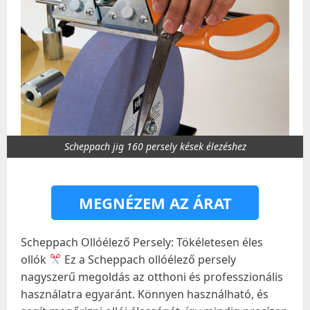
Scheppach jig 160 persely kések élezéshez
MEGNÉZEM AZ ÁRAT
Scheppach Ollóélező Persely: Tökéletesen éles
ollók
Ez a Scheppach ollóélező persely
nagyszerű megoldás az otthoni és professzionális
használatra egyaránt. Könnyen használható, és