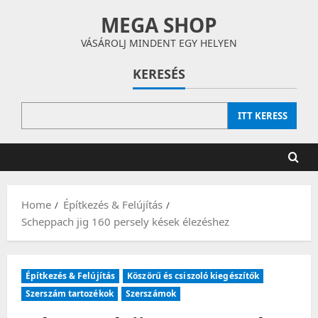
Skip
MEGA SHOP
to
content
VÁSÁROLJ MINDENT EGY HELYEN
KERESÉS
ITT KERESS
Home
Építkezés & Felújítás
Scheppach jig 160 persely kések élezéshez
Építkezés & Felújítás
Köszörű és csiszoló kiegészítők
Szerszám tartozékok
Szerszámok