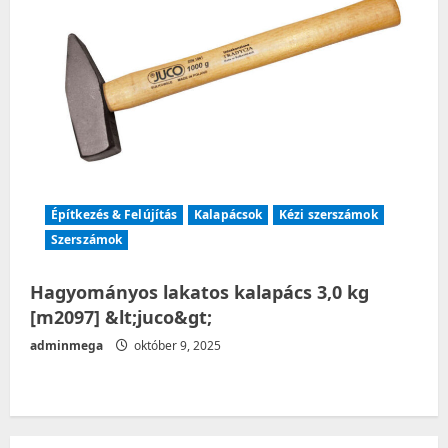
Építkezés & Felújítás
Kalapácsok
Kézi szerszámok
Szerszámok
Hagyományos lakatos kalapács 3,0 kg
[m2097] &lt;juco&gt;
adminmega
október 9, 2025