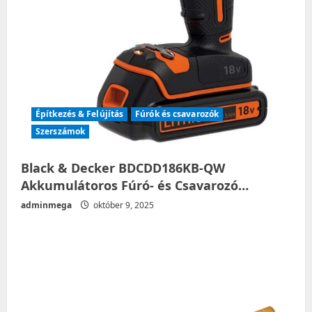
Építkezés & Felújítás
Fúrók és csavarozók
Szerszámok
Black & Decker BDCDD186KB-QW
Akkumulátoros Fúró- és Csavarozó…
adminmega
október 9, 2025