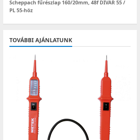
Scheppach fűrészlap 160/20mm, 48f DIVAR 55 /
t
PL 55-höz
n
a
TOVÁBBI AJÁNLATUNK
v
i
g
a
t
i
o