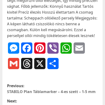
segít megőrizni ollói élességét, így mindig precízen
vághat. Főbb jellemzők: Könnyű használat Tartós
kivitel Precíz élezés Hosszú élettartam A csomag
tartalma: Scheppach ollóélező persely Megjegyzés:
A képen látható csiszolókö nincs benne a
csomagban. Külön kell megvásárolni. Ezzel a
persellyel ollói mindig tökéletesen élesek lesznek!
Messenger
Facebook
Pinterest
Viber
WhatsApp
Email
Gmail
Threads
X
Ossza
meg
P
Previous:
o
STABILO Plan Táblamarker – 4-es szett – 1-5 mm
Next:
s