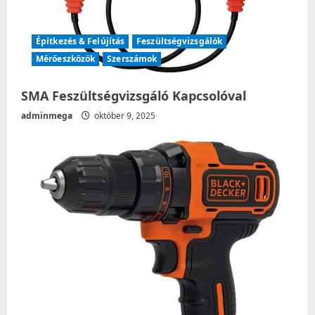
n
Építkezés & Felújítás
Feszültségvizsgálók
Mérőeszközök
Szerszámok
SMA Feszültségvizsgáló Kapcsolóval
adminmega
október 9, 2025