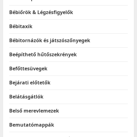
Bébiőrök & Légzésfigyelők
Bébitaxik
Bébitornázók és játszószőnyegek
Beépíthető hűtőszekrények
Befőttesüvegek
Bejárati előtetők
Belátásgátlók
Belső merevlemezek
Bemutatómappák