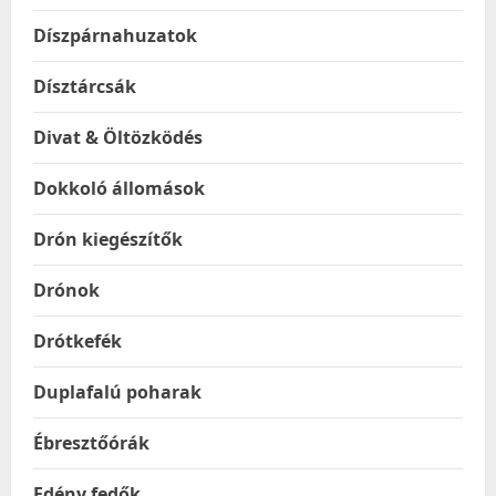
Díszpárnahuzatok
Dísztárcsák
Divat & Öltözködés
Dokkoló állomások
Drón kiegészítők
Drónok
Drótkefék
Duplafalú poharak
Ébresztőórák
Edény fedők