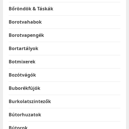
Bőröndök & Táskák
Borotvahabok
Borotvapengék
Bortartályok
Botmixerek
Bozótvágók
Buborékfújók
Burkolatszintezők
Bútorhuzatok
Bútorok