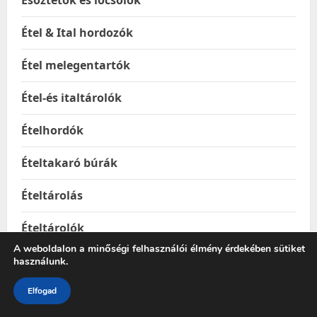
Esőztetők és locsolók
Étel & Ital hordozók
Étel melegentartók
Étel-és italtárolók
Ételhordók
Ételtakaró búrák
Ételtárolás
Ételtárolók
A weboldalon a minőségi felhasználói élmény érdekében sütiket
Ételtermoszok
használunk.
Elfogad
Etetés