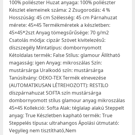
100% poliészter Huzat anyaga: 100% poliészter
Készlet elemeinek száma: 2 Zsugorodás: 4 %
Hosszúság: 45 cm Szélesség: 45 cm Párnahuzat
mérete: 45×45 Termékméretek a készletben:
45×45*2szt Anyag tömegsűrűsége: 70 g/m2
Csatolás módja: cipzár Szövet kivitelezésű:
díszszegély Mintatípus: dombornyomott
Kétoldalas termék: False Stílus: glamour Állítható
magasság: igen Anyag: mikroszálas Szín:
mustársárga Uralkodó szín: mustársárga
Tanúsítvány: OEKO-TEX Termék elnevezése
(AUTOMATIKUSAN LÉTREHOZOTT): RESTILO
díszpárnahuzat SOFTA szín mustársárga
dombornyomott stílus glamour anyag mikroszálas
45×45 Kollekció: Softa Alak: téglalap alakú Steppelt
anyag: True Készletben kapható termék: True
Steppelés típusa: ultrahangos Ápolási útmutató:
Vegyileg nem tisztítható,Nem