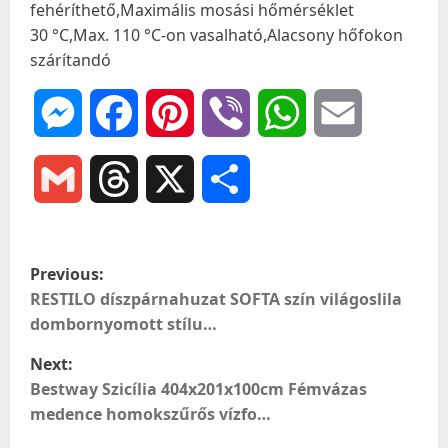
fehéríthető,Maximális mosási hőmérséklet
30 °C,Max. 110 °C-on vasalható,Alacsony hőfokon
szárítandó
Messenger
Facebook
Pinterest
Viber
WhatsApp
Email
Gmail
Threads
X
Ossza
meg
P
Previous:
o
RESTILO díszpárnahuzat SOFTA szín világoslila
dombornyomott stílu…
s
Next:
t
Bestway Szicília 404x201x100cm Fémvázas
medence homokszűrős vízfo…
n