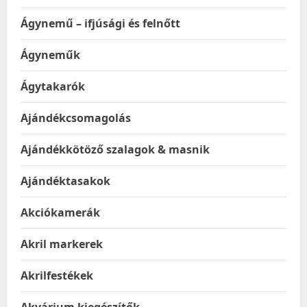
Ágynemű – ifjúsági és felnőtt
Ágyneműk
Ágytakarók
Ajándékcsomagolás
Ajándékkötöző szalagok & masnik
Ajándéktasakok
Akciókamerák
Akril markerek
Akrilfestékek