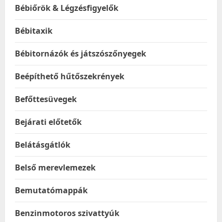
Bébiőrök & Légzésfigyelők
Bébitaxik
Bébitornázók és játszószőnyegek
Beépíthető hűtőszekrények
Befőttesüvegek
Bejárati előtetők
Belátásgátlók
Belső merevlemezek
Bemutatómappák
Benzinmotoros szivattyúk