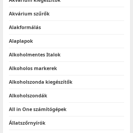
Akvárium kiegészítők
Akvárium szűrők
Alakformálás
Alaplapok
Alkoholmentes Italok
Alkoholos markerek
Alkoholszonda kiegészítők
Alkoholszondák
All in One számítógépek
Állatszőrnyírók