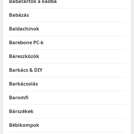
Babatartók a kádba
Babázás
Baldachinok
Barebone PC-k
Báreszközök
Barkács & DIY
Barkácsolás
Baromfi
Bárszékek
Bébikompok