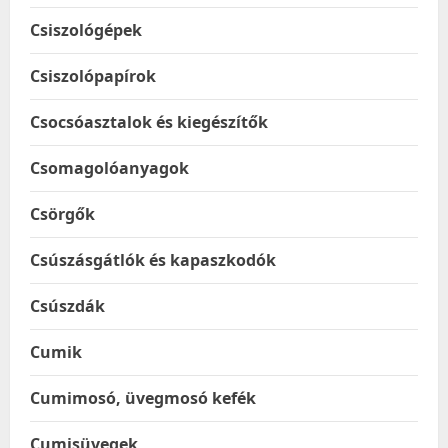
Csiszológépek
Csiszolópapírok
Csocsóasztalok és kiegészítők
Csomagolóanyagok
Csörgők
Csúszásgátlók és kapaszkodók
Csúszdák
Cumik
Cumimosó, üvegmosó kefék
Cumisüvegek