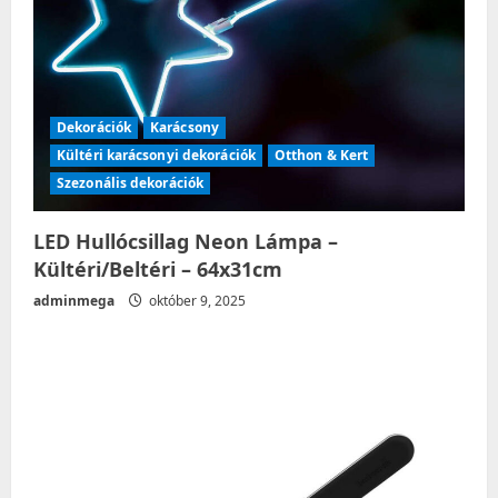
Dekorációk
Karácsony
Kültéri karácsonyi dekorációk
Otthon & Kert
Szezonális dekorációk
LED Hullócsillag Neon Lámpa –
Kültéri/Beltéri – 64x31cm
adminmega
október 9, 2025