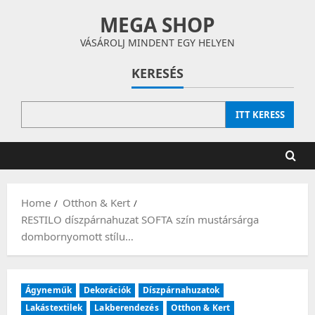
Skip
MEGA SHOP
to
content
VÁSÁROLJ MINDENT EGY HELYEN
KERESÉS
ITT KERESS
Home
Otthon & Kert
RESTILO díszpárnahuzat SOFTA szín mustársárga
dombornyomott stílu…
Ágyneműk
Dekorációk
Díszpárnahuzatok
Lakástextilek
Lakberendezés
Otthon & Kert