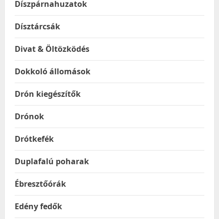
Díszpárnahuzatok
Dísztárcsák
Divat & Öltözködés
Dokkoló állomások
Drón kiegészítők
Drónok
Drótkefék
Duplafalú poharak
Ébresztőórák
Edény fedők