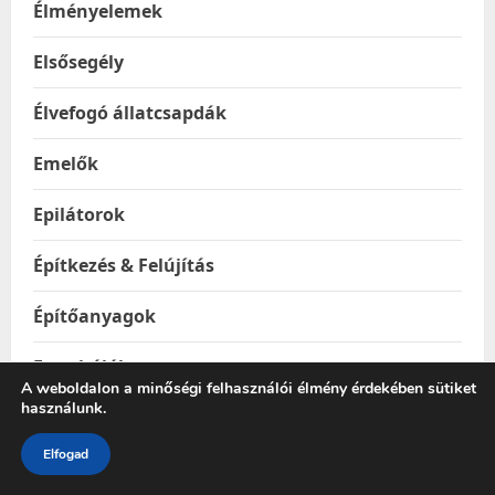
Élményelemek
Elsősegély
Élvefogó állatcsapdák
Emelők
Epilátorok
Építkezés & Felújítás
Építőanyagok
Ereszhálók
A weboldalon a minőségi felhasználói élmény érdekében sütiket
használunk.
Esővízgyűjtő tartályok
Elfogad
Esőztetők és locsolók