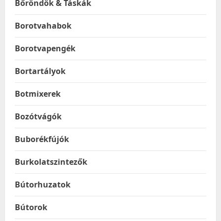
Bőröndök & Táskák
Borotvahabok
Borotvapengék
Bortartályok
Botmixerek
Bozótvágók
Buborékfújók
Burkolatszintezők
Bútorhuzatok
Bútorok