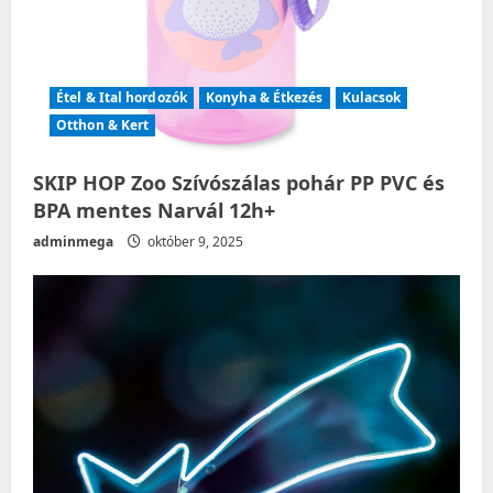
Étel & Ital hordozók
Konyha & Étkezés
Kulacsok
Otthon & Kert
SKIP HOP Zoo Szívószálas pohár PP PVC és
BPA mentes Narvál 12h+
adminmega
október 9, 2025