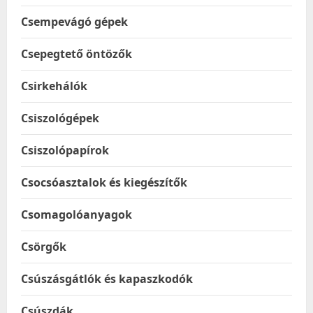
Csempevágó gépek
Csepegtető öntözők
Csirkehálók
Csiszológépek
Csiszolópapírok
Csocsóasztalok és kiegészítők
Csomagolóanyagok
Csörgők
Csúszásgátlók és kapaszkodók
Csúszdák