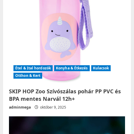
o
n
Étel & Ital hordozók
Konyha & Étkezés
Kulacsok
Otthon & Kert
SKIP HOP Zoo Szívószálas pohár PP PVC és
BPA mentes Narvál 12h+
adminmega
október 9, 2025