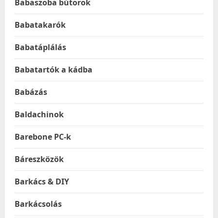
Babaszoba bútorok
Babatakarók
Babatáplálás
Babatartók a kádba
Babázás
Baldachinok
Barebone PC-k
Báreszközök
Barkács & DIY
Barkácsolás