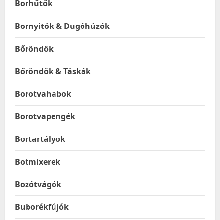
Borhűtők
Bornyitók & Dugóhúzók
Bőröndök
Bőröndök & Táskák
Borotvahabok
Borotvapengék
Bortartályok
Botmixerek
Bozótvágók
Buborékfújók