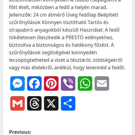
főtt ételt, miközben a fedő a helyén marad.
Jellemzők: 24 cm átmérő Üveg fedőlap Beépített
szűrőnyílások Könnyen tisztítható Tartós és
strapabíró anyagokból készült Használat: A fedő
tökéletesen illeszkedik a PRESTO edényekhez,
biztosítva a biztonságos és hatékony főzést. A
szűrőnyílások segítségével könnyedén
lecsöpögtetheted a vizet a tésztáról, zöldségekről
vagy más ételekről, anélkül, hogy levennéd a fedőt.
Messenger
Facebook
Pinterest
Viber
WhatsApp
Email
Gmail
Threads
X
Ossza
meg
P
Previous: