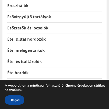
Ereszhálók
Esővízgyűjtő tartályok
Esőztetők és locsolók
Étel & Ital hordozók
Étel melegentartók
Étel-és italtárolók
Ételhordók
Ételtakaró búrák
A weboldalon a minőségi felhasználói élmény érdekében sütiket
használunk.
Ételtárolás
Elfogad
Ételtárolók