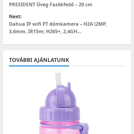
o
PRESIDENT Üveg Fazékfedő – 20 cm
Next:
s
Dahua IP wifi PT dómkamera – H2A (2MP,
t
3,6mm, IR15m; H265+, 2,4GH…
n
a
TOVÁBBI AJÁNLATUNK
v
i
g
a
t
i