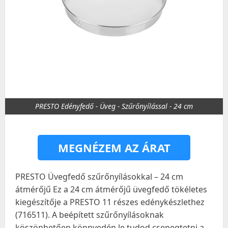
PRESTO Edényfedő - Üveg - Szűrőnyílással - 24 cm
MEGNÉZEM AZ ÁRAT
PRESTO Üvegfedő szűrőnyílásokkal – 24 cm
átmérőjű Ez a 24 cm átmérőjű üvegfedő tökéletes
kiegészítője a PRESTO 11 részes edénykészlethez
(716511). A beépített szűrőnyílásoknak
köszönhetően könnyedén le tudod csepegtetni a