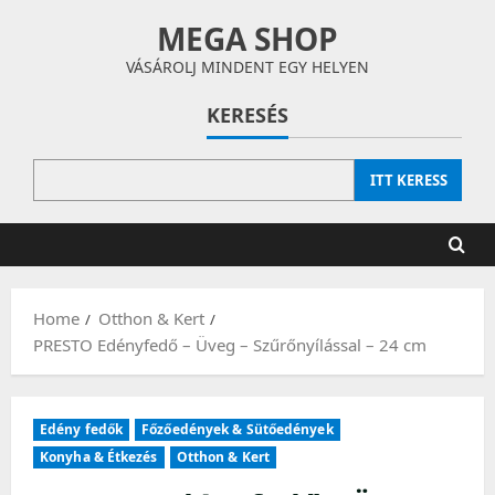
Skip
MEGA SHOP
to
content
VÁSÁROLJ MINDENT EGY HELYEN
KERESÉS
ITT KERESS
Home
Otthon & Kert
PRESTO Edényfedő – Üveg – Szűrőnyílással – 24 cm
Edény fedők
Főzőedények & Sütőedények
Konyha & Étkezés
Otthon & Kert