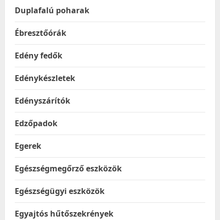
Duplafalú poharak
Ébresztőórák
Edény fedők
Edénykészletek
Edényszárítók
Edzőpadok
Egerek
Egészségmegőrző eszközök
Egészségügyi eszközök
Egyajtós hűtőszekrények