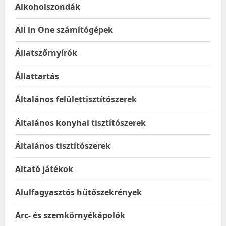
Alkoholszondák
All in One számítógépek
Állatszőrnyírók
Állattartás
Általános felülettisztítószerek
Általános konyhai tisztítószerek
Általános tisztítószerek
Altató játékok
Alulfagyasztós hűtőszekrények
Arc- és szemkörnyékápolók