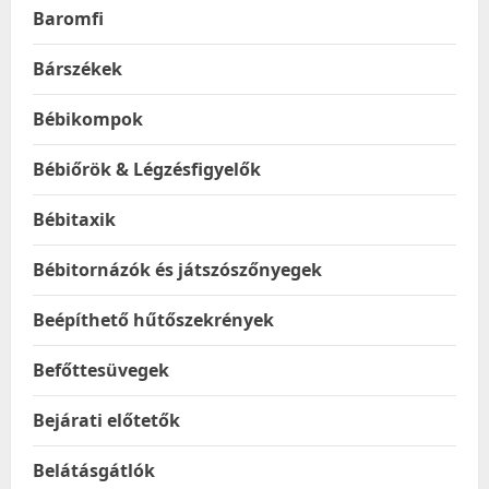
Baromfi
Bárszékek
Bébikompok
Bébiőrök & Légzésfigyelők
Bébitaxik
Bébitornázók és játszószőnyegek
Beépíthető hűtőszekrények
Befőttesüvegek
Bejárati előtetők
Belátásgátlók