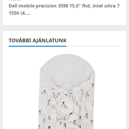
s
Dell mobile precision 3590 15,6" fhd, intel ultra 7
t
155h (4….
n
a
TOVÁBBI AJÁNLATUNK
v
i
g
a
t
i
o