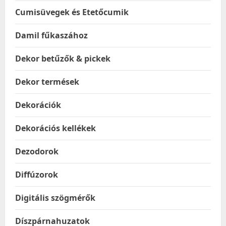
Cumisüvegek és Etetőcumik
Damil fűkaszához
Dekor betűzők & pickek
Dekor termések
Dekorációk
Dekorációs kellékek
Dezodorok
Diffúzorok
Digitális szögmérők
Díszpárnahuzatok