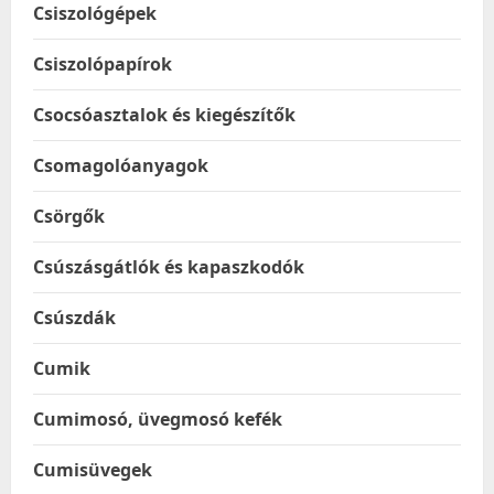
Csiszológépek
Csiszolópapírok
Csocsóasztalok és kiegészítők
Csomagolóanyagok
Csörgők
Csúszásgátlók és kapaszkodók
Csúszdák
Cumik
Cumimosó, üvegmosó kefék
Cumisüvegek