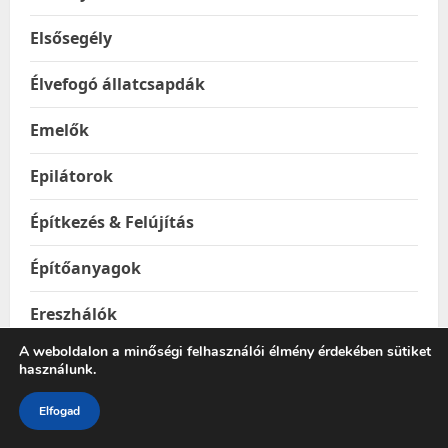
Elsősegély
Élvefogó állatcsapdák
Emelők
Epilátorok
Építkezés & Felújítás
Építőanyagok
Ereszhálók
A weboldalon a minőségi felhasználói élmény érdekében sütiket
Esővízgyűjtő tartályok
használunk.
Esőztetők és locsolók
Elfogad