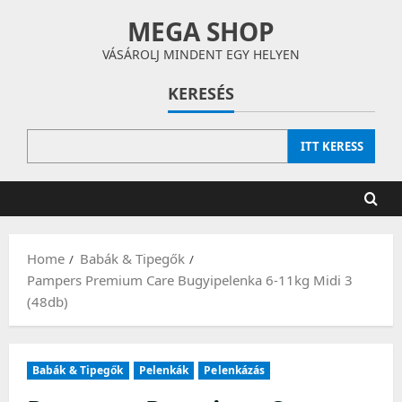
Skip
MEGA SHOP
to
content
VÁSÁROLJ MINDENT EGY HELYEN
KERESÉS
ITT KERESS
Home
Babák & Tipegők
Pampers Premium Care Bugyipelenka 6-11kg Midi 3
(48db)
Babák & Tipegők
Pelenkák
Pelenkázás