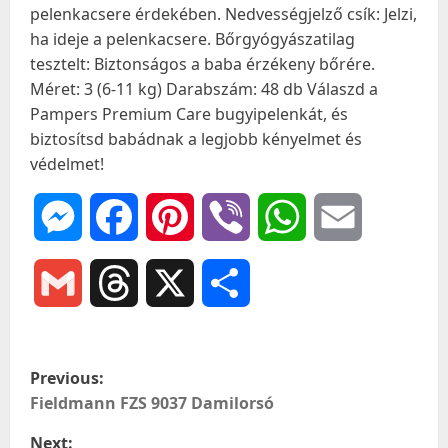
pelenkacsere érdekében. Nedvességjelző csík: Jelzi,
ha ideje a pelenkacsere. Bőrgyógyászatilag
tesztelt: Biztonságos a baba érzékeny bőrére.
Méret: 3 (6-11 kg) Darabszám: 48 db Válaszd a
Pampers Premium Care bugyipelenkát, és
biztosítsd babádnak a legjobb kényelmet és
védelmet!
Messenger
Facebook
Pinterest
Viber
WhatsApp
Email
Gmail
Threads
X
Ossza
meg
P
Previous:
o
Fieldmann FZS 9037 Damilorsó
Next: