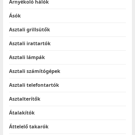
Árnyékoló hálók
Ásók
Asztali grillsütők
Asztali irattartók
Asztali lámpák
Asztali számítógépek
Asztali telefontartók
Asztalterítők
Átalakítók
Áttelelő takarók