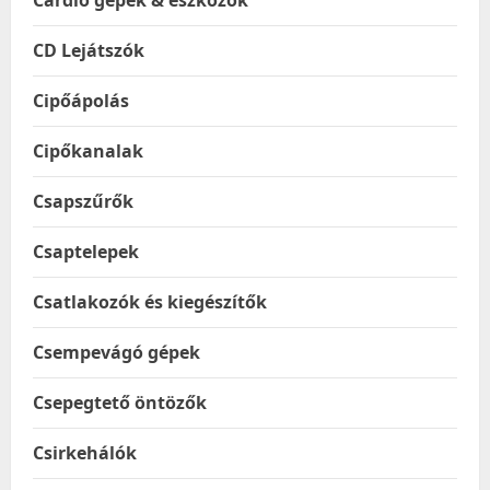
Cardio gépek & eszközök
CD Lejátszók
Cipőápolás
Cipőkanalak
Csapszűrők
Csaptelepek
Csatlakozók és kiegészítők
Csempevágó gépek
Csepegtető öntözők
Csirkehálók