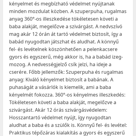
kényelmet és megbízható védelmet nyújtanak
minden mozdulat közben. A szuperpuha, rugalmas
anyag 360°-os illeszkedése tökéletesen követi a
baba alakját, megelőzve a szivárgást. A nedvszívó
mag akár 12 órán át tartó védelmet biztosít, így a
babád nyugodtan játszhat és aludhat. A könnyű
fel- és levételnek köszönhetően a pelenkacsere
gyors és egyszerű, még akkor is, ha a babád izeg-
mozog. A nedvességjelző csík jelzi, ha ideje a
cserére. Főbb jellemzők: Szuperpuha és rugalmas
anyag: Kiváló kényelmet biztosít a babának. A
puhaságát a vásárlók is kiemelik, ami a baba
kényelmét fokozza. 360°-os kényelmes illeszkedés:
Tökéletesen követi a baba alakját, megelőzve a
szivárgást. Akár 12 órás szivárgásvédelem:
Hosszantartó védelmet nyújt, így nyugodtan
aludhat a baba és a szülők is. Könnyű fel- és levétel:
Praktikus tépőzáras kialakítás a gyors és egyszerű