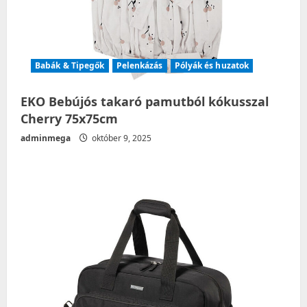
n
Babák & Tipegők
Pelenkázás
Pólyák és huzatok
EKO Bebújós takaró pamutból kókusszal
Cherry 75x75cm
adminmega
október 9, 2025