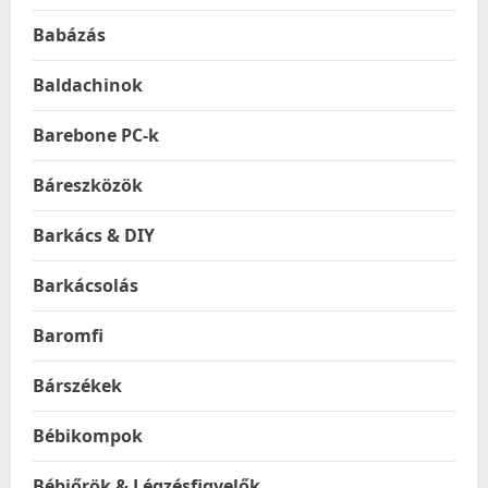
Babázás
Baldachinok
Barebone PC-k
Báreszközök
Barkács & DIY
Barkácsolás
Baromfi
Bárszékek
Bébikompok
Bébiőrök & Légzésfigyelők