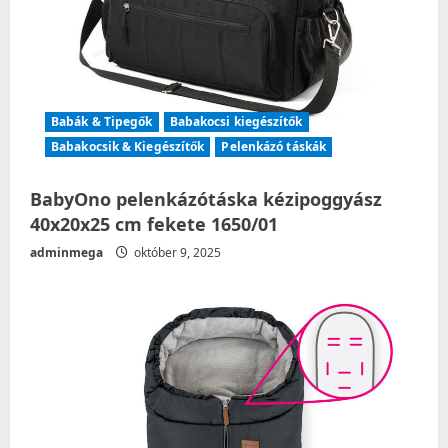
Babák & Tipegők
Babakocsi kiegészítők
Babakocsik & Kiegészítők
Pelenkázó táskák
BabyOno pelenkázótáska kézipoggyász
40x20x25 cm fekete 1650/01
adminmega
október 9, 2025