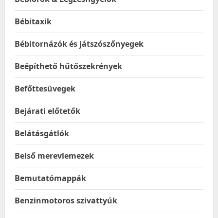
Bébitaxik
Bébitornázók és játszószőnyegek
Beépíthető hűtőszekrények
Befőttesüvegek
Bejárati előtetők
Belátásgátlók
Belső merevlemezek
Bemutatómappák
Benzinmotoros szivattyúk