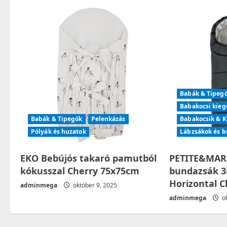
a
v
i
g
Babák & Tipeg
a
Babakocsi kieg
t
Babák & Tipegők
Pelenkázás
Babakocsik & K
Pólyák és huzatok
Lábzsákok és 
i
EKO Bebújós takaró pamutból
PETITE&MARS
o
kókusszal Cherry 75x75cm
bundazsák 3i
n
Horizontal C
adminmega
október 9, 2025
adminmega
ok