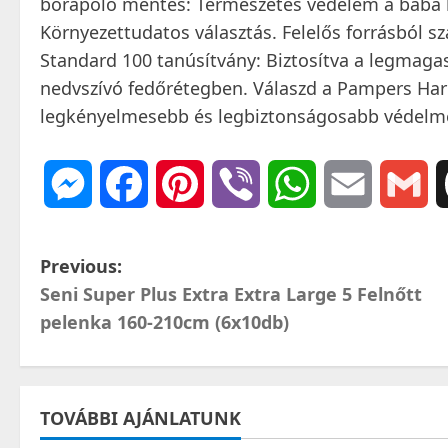
bőrápoló mentes: Természetes védelem a baba
Környezettudatos választás. Felelős forrásból s
Standard 100 tanúsítvány: Biztosítva a legmag
nedvszívó fedőrétegben. Válaszd a Pampers Har
legkényelmesebb és legbiztonságosabb védelm
Messenger
Facebook
Pinterest
Viber
WhatsApp
Email
Gm
P
Previous:
Seni Super Plus Extra Extra Large 5 Felnőtt
o
pelenka 160-210cm (6x10db)
s
t
TOVÁBBI AJÁNLATUNK
n