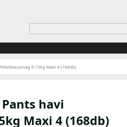
 Pelenkacsomag 9-15kg Maxi 4 (168db)
Pants havi
kg Maxi 4 (168db)