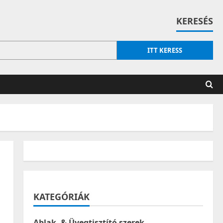
KERESÉS
ITT KERESS
KATEGÓRIÁK
Ablak- & Üvegtisztító szerek