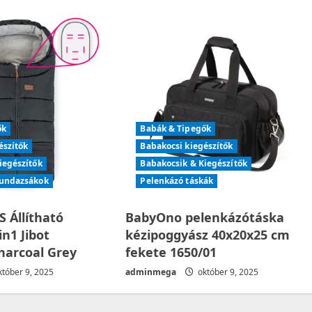
ők
Babák & Tipegők
észítők
Babakocsi kiegészítők
iegészítők
Babakocsik & Kiegészítők
bundazsákok
Pelenkázó táskák
 Állítható
BabyOno pelenkázótáska
n1 Jibot
kézipoggyász 40x20x25 cm
harcoal Grey
fekete 1650/01
tóber 9, 2025
adminmega
október 9, 2025