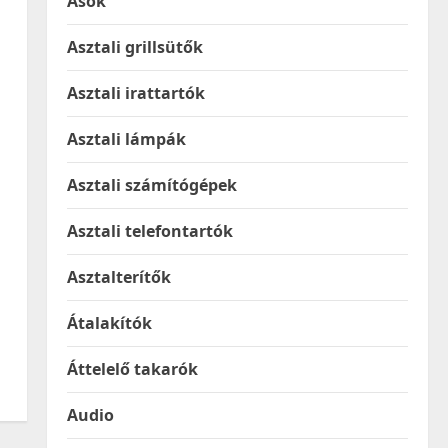
Ásók
Asztali grillsütők
Asztali irattartók
Asztali lámpák
Asztali számítógépek
Asztali telefontartók
Asztalterítők
Átalakítók
Áttelelő takarók
Audio