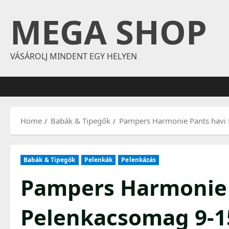
Skip
MEGA SHOP
to
content
VÁSÁROLJ MINDENT EGY HELYEN
Home
Babák & Tipegők
Pampers Harmonie Pants havi
Babák & Tipegők
Pelenkák
Pelenkázás
Pampers Harmonie 
Pelenkacsomag 9-15