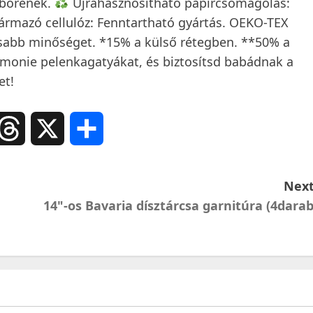
 bőrének.
Újrahasznosítható papírcsomagolás:
zármazó cellulóz: Fenntartható gyártás. OEKO-TEX
asabb minőséget. *15% a külső rétegben. **50% a
monie pelenkagatyákat, és biztosítsd babádnak a
et!
ail
Threads
X
Ossza
meg
Next
14"-os Bavaria dísztárcsa garnitúra (4darab