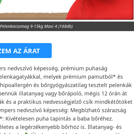
Pelenkacsomag 9-15kg Maxi 4 (168db)
EM AZ ÁRAT
rs nedvszívó képesség, prémium puhaság
elenkagatyákkal, melyek prémium pamutból* és
hipoallergén és bőrgyógyászatilag tesztelt pelenkák
bennük illatanyag vagy bőrápoló, mégis 12 órán át
ták és a praktikus nedvességjelző csík mindkétőtöket
Pampers nedvszívó képesség: Megbízható szárazság
: Kivételesen puha tapintás a baba bőréhez.
letes a legérzékenyebb bőrhöz is. Illatanyag- és