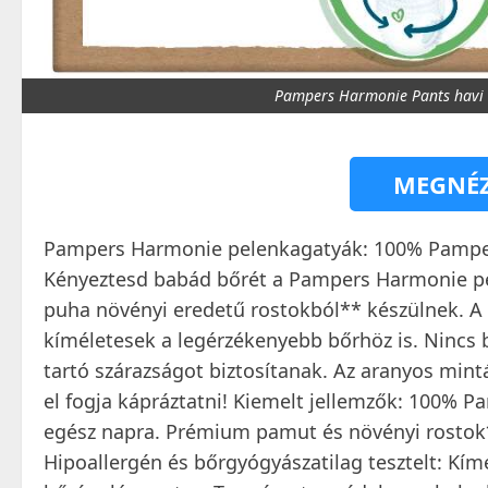
Pampers Harmonie Pants havi 
MEGNÉZ
Pampers Harmonie pelenkagatyák: 100% Pampe
Kényeztesd babád bőrét a Pampers Harmonie p
puha növényi eredetű rostokból** készülnek. A 
kíméletesek a legérzékenyebb bőrhöz is. Nincs 
tartó szárazságot biztosítanak. Az aranyos min
el fogja kápráztatni! Kiemelt jellemzők: 100% 
egész napra. Prémium pamut és növényi rostok*
Hipoallergén és bőrgyógyászatilag tesztelt: Kímé