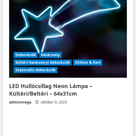
Dekorációk
Karácsony
Kültéri karácsonyi dekorációk
Otthon & Kert
Szezonális dekorációk
LED Hullócsillag Neon Lámpa –
Kültéri/Beltéri – 64x31cm
adminmega
október 9, 2025