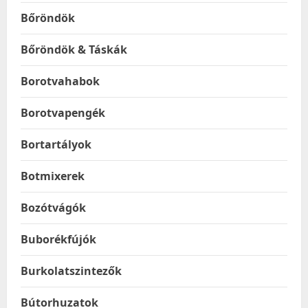
Bőröndök
Bőröndök & Táskák
Borotvahabok
Borotvapengék
Bortartályok
Botmixerek
Bozótvágók
Buborékfújók
Burkolatszintezők
Bútorhuzatok