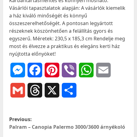
Karbantartásmentes és könnyen mosható.
Vásárlói tapasztalatok alapján: A vásárlók kiemelik
a ház kiváló minőségét és könnyű
összeszerelhetőségét. A pontosan legyártott
részeknek köszönhetően a felállítás gyors és
egyszerű. Méretek: 230,5 x 185,3 cm Rendelje meg
most és élvezze a praktikus és elegáns kerti ház
nyújtotta előnyöket!
Messenger
Facebook
Pinterest
Viber
WhatsApp
Email
Gmail
Threads
X
Ossza
meg
P
Previous:
o
Palram – Canopia Palermo 3000/3600 árnyékoló