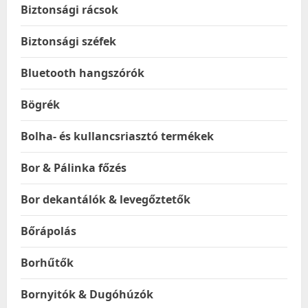
Biztonsági rácsok
Biztonsági széfek
Bluetooth hangszórók
Bögrék
Bolha- és kullancsriasztó termékek
Bor & Pálinka főzés
Bor dekantálók & levegőztetők
Bőrápolás
Borhűtők
Bornyitók & Dugóhúzók