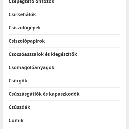
Csepegtető öntözők
Csirkehálók
Csiszológépek
Csiszolópapírok
Csocsóasztalok és kiegészítők
Csomagolóanyagok
Csörgők
Csúszásgátlók és kapaszkodók
Csúszdák
Cumik