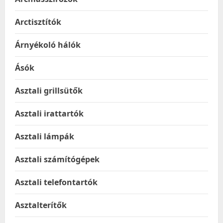
Arctisztítók
Árnyékoló hálók
Ásók
Asztali grillsütők
Asztali irattartók
Asztali lámpák
Asztali számítógépek
Asztali telefontartók
Asztalterítők