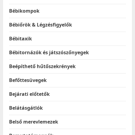
Bébikompok
Bébiőrök & Légzésfigyelők
Bébitaxik
Bébitornázók és játszószőnyegek
Beépíthető hűtőszekrények
Befőttesüvegek
Bejárati előtetők
Belátásgátlók
Belső merevlemezek