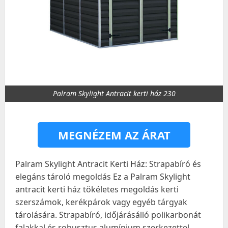
Palram Skylight Antracit kerti ház 230
MEGNÉZEM AZ ÁRAT
Palram Skylight Antracit Kerti Ház: Strapabíró és
elegáns tároló megoldás Ez a Palram Skylight
antracit kerti ház tökéletes megoldás kerti
szerszámok, kerékpárok vagy egyéb tárgyak
tárolására. Strapabíró, időjárásálló polikarbonát
falakkal és robusztus alumínium szerkezettel