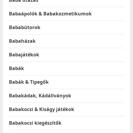
Baba utazás
Babaápolók & Babakozmetikumok
Bababútorok
Babaházak
Babajátékok
Babák
Babák & Tipegők
Babakádak, Kádállványok
Babakocsi & Kiságy játékok
Babakocsi kiegészítők