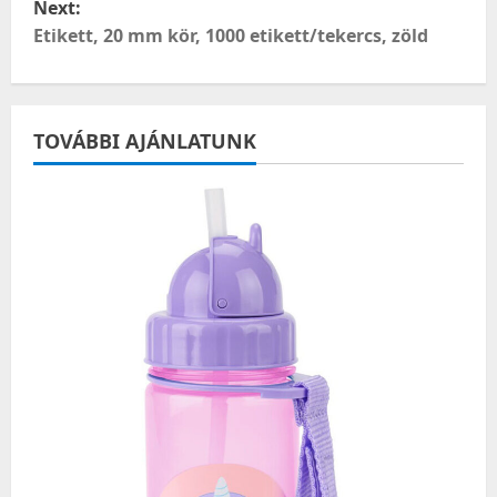
Next:
s
Etikett, 20 mm kör, 1000 etikett/tekercs, zöld
t
n
TOVÁBBI AJÁNLATUNK
a
v
i
g
a
t
i
o