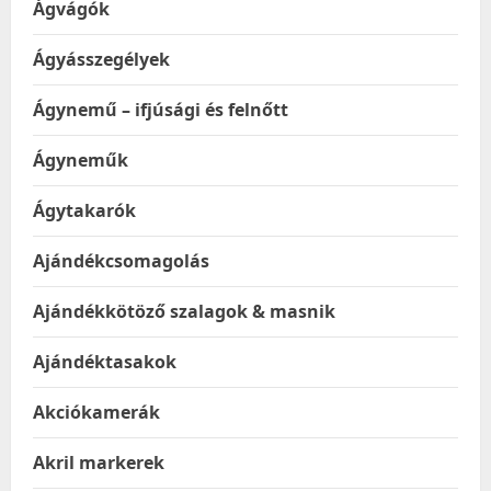
Ágvágók
Ágyásszegélyek
Ágynemű – ifjúsági és felnőtt
Ágyneműk
Ágytakarók
Ajándékcsomagolás
Ajándékkötöző szalagok & masnik
Ajándéktasakok
Akciókamerák
Akril markerek