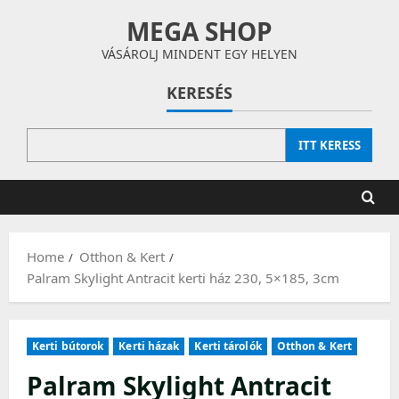
Skip
MEGA SHOP
to
content
VÁSÁROLJ MINDENT EGY HELYEN
KERESÉS
ITT KERESS
Home
Otthon & Kert
Palram Skylight Antracit kerti ház 230, 5×185, 3cm
Kerti bútorok
Kerti házak
Kerti tárolók
Otthon & Kert
Palram Skylight Antracit