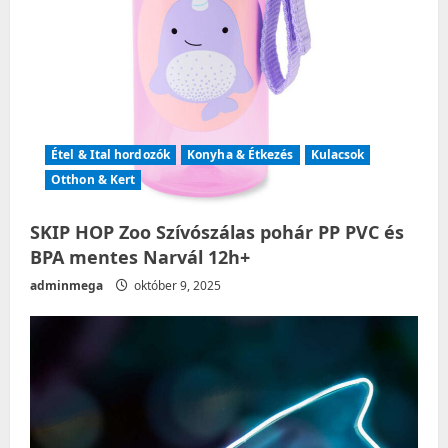
n
Étel & Ital hordozók
Konyha & Étkezés
Kulacsok
Otthon & Kert
SKIP HOP Zoo Szívószálas pohár PP PVC és
BPA mentes Narvál 12h+
adminmega
október 9, 2025