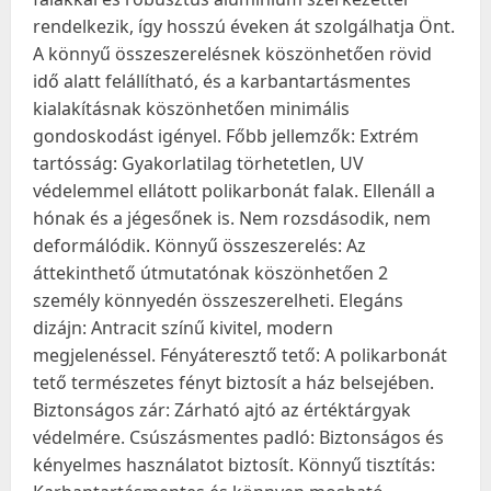
rendelkezik, így hosszú éveken át szolgálhatja Önt.
A könnyű összeszerelésnek köszönhetően rövid
idő alatt felállítható, és a karbantartásmentes
kialakításnak köszönhetően minimális
gondoskodást igényel. Főbb jellemzők: Extrém
tartósság: Gyakorlatilag törhetetlen, UV
védelemmel ellátott polikarbonát falak. Ellenáll a
hónak és a jégesőnek is. Nem rozsdásodik, nem
deformálódik. Könnyű összeszerelés: Az
áttekinthető útmutatónak köszönhetően 2
személy könnyedén összeszerelheti. Elegáns
dizájn: Antracit színű kivitel, modern
megjelenéssel. Fényáteresztő tető: A polikarbonát
tető természetes fényt biztosít a ház belsejében.
Biztonságos zár: Zárható ajtó az értéktárgyak
védelmére. Csúszásmentes padló: Biztonságos és
kényelmes használatot biztosít. Könnyű tisztítás: