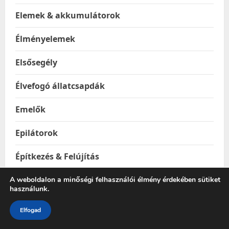
Elemek & akkumulátorok
Élményelemek
Elsősegély
Élvefogó állatcsapdák
Emelők
Epilátorok
Építkezés & Felújítás
Építőanyagok
A weboldalon a minőségi felhasználói élmény érdekében sütiket
használunk.
Ereszhálók
Elfogad
Esővízgyűjtő tartályok