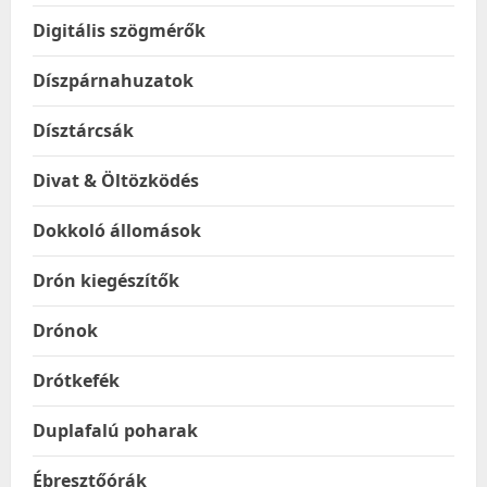
Digitális szögmérők
Díszpárnahuzatok
Dísztárcsák
Divat & Öltözködés
Dokkoló állomások
Drón kiegészítők
Drónok
Drótkefék
Duplafalú poharak
Ébresztőórák