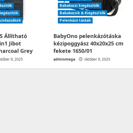
észítők
Babakocsi kiegészítők
iegészítők
Babakocsik & Kiegészítők
bundazsákok
Pelenkázó táskák
 Állítható
BabyOno pelenkázótáska
n1 Jibot
kézipoggyász 40x20x25 cm
harcoal Grey
fekete 1650/01
tóber 9, 2025
adminmega
október 9, 2025