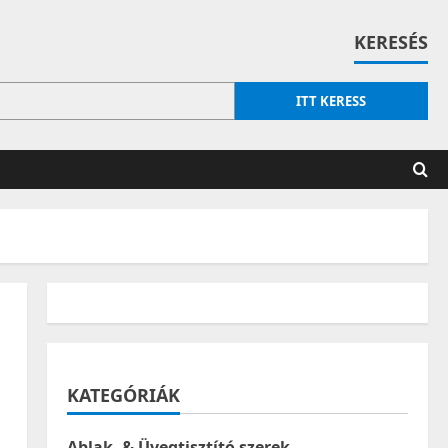
KERESÉS
ITT KERESS
KATEGÓRIÁK
Ablak- & Üvegtisztító szerek