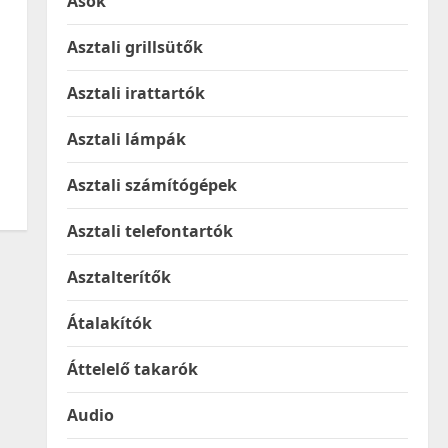
Ásók
Asztali grillsütők
Asztali irattartók
Asztali lámpák
Asztali számítógépek
Asztali telefontartók
Asztalterítők
Átalakítók
Áttelelő takarók
Audio