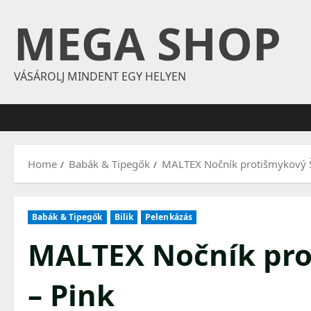
Skip
MEGA SHOP
to
content
VÁSÁROLJ MINDENT EGY HELYEN
Home
Babák & Tipegők
MALTEX Nočník protišmykový Š
Babák & Tipegők
Bilik
Pelenkázás
MALTEX Nočník pro
– Pink