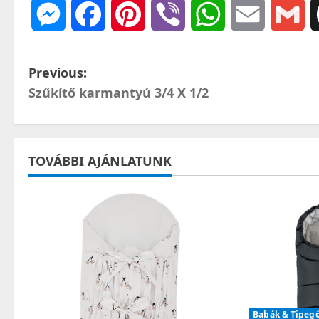
Messenger
Facebook
Pinterest
Viber
WhatsApp
Email
Gm
P
Previous:
Szűkítő karmantyú 3/4 X 1/2
o
s
t
TOVÁBBI AJÁNLATUNK
n
a
v
i
g
Babák & Tipeg