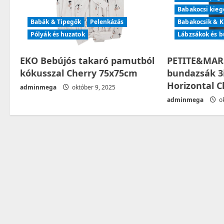
Babakocsi kieg
a
Babák & Tipegők
Pelenkázás
Babakocsik & K
t
Pólyák és huzatok
Lábzsákok és 
i
EKO Bebújós takaró pamutból
PETITE&MARS
kókusszal Cherry 75x75cm
bundazsák 3i
o
Horizontal C
adminmega
október 9, 2025
n
adminmega
ok