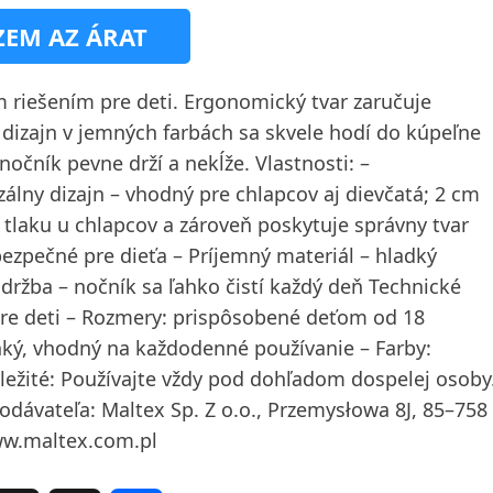
EM AZ ÁRAT
 riešením pre deti. Ergonomický tvar zaručuje
izajn v jemných farbách sa skvele hodí do kúpeľne
očník pevne drží a nekĺže. Vlastnosti: –
lny dizajn – vhodný pre chlapcov aj dievčatá; 2 cm
m tlaku u chlapcov a zároveň poskytuje správny tvar
bezpečné pre dieťa – Príjemný materiál – hladký
držba – nočník sa ľahko čistí každý deň Technické
 pre deti – Rozmery: prispôsobené deťom od 18
ký, vhodný na každodenné používanie – Farby:
žité: Používajte vždy pod dohľadom dospelej osoby
odávateľa: Maltex Sp. Z o.o., Przemysłowa 8J, 85–758
www.maltex.com.pl