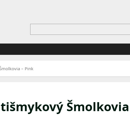
molkovia – Pink
tišmykový Šmolkovia