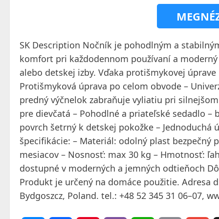
MEGNÉZ
SK Description Nočník je pohodlným a stabilným
komfort pri každodennom používaní a moderný d
alebo detskej izby. Vďaka protišmykovej úprave n
Protišmyková úprava po celom obvode – Univerzá
predný výčnelok zabraňuje vyliatiu pri silnejšo
pre dievčatá – Pohodlné a priateľské sedadlo – 
povrch šetrný k detskej pokožke – Jednoduchá ú
špecifikácie: – Materiál: odolný plast bezpečný
mesiacov – Nosnosť: max 30 kg – Hmotnosť: ľah
dostupné v moderných a jemných odtieňoch Dôle
Produkt je určený na domáce použitie. Adresa d
Bydgoszcz, Poland. tel.: +48 52 345 31 06–07, 