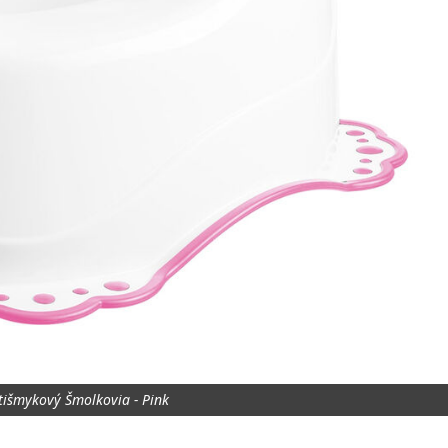
išmykový Šmolkovia - Pink