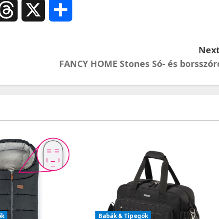
ail
Threads
X
Ossza
meg
Next
FANCY HOME Stones Só- és borsszór
ők
Babák & Tipegők