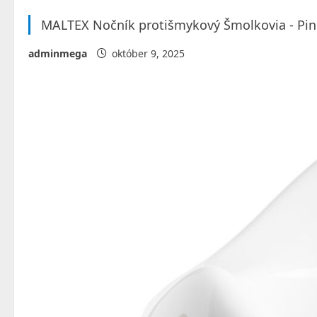
MALTEX Nočník protišmykový Šmolkovia - Pi
adminmega
október 9, 2025