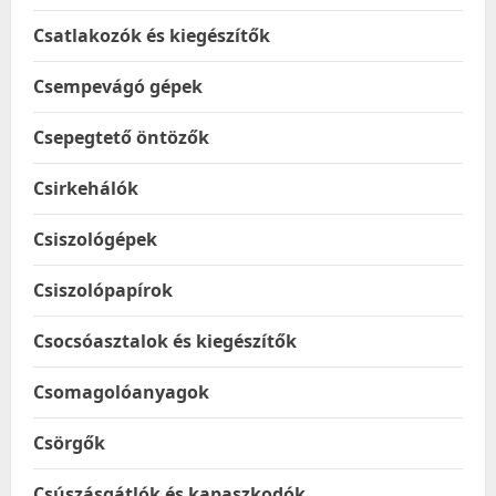
Csatlakozók és kiegészítők
Csempevágó gépek
Csepegtető öntözők
Csirkehálók
Csiszológépek
Csiszolópapírok
Csocsóasztalok és kiegészítők
Csomagolóanyagok
Csörgők
Csúszásgátlók és kapaszkodók