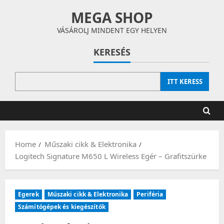
Skip
MEGA SHOP
to
content
VÁSÁROLJ MINDENT EGY HELYEN
KERESÉS
ITT KERESS
Home
Műszaki cikk & Elektronika
Logitech Signature M650 L Wireless Egér – Grafitszürke
Egerek
Műszaki cikk & Elektronika
Periféria
Számítógépek és kiegészítők