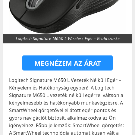
Logitech Signature M650 L Wireless Egér - Grafitszürke
MEGNÉZEM AZ ÁRAT
Logitech Signature M650 L Vezeték Nélküli Egér –
Kényelem és Hatékonyság egyben! ️ A Logitech
Signature M650 L vezeték nélküli egérrel váltson a
kényelmesebb és hatékonyabb munkavégzésre. A
SmartWheel görgetővel ellátott egér pontos és
gyors navigációt biztosít, alkalmazkodva az Ön
igényeihez. Főbb jellemzők: SmartWheel görgetés:
A SmartWheel technológia automatikusan vált a