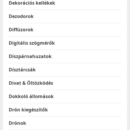
Dekorációs kellékek
Dezodorok
Diffúzorok
Digitális szögmérők
Díszpárnahuzatok
Dísztárcsák
Divat & Öltözködés
Dokkoló állomások
Drón kiegészítők
Drónok