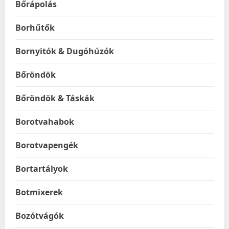
Bőrápolás
Borhűtők
Bornyitók & Dugóhúzók
Bőröndök
Bőröndök & Táskák
Borotvahabok
Borotvapengék
Bortartályok
Botmixerek
Bozótvágók