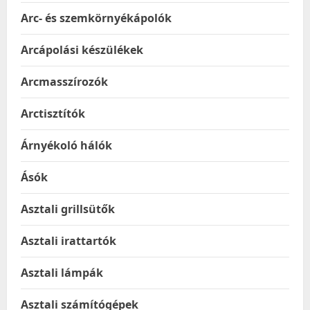
Arc- és szemkörnyékápolók
Arcápolási készülékek
Arcmasszírozók
Arctisztítók
Árnyékoló hálók
Ásók
Asztali grillsütők
Asztali irattartók
Asztali lámpák
Asztali számítógépek