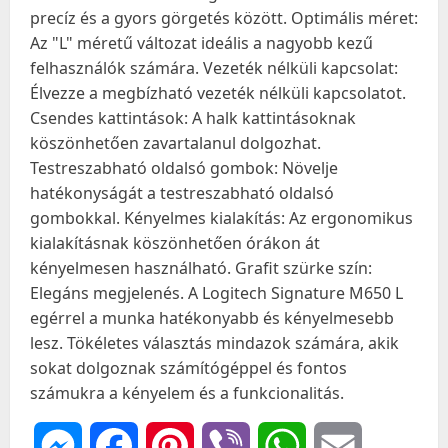
precíz és a gyors görgetés között. Optimális méret:
Az "L" méretű változat ideális a nagyobb kezű
felhasználók számára. Vezeték nélküli kapcsolat:
Élvezze a megbízható vezeték nélküli kapcsolatot.
Csendes kattintások: A halk kattintásoknak
köszönhetően zavartalanul dolgozhat.
Testreszabható oldalsó gombok: Növelje
hatékonyságát a testreszabható oldalsó
gombokkal. Kényelmes kialakítás: Az ergonomikus
kialakításnak köszönhetően órákon át
kényelmesen használható. Grafit szürke szín:
Elegáns megjelenés. A Logitech Signature M650 L
egérrel a munka hatékonyabb és kényelmesebb
lesz. Tökéletes választás mindazok számára, akik
sokat dolgoznak számítógéppel és fontos
számukra a kényelem és a funkcionalitás.
Messenger
Facebook
Pinterest
Viber
WhatsApp
Email