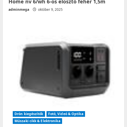
Home nv 6/wh 6-os elosztó fehér 1,5m
adminmega
október 9, 2025
Drón kiegészítők
Fotó, Videó & Optika
Műszaki cikk & Elektronika