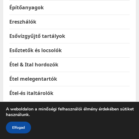
Építőanyagok
Ereszhálók
Esővízgyűjtő tartályok
Esőztetők és locsolók
Étel & Ital hordozók
Étel melegentartók
Étel-és italtárolók
Ételhordók
A weboldalon a minőségi felhasználói élmény érdekében sütiket
használunk.
Ételtakaró búrák
Elfogad
Ételtárolás