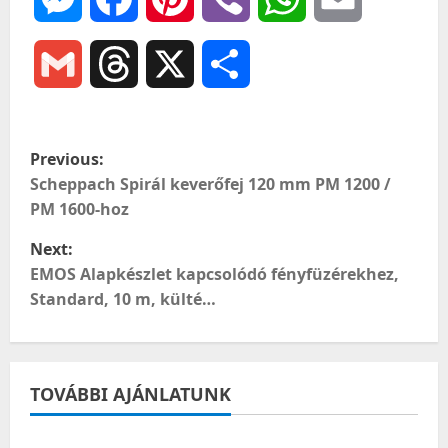
Gmail
Threads
X
Ossza
meg
P
Previous:
o
Scheppach Spirál keverőfej 120 mm PM 1200 /
PM 1600-hoz
s
Next:
t
EMOS Alapkészlet kapcsolódó fényfüzérekhez,
Standard, 10 m, külté…
n
a
TOVÁBBI AJÁNLATUNK
v
i