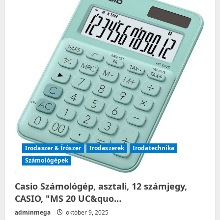
g
a
t
i
o
n
Irodaszer & Írószer
Irodaszerek
Irodatechnika
Számológépek
Casio Számológép, asztali, 12 számjegy,
CASIO, "MS 20 UC&quo…
adminmega
október 9, 2025