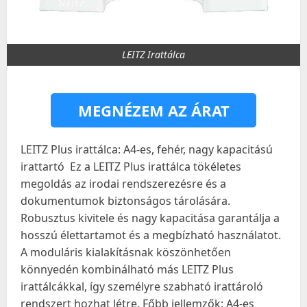
LEITZ Irattálca
MEGNÉZEM AZ ÁRAT
LEITZ Plus irattálca: A4-es, fehér, nagy kapacitású
irattartó ️ Ez a LEITZ Plus irattálca tökéletes
megoldás az irodai rendszerezésre és a
dokumentumok biztonságos tárolására.
Robusztus kivitele és nagy kapacitása garantálja a
hosszú élettartamot és a megbízható használatot.
A moduláris kialakításnak köszönhetően
könnyedén kombinálható más LEITZ Plus
irattálcákkal, így személyre szabható irattároló
rendszert hozhat létre. Főbb jellemzők: A4-es