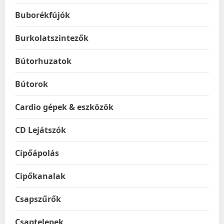
Buborékfújók
Burkolatszintezők
Bútorhuzatok
Bútorok
Cardio gépek & eszközök
CD Lejátszók
Cipőápolás
Cipőkanalak
Csapszűrők
Csaptelepek