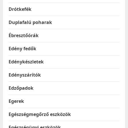
Drótkefék
Duplafalú poharak
Ébresztőórák
Edény fedők
Edénykészletek
Edényszárítók
Edzőpadok
Egerek
Egészségmegőrző eszközök
Egészségügyi eszközök