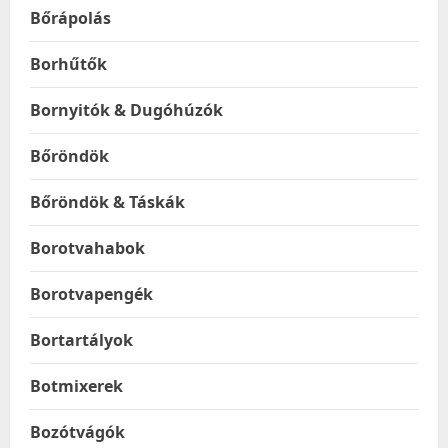
Bőrápolás
Borhűtők
Bornyitók & Dugóhúzók
Bőröndök
Bőröndök & Táskák
Borotvahabok
Borotvapengék
Bortartályok
Botmixerek
Bozótvágók