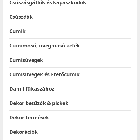
Csúszásgátlók és kapaszkodók
Csúszdák
Cumik
Cumimosó, üvegmosó kefék
Cumisüvegek
Cumisüvegek és Etetőcumik
Damil fűkaszához
Dekor betűzők & pickek
Dekor termések
Dekorációk