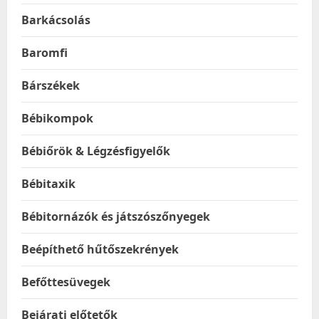
Barkácsolás
Baromfi
Bárszékek
Bébikompok
Bébiőrök & Légzésfigyelők
Bébitaxik
Bébitornázók és játszószőnyegek
Beépíthető hűtőszekrények
Befőttesüvegek
Bejárati előtetők