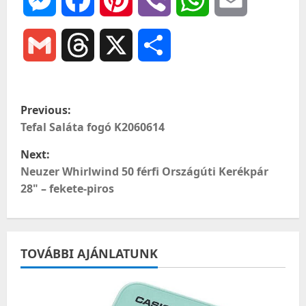
Gmail
Threads
X
Ossza
meg
P
Previous:
o
Tefal Saláta fogó K2060614
Next:
s
Neuzer Whirlwind 50 férfi Országúti Kerékpár
t
28" – fekete-piros
n
a
TOVÁBBI AJÁNLATUNK
v
i