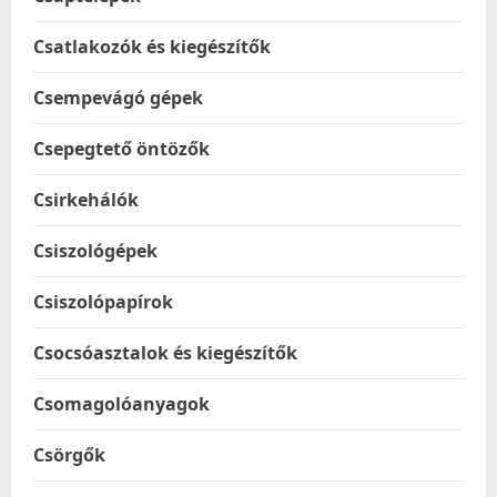
Csatlakozók és kiegészítők
Csempevágó gépek
Csepegtető öntözők
Csirkehálók
Csiszológépek
Csiszolópapírok
Csocsóasztalok és kiegészítők
Csomagolóanyagok
Csörgők