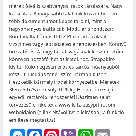
méret: Ideális szabványos iratok tárolására. Nagy
kapacitás: A magasabb falaknak köszönhetően
több dokumentumot képes tárolni, mint a
hagyományos irattálcák. Moduláris rendszer:
Kombinálható más LEITZ Plus irattálcákkal
vízszintes vagy lépcsőzetes elrendezésben. Könnyű
hozzáférés: A nagy tálcakivágásnak köszönhetően
könnyen hozzáférhet az iratokhoz. Strapabíró
kivitel: Különlegesen erős és tartós műanyagból
készült. Elegáns fehér szín: Harmonikusan
illeszkedik bármely irodai környezetbe. Méretek:
365x260x75 mm Súly: 0.26 kg Hozza létre saját
egyedi irattároló rendszerét! Készítsen saját
tervezésű címkéket a www.leitz-easyprint.com
weboldalon (a link eltávolítva a leírásból, a funkció
említése megtartva)!
Messenger
Facebook
Pinterest
Viber
WhatsApp
Email