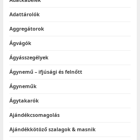
Adatkábelek
Adattárolók
Aggregátorok
Ágvágók
Ágyásszegélyek
Ágynemű – ifjúsági és felnőtt
Ágyneműk
Ágytakarók
Ajándékcsomagolás
Ajándékkötöző szalagok & masnik