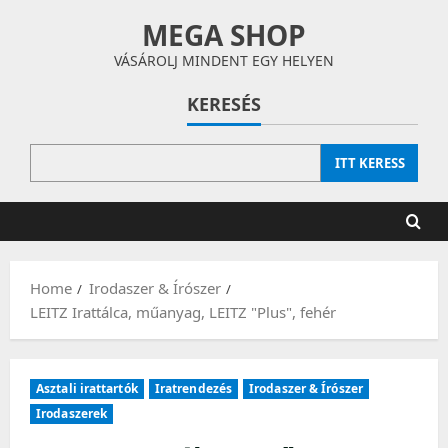
Skip
MEGA SHOP
to
content
VÁSÁROLJ MINDENT EGY HELYEN
KERESÉS
ITT KERESS
Home
Irodaszer & Írószer
LEITZ Irattálca, műanyag, LEITZ "Plus", fehér
Asztali irattartók
Iratrendezés
Irodaszer & Írószer
Irodaszerek