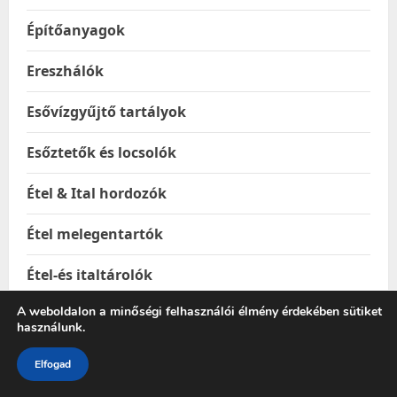
Építőanyagok
Ereszhálók
Esővízgyűjtő tartályok
Esőztetők és locsolók
Étel & Ital hordozók
Étel melegentartók
Étel-és italtárolók
A weboldalon a minőségi felhasználói élmény érdekében sütiket
Ételhordók
használunk.
Ételtakaró búrák
Elfogad