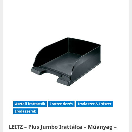
Asztali irattartók
Iratrendezés
Irodaszer & Írószer
Irodaszerek
LEITZ – Plus Jumbo Irattálca – Műanyag –