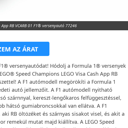
 App RB VCARB 01 F1® versenyautó 77246
EM AZ ÁRAT
F1® versenyautódat! Hódolj a Formula 1® versenyek
t, LEGO® Speed Champions LEGO Visa Cash App RB
zettel! A F1 autómodell megörökíti a Formula 1
deti autó jellemzőit. A F1 autómodell nyitható
átsó szárnnyal, kereszt-lengőkaros felfüggesztéssel,
sebb hátsó gumiabroncsokkal van ellátva. A F1
 aki RB öltözéket és szárnyas sisakot visel, és akit a
kkor remekül mutat majd kiállítva. A LEGO Speed