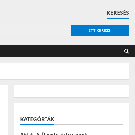
KERESÉS
ITT KERESS
KATEGÓRIÁK
Ablak- & Üvegtisztító szerek