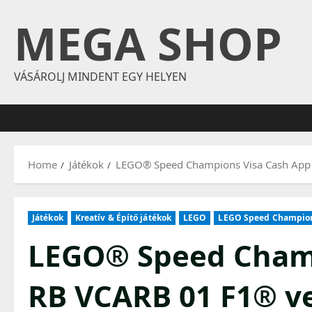
Skip
MEGA SHOP
to
content
VÁSÁROLJ MINDENT EGY HELYEN
Home
Játékok
LEGO® Speed Champions Visa Cash App
Játékok
Kreatív & Építő játékok
LEGO
LEGO Speed Champio
LEGO® Speed Champ
RB VCARB 01 F1® v