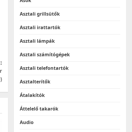
Ásók
Asztali grillsütők
Asztali irattartók
Asztali lámpák
Asztali számítógépek
:
Asztali telefontartók
r
)
Asztalterítők
Átalakítók
Áttelelő takarók
Audio