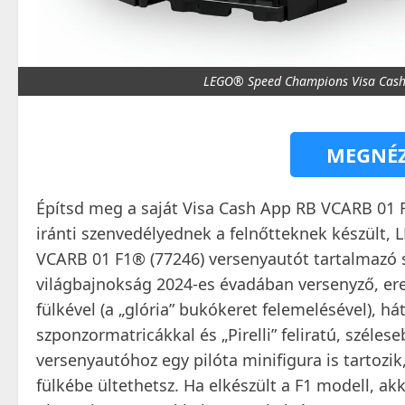
LEGO® Speed Champions Visa Cash
MEGNÉZ
Építsd meg a saját Visa Cash App RB VCARB 01 
iránti szenvedélyednek a felnőtteknek készül
VCARB 01 F1® (77246) versenyautót tartalmazó s
világbajnokság 2024-es évadában versenyző, ere
fülkével (a „glória” bukókeret felemelésével), h
szponzormatricákkal és „Pirelli” feliratú, széle
versenyautóhoz egy pilóta minifigura is tartozik,
fülkébe ültethetsz. Ha elkészült a F1 modell, a