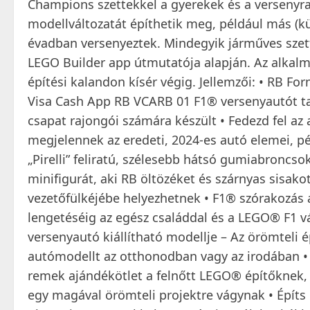
Champions szettekkel a gyerekek és a versenyr
modellváltozatát építhetik meg, például más (k
évadban versenyeztek. Mindegyik járműves szet
LEGO Builder app útmutatója alapján. Az alkalm
építési kalandon kísér végig. Jellemzői: • RB
Visa Cash App RB VCARB 01 F1® versenyautót tar
csapat rajongói számára készült • Fedezd fel az
megjelennek az eredeti, 2024-es autó elemei, pé
„Pirelli” feliratú, szélesebb hátsó gumiabroncso
minifigurát, aki RB öltözéket és szárnyas sisakot
vezetőfülkéjébe helyezhetnek • F1® szórakozás 
lengetéséig az egész családdal és a LEGO® F1 vá
versenyautó kiállítható modellje – Az örömteli é
autómodellt az otthonodban vagy az irodában 
remek ajándékötlet a felnőtt LEGO® építőknek, 
egy magával örömteli projektre vágynak • Épít