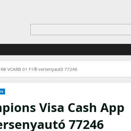
 RB VCARB 01 F1® versenyautó 77246
ns
ions Visa Cash App
ersenyautó 77246