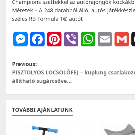
Champions szettekkel az autórajongók kockákból
Méretek – A 248 darabból álló, autós játékkész
széles RB Formula 1® autót
Messenger
Facebook
Pinterest
Viber
WhatsApp
Email
Gm
P
Previous:
PISZTOLYOS LOCSOLÓFEJ – kuplung csatlakoz
o
állítható sugárcsöve…
s
t
TOVÁBBI AJÁNLATUNK
n
a