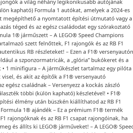
ajongók a világ néhány legikonikusabb autójának
ülön kapható) Formula 1 autókat, amelyek a 2024-es
t megépíthető a nyomtatott építési útmutató vagy a
azás téged és az egész családodat egy szórakoztató
 Formula 1® járműszett – A LEGO® Speed Champions
talmazó szett felnőttek, F1 rajongók és az RB F1
 autentikus RB részleteket! – Ezen a F1® versenyautó
ldául a szponzormatricák, a „glória” bukókeret és a
k • 1 minifigura – A járműkészlet tartalmaz egy pilóta
 visel, és akit az építők a F1® versenyautó
az egész családnak – Versenyezz a kockás zászló
laszték többi (külön kapható) készletével! • F1®
pítési élmény után büszkén kiállíthatod az RB F1
• Formula 1® ajándék – Ez a prémium F1® termék
F1 rajongóknak és az RB F1 csapat rajongóinak, ha
s meg és állíts ki LEGO® járműveket! – A LEGO® Spee