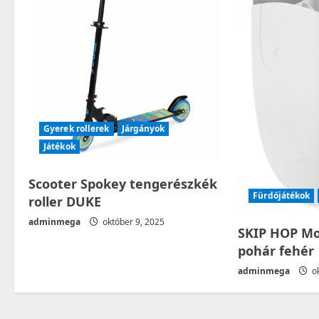
v
i
g
a
t
Gyerek rollerek
Járgányok
Játékok
i
Scooter Spokey tengerészkék
o
Fürdőjátékok
roller DUKE
n
adminmega
október 9, 2025
SKIP HOP Mo
pohár fehér
adminmega
ok