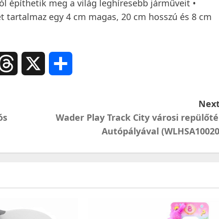
 építhetik meg a világ leghíresebb járműveit •
let tartalmaz egy 4 cm magas, 20 cm hosszú és 8 cm
ail
Threads
X
Ossza
meg
Next
ós
Wader Play Track City városi repülőté
Autópályával (WLHSA10020