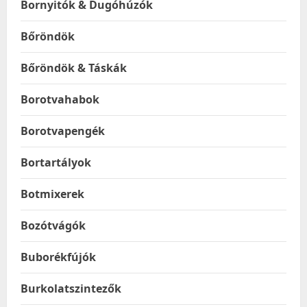
Bornyitók & Dugóhúzók
Bőröndök
Bőröndök & Táskák
Borotvahabok
Borotvapengék
Bortartályok
Botmixerek
Bozótvágók
Buborékfújók
Burkolatszintezők