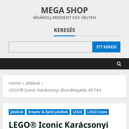
Skip
MEGA SHOP
to
content
VÁSÁROLJ MINDENT EGY HELYEN
KERESÉS
ITT KERESS
Home
Játékok
LEGO® Iconic Karácsonyi díszválogatás 40744
Játékok
Kreatív & Építő játékok
LEGO
LEGO Icons
LEGO® Iconic Karácsonyi