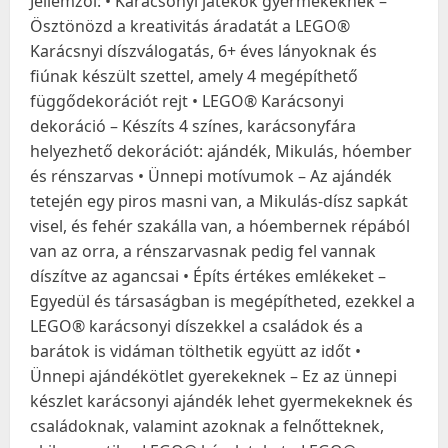
Jellemzői: • Karácsonyi játékok gyermekeknek –
Ösztönözd a kreativitás áradatát a LEGO®
Karácsnyi díszválogatás, 6+ éves lányoknak és
fiúnak készült szettel, amely 4 megépíthető
függődekorációt rejt • LEGO® Karácsonyi
dekoráció – Készíts 4 színes, karácsonyfára
helyezhető dekorációt: ajándék, Mikulás, hóember
és rénszarvas • Ünnepi motívumok – Az ajándék
tetején egy piros masni van, a Mikulás-dísz sapkát
visel, és fehér szakálla van, a hóembernek répából
van az orra, a rénszarvasnak pedig fel vannak
díszítve az agancsai • Építs értékes emlékeket –
Egyedül és társaságban is megépítheted, ezekkel a
LEGO® karácsonyi díszekkel a családok és a
barátok is vidáman tölthetik együtt az időt •
Ünnepi ajándékötlet gyerekeknek – Ez az ünnepi
készlet karácsonyi ajándék lehet gyermekeknek és
családoknak, valamint azoknak a felnőtteknek,