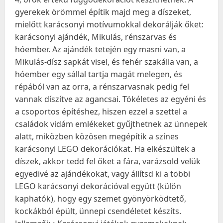
gyerekek örömmel építik majd meg a díszeket,
mielőtt karácsonyi motívumokkal dekorálják őket:
karácsonyi ajándék, Mikulás, rénszarvas és
hóember. Az ajándék tetején egy masni van, a
Mikulás-dísz sapkát visel, és fehér szakálla van, a
hóember egy sállal tartja magát melegen, és
répából van az orra, a rénszarvasnak pedig fel
vannak díszítve az agancsai. Tökéletes az egyéni és
a csoportos építéshez, hiszen ezzel a szettel a
családok vidám emlékeket gyűjthetnek az ünnepek
alatt, miközben közösen megépítik a színes
karácsonyi LEGO dekorációkat. Ha elkészültek a
díszek, akkor tedd fel őket a fára, varázsold velük
egyedivé az ajándékokat, vagy állítsd ki a többi
LEGO karácsonyi dekorációval együtt (külön
kaphatók), hogy egy szemet gyönyörködtető,
kockákból épült, ünnepi csendéletet készíts.