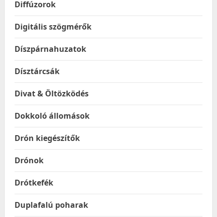
Diffúzorok
Digitális szögmérők
Díszpárnahuzatok
Dísztárcsák
Divat & Öltözködés
Dokkoló állomások
Drón kiegészítők
Drónok
Drótkefék
Duplafalú poharak