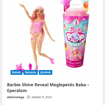
Babák
Babázás
Játékok
Barbie Slime Reveal Meglepetés Baba –
Eperálom
adminmega
október 9, 2025