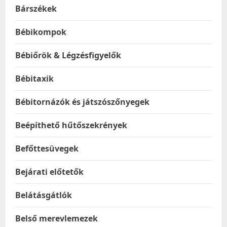
Bárszékek
Bébikompok
Bébiőrök & Légzésfigyelők
Bébitaxik
Bébitornázók és játszószőnyegek
Beépíthető hűtőszekrények
Befőttesüvegek
Bejárati előtetők
Belátásgátlók
Belső merevlemezek