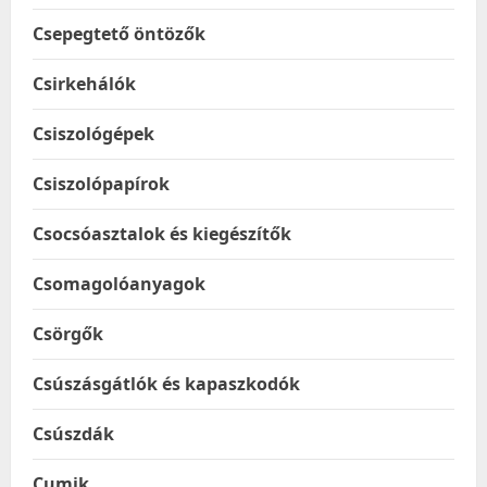
Csepegtető öntözők
Csirkehálók
Csiszológépek
Csiszolópapírok
Csocsóasztalok és kiegészítők
Csomagolóanyagok
Csörgők
Csúszásgátlók és kapaszkodók
Csúszdák
Cumik