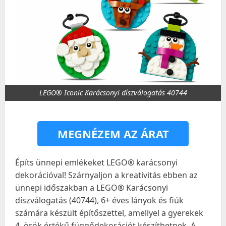
LEGO® Iconic Karácsonyi díszválogatás 40744
MEGNÉZEM AZ ÁRAT
Építs ünnepi emlékeket LEGO® karácsonyi
dekorációval! Szárnyaljon a kreativitás ebben az
ünnepi időszakban a LEGO® Karácsonyi
díszválogatás (40744), 6+ éves lányok és fiúk
számára készült építőszettel, amellyel a gyerekek
4, örök értékű függődekorációt készíthetnek. A