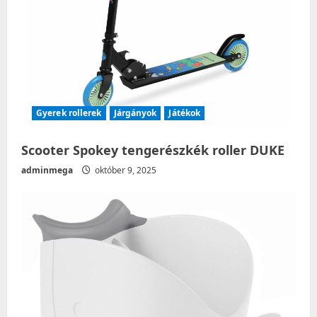
i
o
n
Gyerek rollerek
Járgányok
Játékok
Scooter Spokey tengerészkék roller DUKE
adminmega
október 9, 2025