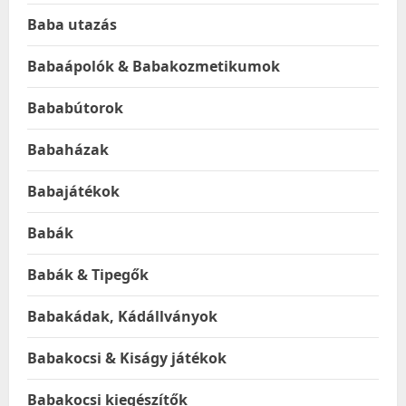
Baba utazás
Babaápolók & Babakozmetikumok
Bababútorok
Babaházak
Babajátékok
Babák
Babák & Tipegők
Babakádak, Kádállványok
Babakocsi & Kiságy játékok
Babakocsi kiegészítők