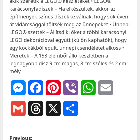
akik szeretik a LEGO® készleteket • LEGO®
karácsonyfadíszek – Ha elkészültek, akkor az
építmények színes díszekké válnak, hogy sok éven
át vidámsággal töltsék meg az ünnepeket • Ünnepi
LEGO® szettek – Állítsd ki őket a többi karácsonyi
LEGO dekorációval együtt (külön kaphatók), hogy
egy kockákból épült, ünnepi csendéletet alkoss •
Méretek – A 153 elemből álló készletben a
legnagyobb dísz 9 cm magas, 8 cm széles és 2 cm
mély
Messenger
Facebook
Pinterest
Viber
WhatsApp
Email
Gmail
Threads
X
Ossza
meg
P
Previous: