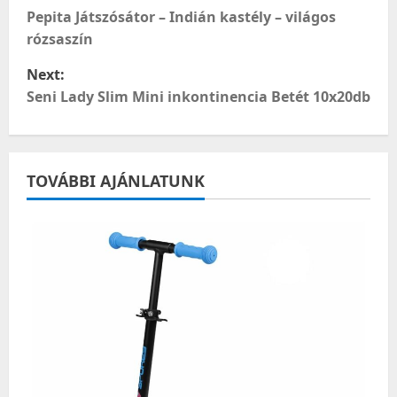
o
Pepita Játszósátor – Indián kastély – világos
rózsaszín
s
Next:
t
Seni Lady Slim Mini inkontinencia Betét 10x20db
n
a
TOVÁBBI AJÁNLATUNK
v
i
g
a
t