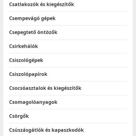
Csatlakozók és kiegészítők
Csempevágó gépek
Csepegtető öntözők
Csirkehálók
Csiszológépek
Csiszolópapírok
Csocsóasztalok és kiegészítők
Csomagolóanyagok
Csörgők
Csúszásgátlók és kapaszkodók