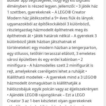
Builder app segítségével, hogy egy kis digitális
élményben is részed legyen. Jellemzői: • 3 játék ház
1 szettben, gyerekeknek – A LEGO® Creator
Modern ház játékszettel a 9+ éves fiúk és lányok
ugyanazokból az építőkockákból 3 különböző,
részletgazdag házmodellt építhetnek meg és
építhetnek át • Játék határok nélkül – A gyerekek 3
különböző játék házban játszhatnak el
történeteket: egy modern házban a tengerparton,
egy stílusos, tetőtéri terasszal ellátott, 3 emeletes
városi épületben és egy erdei kabinban • 2
minifigura – A házmodelles szett 2 minifigurát is
rejt, amelyeknek cserélgetni lehet a ruháját •
Kiállítható modellek – A gyerekek mind a 3 LEGO®
házmodellt önmagukban is kiállíthatják a
hálószobájuk egyik polcán vagy az éjjeliszekrényen
• Ajándék LEGO® rajongóknak – Ezt a LEGO
Creator 3 az 1-ben készletet olyan gyerekeknek