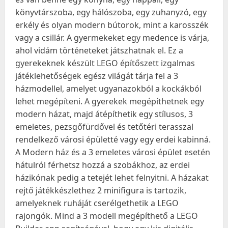
könyvtárszoba, egy hálószoba, egy zuhanyzó, egy
erkély és olyan modern bútorok, mint a karosszék
vagy a csillár. A gyermekeket egy medence is várja,
ahol vidám történeteket játszhatnak el. Ez a
gyerekeknek készült LEGO építőszett izgalmas
játéklehetőségek egész világát tárja fel a 3
házmodellel, amelyet ugyanazokból a kockákból
lehet megépíteni. A gyerekek megépíthetnek egy
modern házat, majd átépíthetik egy stílusos, 3
emeletes, pezsgőfürdővel és tetőtéri terasszal
rendelkező városi épületté vagy egy erdei kabinná.
A Modern ház és a 3 emeletes városi épület esetén
hátulról férhetsz hozzá a szobákhoz, az erdei
házikónak pedig a tetejét lehet felnyitni. A házakat
rejtő játékkészlethez 2 minifigura is tartozik,
amelyeknek ruháját cserélgethetik a LEGO
rajongók. Mind a 3 modell megépíthető a LEGO