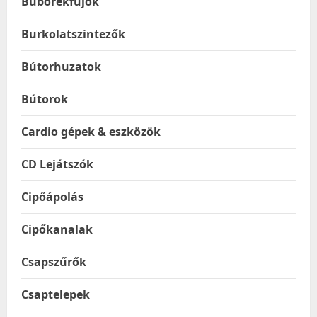
Buborékfújók
Burkolatszintezők
Bútorhuzatok
Bútorok
Cardio gépek & eszközök
CD Lejátszók
Cipőápolás
Cipőkanalak
Csapszűrők
Csaptelepek