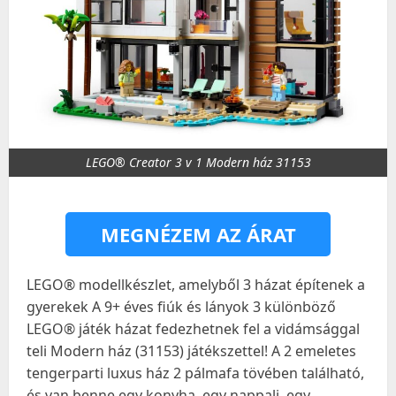
LEGO® Creator 3 v 1 Modern ház 31153
MEGNÉZEM AZ ÁRAT
LEGO® modellkészlet, amelyből 3 házat építenek a
gyerekek A 9+ éves fiúk és lányok 3 különböző
LEGO® játék házat fedezhetnek fel a vidámsággal
teli Modern ház (31153) játékszettel! A 2 emeletes
tengerparti luxus ház 2 pálmafa tövében található,
és van benne egy konyha, egy nappali, egy