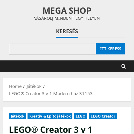
Skip
MEGA SHOP
to
content
VÁSÁROLJ MINDENT EGY HELYEN
KERESÉS
ITT KERESS
Home
Játékok
LEGO® Creator 3 v 1 Modern ház 31153
Játékok
Kreatív & Építő játékok
LEGO
LEGO Creator
LEGO® Creator 3 v 1