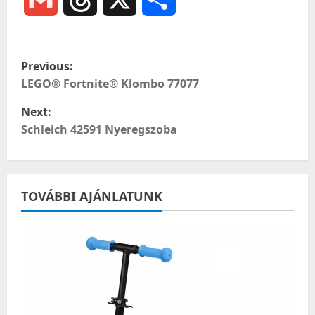
meg
P
Previous:
o
LEGO® Fortnite® Klombo 77077
Next:
s
Schleich 42591 Nyeregszoba
t
n
TOVÁBBI AJÁNLATUNK
a
v
i
g