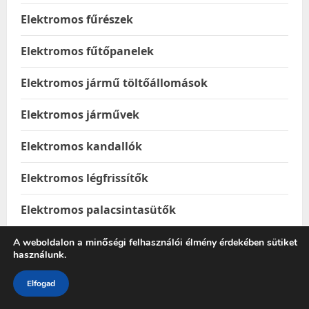
Elektromos fűrészek
Elektromos fűtőpanelek
Elektromos jármű töltőállomások
Elektromos járművek
Elektromos kandallók
Elektromos légfrissítők
Elektromos palacsintasütők
Elektromos pumpák
A weboldalon a minőségi felhasználói élmény érdekében sütiket
használunk.
Elektromos rollerek
Elfogad
Élelmiszer & Ital