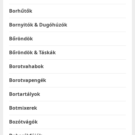
Borhűtők
Bornyitók & Dugóhúzók
Bőröndök
Bőröndök & Táskák
Borotvahabok
Borotvapengék
Bortartályok
Botmixerek
Bozótvágók