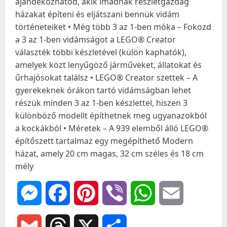
ajándékozhatod, akik imádnak részletgazdag
házakat építeni és eljátszani bennük vidám
történeteiket • Még több 3 az 1-ben móka – Fokozd
a 3 az 1-ben vidámságot a LEGO® Creator
választék többi készletével (külön kaphatók),
amelyek közt lenyűgöző járműveket, állatokat és
űrhajósokat találsz • LEGO® Creator szettek – A
gyerekeknek órákon tartó vidámságban lehet
részük minden 3 az 1-ben készlettel, hiszen 3
különböző modellt építhetnek meg ugyanazokból
a kockákból • Méretek – A 939 elemből álló LEGO®
építőszett tartalmaz egy megépíthető Modern
házat, amely 20 cm magas, 32 cm széles és 18 cm
mély
Messenger
Facebook
Pinterest
Viber
WhatsApp
Email
Gmail
Threads
X
Ossza