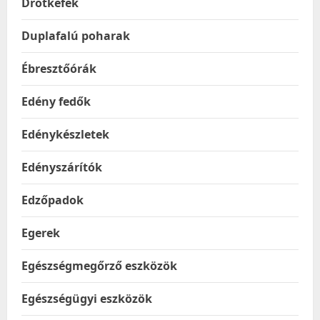
Drótkefék
Duplafalú poharak
Ébresztőórák
Edény fedők
Edénykészletek
Edényszárítók
Edzőpadok
Egerek
Egészségmegőrző eszközök
Egészségügyi eszközök