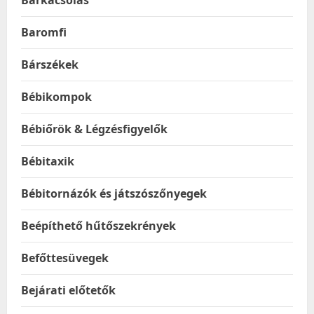
Barkácsolás
Baromfi
Bárszékek
Bébikompok
Bébiőrök & Légzésfigyelők
Bébitaxik
Bébitornázók és játszószőnyegek
Beépíthető hűtőszekrények
Befőttesüvegek
Bejárati előtetők