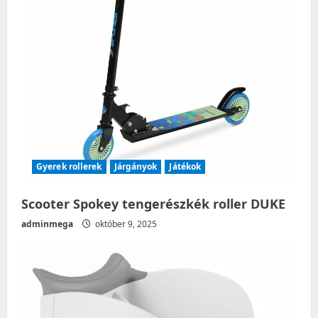
a
t
i
o
n
Gyerek rollerek
Járgányok
Játékok
Scooter Spokey tengerészkék roller DUKE
adminmega
október 9, 2025