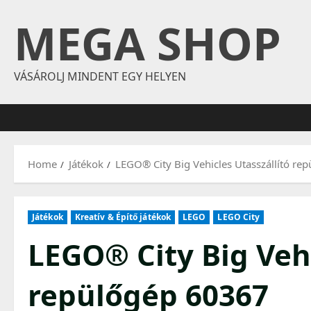
Skip
MEGA SHOP
to
content
VÁSÁROLJ MINDENT EGY HELYEN
Home
Játékok
LEGO® City Big Vehicles Utasszállító re
Játékok
Kreatív & Építő játékok
LEGO
LEGO City
LEGO® City Big Vehi
repülőgép 60367