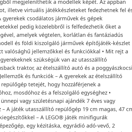
ögből megjeleníthetik a modellek képét. Az appban
, illetve virtuális játékkészleteket fedezhetnek fel é
A gyerekek csodálatos járművek és gépek
etekkel pedig közelebbről is felfedezhetik őket a
ével, amelyek végtelen, korlátlan és fantáziadús
modell és földi kiszolgáló járművek építőjáték-készlet
t valósághű jellemzőkkel és funkciókkal • Mit rejt a
gyerekeknek szükségük van az utasszállító
sback traktor, az ételszállító autó és a poggyászkocs
Jellemzők és funkciók – A gyerekek az ételszállító
a repülőgép tetejét, hogy hozzáférjenek a
sóhoz, mosdóhoz és a felszolgáló egységhez •
 ünnepi vagy születésnapi ajándék 7 éves vagy
 – A játék utasszállító repülőgép 19 cm magas, 47 c
kiegészítőkkel – A LEGO® játék minifigurák
képezőgép, egy kézitáska, egyrádió adó-vevő, 2