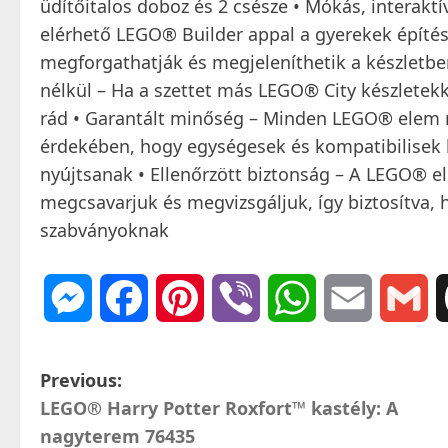
üdítőitalos doboz és 2 csésze • Mókás, interakt
elérhető LEGO® Builder appal a gyerekek építés
megforgathatják és megjeleníthetik a készletben
nélkül – Ha a szettet más LEGO® City készletek
rád • Garantált minőség – Minden LEGO® elem m
érdekében, hogy egységesek és kompatibilisek l
nyújtsanak • Ellenőrzött biztonság – A LEGO® e
megcsavarjuk és megvizsgáljuk, így biztosítva, 
szabványoknak
Messenger
Facebook
Pinterest
Viber
WhatsApp
Email
Gm
P
Previous:
LEGO® Harry Potter Roxfort™ kastély: A
o
nagyterem 76435