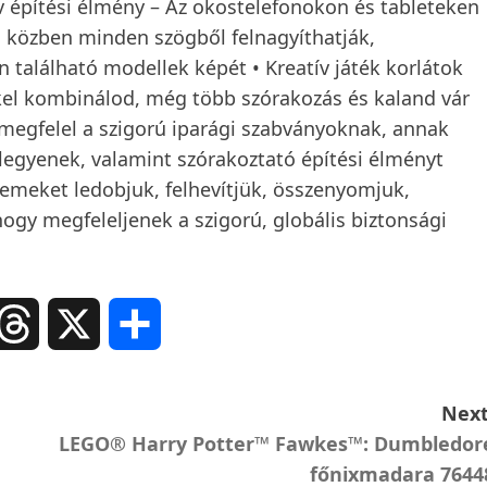
ív építési élmény – Az okostelefonokon és tableteken
 közben minden szögből felnagyíthatják,
 található modellek képét • Kreatív játék korlátok
kel kombinálod, még több szórakozás és kaland vár
egfelel a szigorú iparági szabványoknak, annak
egyenek, valamint szórakoztató építési élményt
lemeket ledobjuk, felhevítjük, összenyomjuk,
hogy megfeleljenek a szigorú, globális biztonsági
ail
Threads
X
Ossza
meg
Next
LEGO® Harry Potter™ Fawkes™: Dumbledor
főnixmadara 7644