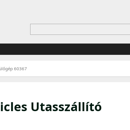
pülőgép 60367
cles Utasszállító