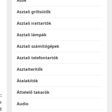
Ásók
Asztali grillsütők
Asztali irattartók
Asztali lámpák
Asztali számítógépek
Asztali telefontartók
Asztalterítők
Átalakítók
Áttelelő takarók
:
e
Audio
8