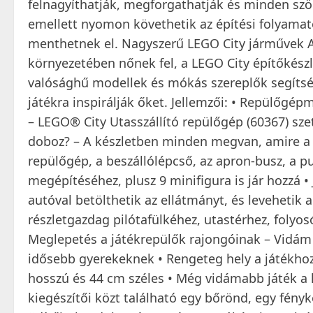
felnagyíthatják, megforgathatják és minden sz
emellett nyomon követhetik az építési folyamatot
menthetnek el. Nagyszerű LEGO City járművek 
környezetében nőnek fel, a LEGO City építőkészl
valósághű modellek és mókás szereplők segítség
játékra inspirálják őket. Jellemzői: • Repülőgép
– LEGO® City Utasszállító repülőgép (60367) szet
doboz? – A készletben minden megvan, amire a 
repülőgép, a beszállólépcső, az apron-busz, a pu
megépítéséhez, plusz 9 minifigura is jár hozzá • 
autóval betölthetik az ellátmányt, és levehetik 
részletgazdag pilótafülkéhez, utastérhez, folyo
Meglepetés a játékrepülők rajongóinak – Vidám
idősebb gyerekeknek • Rengeteg hely a játékhoz
hosszú és 44 cm széles • Még vidámabb játék a 
kiegészítői közt található egy bőrönd, egy fény