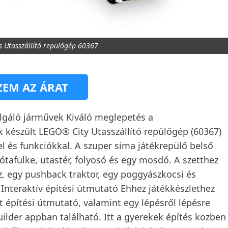
s Utasszállító repülőgép 60367
EM AZ ÁRAT
lgáló járművek Kiváló meglepetés a
 készült LEGO® City Utasszállító repülőgép (60367)
el és funkciókkal. A szuper sima játékrepülő belső
lótafülke, utastér, folyosó és egy mosdó. A szetthez
z, egy pushback traktor, egy poggyászkocsi és
 Interaktív építési útmutató Ehhez játékkészlethez
t építési útmutató, valamint egy lépésről lépésre
uilder appban található. Itt a gyerekek építés közben