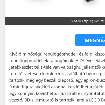
LEGO® City Big Vehicle
MEGNÉZ
Kiváló minőségű repülőgépmodell és földi kiszo
repülőgépmodellek rajongóinak. A 7+ éveseknek
játékkészlet telis-tele van valósághű jellemzőkk
tere részletesen kidolgozott, található benne pi
tartozik még egy beszállólépcső, egy apron-bus
9 minifigura, akikkel azonnal kezdődhet a játék.
egy könnyen követhető, illusztrált és nyomtatot
vezető, 3D-s útmutató is tartozik, ami a LEGO B