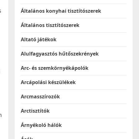
s
Általános konyhai tisztítószerek
Általános tisztítószerek
Altató játékok
Alulfagyasztós hűtőszekrények
Arc- és szemkörnyékápolók
i
Arcápolási készülékek
Arcmasszírozók
Arctisztítók
m
Árnyékoló hálók