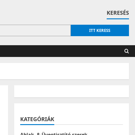
KERESÉS
ITT KERESS
KATEGÓRIÁK
Ablak- & Üvegtisztító szerek