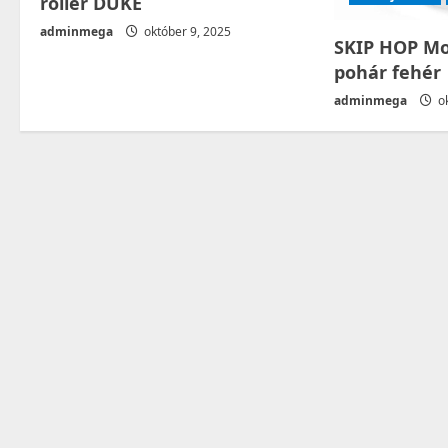
roller DUKE
n
adminmega
október 9, 2025
SKIP HOP Mo
pohár fehér
adminmega
ok