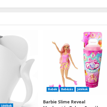
Babák
Babázás
Játékok
Barbie Slime Reveal
Játékok