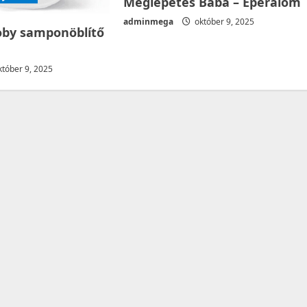
Meglepetés Baba – Eperálom
adminmega
október 9, 2025
by samponöblítő
tóber 9, 2025