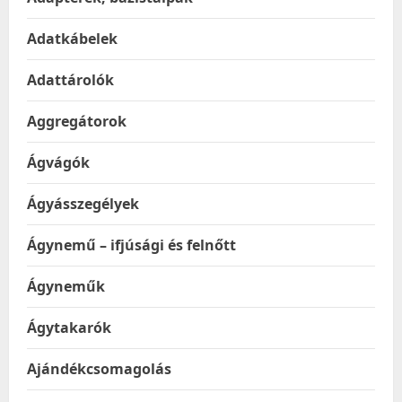
Adatkábelek
Adattárolók
Aggregátorok
Ágvágók
Ágyásszegélyek
Ágynemű – ifjúsági és felnőtt
Ágyneműk
Ágytakarók
Ajándékcsomagolás