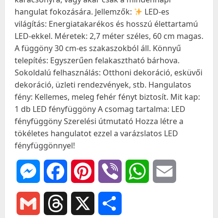
hangulat fokozására. Jellemzők:
LED-es
világítás: Energiatakarékos és hosszú élettartamú
LED-ekkel. Méretek: 2,7 méter széles, 60 cm magas.
A függöny 30 cm-es szakaszokból áll. Könnyű
telepítés: Egyszerűen felakasztható bárhova.
Sokoldalú felhasználás: Otthoni dekoráció, esküvői
dekoráció, üzleti rendezvények, stb. Hangulatos
fény: Kellemes, meleg fehér fényt biztosít. Mit kap:
1 db LED fényfüggöny A csomag tartalma: LED
fényfüggöny Szerelési útmutató Hozza létre a
tökéletes hangulatot ezzel a varázslatos LED
fényfüggönnyel!
Messenger
Facebook
Pinterest
Viber
WhatsApp
Email
Gmail
Threads
X
Ossza