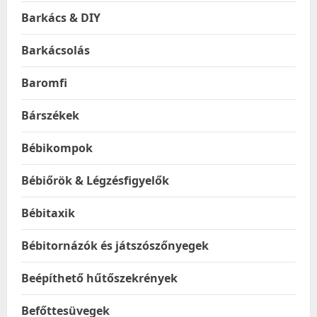
Barkács & DIY
Barkácsolás
Baromfi
Bárszékek
Bébikompok
Bébiőrök & Légzésfigyelők
Bébitaxik
Bébitornázók és játszószőnyegek
Beépíthető hűtőszekrények
Befőttesüvegek