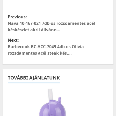
meg
P
Previous:
o
Nava 10-167-021 7db-os rozsdamentes acél
késkészlet akril állvánn…
s
Next:
t
Barbecook BC-ACC-7049 4db-os Olivia
rozsdamentes acél steak kés,…
n
a
TOVÁBBI AJÁNLATUNK
v
i
g
a