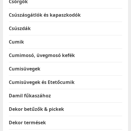
Csörgők
Csúszásgátlók és kapaszkodók
Csúszdák
Cumik
Cumimosó, üvegmosó kefék
Cumisüvegek
Cumisüvegek és Etetőcumik
Damil fűkaszához
Dekor betűzők & pickek
Dekor termések