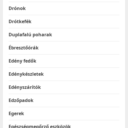
Drónok
Drótkefék
Duplafalú poharak
Ébresztőórák
Edény fedők
Edénykészletek
Edényszárítók
Edzőpadok
Egerek
Egészségmegőrző eszközök