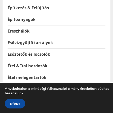
Építkezés & Felújítás
Építőanyagok
Ereszhálók
Esővízgyűjtő tartályok
Esőztetők és locsolók
Étel & Ital hordozók
Étel melegentartók
A weboldalon a minőségi felhasználói élmény érdekében sütiket
Étel-és italtárolók
használunk.
Ételhordók
Elfogad
Ételtakaró búrák