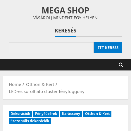
Skip
MEGA SHOP
to
content
VÁSÁROLJ MINDENT EGY HELYEN
KERESÉS
ITT KERESS
Home
Otthon & Kert
LED-es sorolható cluster fényfüggöny
Dekorációk
Fényfüzérek
Karácsony
Otthon & Kert
Szezonális dekorációk