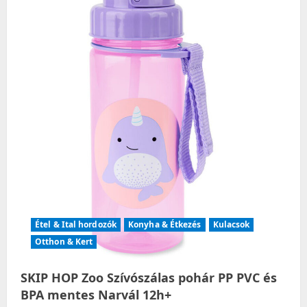
t
i
o
n
Étel & Ital hordozók
Konyha & Étkezés
Kulacsok
Otthon & Kert
SKIP HOP Zoo Szívószálas pohár PP PVC és
BPA mentes Narvál 12h+