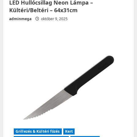
LED Hullócsillag Neon Lámpa –
Kültéri/Beltéri – 64x31cm
adminmega
október 9, 2025
Grillezés & Kültéri főzés
Kert