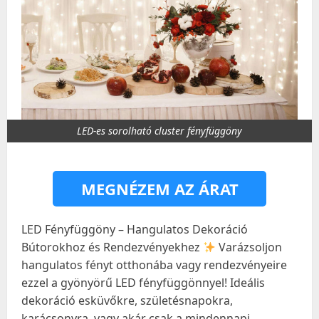
LED-es sorolható cluster fényfüggöny
MEGNÉZEM AZ ÁRAT
LED Fényfüggöny – Hangulatos Dekoráció
Bútorokhoz és Rendezvényekhez
Varázsoljon
hangulatos fényt otthonába vagy rendezvényeire
ezzel a gyönyörű LED fényfüggönnyel! Ideális
dekoráció esküvőkre, születésnapokra,
karácsonyra, vagy akár csak a mindennapi