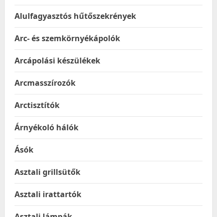
Alulfagyasztós hűtőszekrények
Arc- és szemkörnyékápolók
Arcápolási készülékek
Arcmasszírozók
Arctisztítók
Árnyékoló hálók
Ásók
Asztali grillsütők
Asztali irattartók
Asztali lámpák