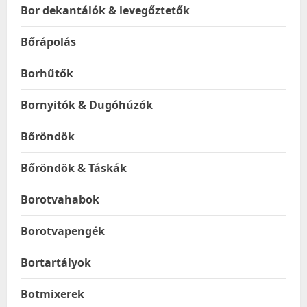
Bor dekantálók & levegőztetők
Bőrápolás
Borhűtők
Bornyitók & Dugóhúzók
Bőröndök
Bőröndök & Táskák
Borotvahabok
Borotvapengék
Bortartályok
Botmixerek