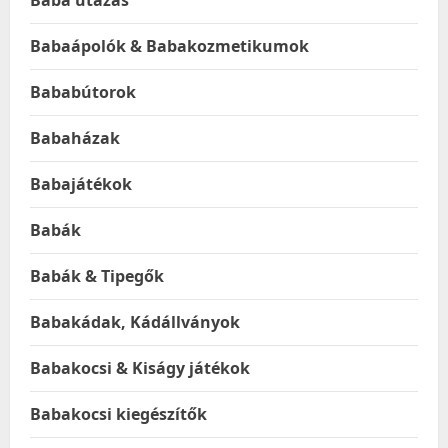
Baba utazás
Babaápolók & Babakozmetikumok
Bababútorok
Babaházak
Babajátékok
Babák
Babák & Tipegők
Babakádak, Kádállványok
Babakocsi & Kiságy játékok
Babakocsi kiegészítők