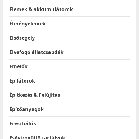
Elemek & akkumulátorok
Élményelemek
Elsősegély
Élvefogó állatcsapdák
Emelők
Epilátorok
Építkezés & Felújítás
Építőanyagok
Ereszhálók
Esővízgyűjtő tartályok