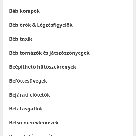
Bébikompok
Bébiőrök & Légzésfigyelők
Bébitaxik
Bébitornázók és játszószőnyegek
Beépíthető hűtőszekrények
Befőttesüvegek
Bejárati előtetők
Belátásgátlók
Belső merevlemezek