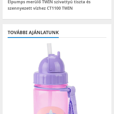
t
Elpumps merülő TWIN szivattyú tiszta és
szennyezett vízhez CT1100 TWIN
n
a
TOVÁBBI AJÁNLATUNK
v
i
g
a
t
i
o
n