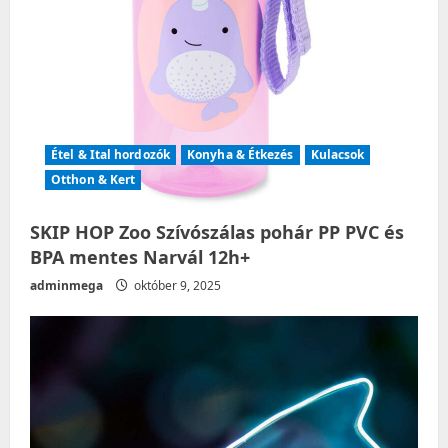
Étel & Ital hordozók
Konyha & Étkezés
Kulacsok
Otthon & Kert
SKIP HOP Zoo Szívószálas pohár PP PVC és
BPA mentes Narvál 12h+
adminmega
október 9, 2025