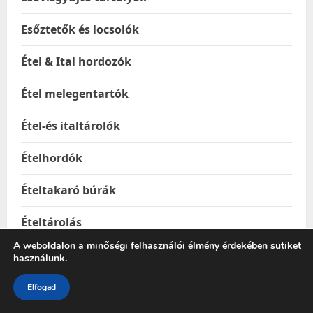
Esőztetők és locsolók
Étel & Ital hordozók
Étel melegentartók
Étel-és italtárolók
Ételhordók
Ételtakaró búrák
Ételtárolás
A weboldalon a minőségi felhasználói élmény érdekében sütiket
Ételtárolók
használunk.
Ételtermoszok
Elfogad