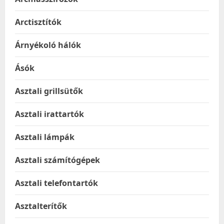
Arctisztítók
Árnyékoló hálók
Ásók
Asztali grillsütők
Asztali irattartók
Asztali lámpák
Asztali számítógépek
Asztali telefontartók
Asztalterítők