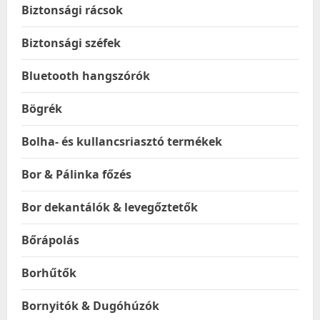
Biztonsági rácsok
Biztonsági széfek
Bluetooth hangszórók
Bögrék
Bolha- és kullancsriasztó termékek
Bor & Pálinka főzés
Bor dekantálók & levegőztetők
Bőrápolás
Borhűtők
Bornyitók & Dugóhúzók