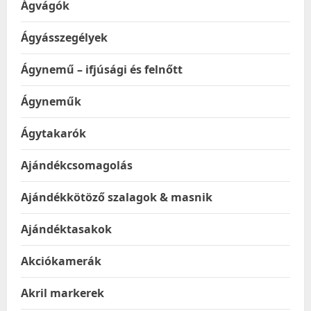
Ágvágók
Ágyásszegélyek
Ágynemű – ifjúsági és felnőtt
Ágyneműk
Ágytakarók
Ajándékcsomagolás
Ajándékkötöző szalagok & masnik
Ajándéktasakok
Akciókamerák
Akril markerek