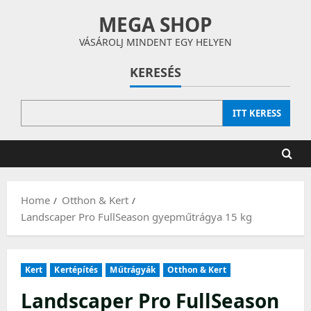
Skip
MEGA SHOP
to
content
VÁSÁROLJ MINDENT EGY HELYEN
KERESÉS
ITT KERESS
Home
Otthon & Kert
Landscaper Pro FullSeason gyepműtrágya 15 kg
Kert
Kertépítés
Műtrágyák
Otthon & Kert
Landscaper Pro FullSeason