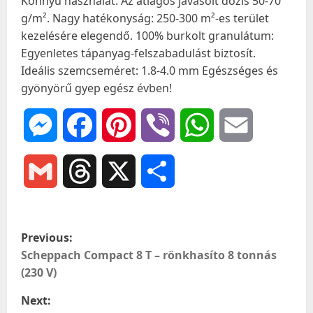
Könnyű használat: Az átlagos javasolt dózis 50-70
g/m². Nagy hatékonyság: 250-300 m²-es terület
kezelésére elegendő. 100% burkolt granulátum:
Egyenletes tápanyag-felszabadulást biztosít.
Ideális szemcseméret: 1.8-4.0 mm Egészséges és
gyönyörű gyep egész évben!
Messenger
Facebook
Pinterest
Viber
WhatsApp
Email
Gmail
Threads
X
Ossza
meg
P
Previous:
o
Scheppach Compact 8 T – rönkhasíto 8 tonnás
(230 V)
s
Next: