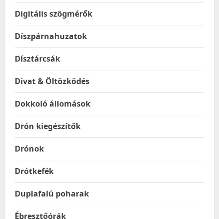
Digitális szögmérők
Díszpárnahuzatok
Dísztárcsák
Divat & Öltözködés
Dokkoló állomások
Drón kiegészítők
Drónok
Drótkefék
Duplafalú poharak
Ébresztőórák