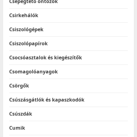
Csepegtető öntözők
Csirkehálók
Csiszológépek
Csiszolópapírok
Csocsóasztalok és kiegészítők
Csomagolóanyagok
Csörgők
Csúszásgátlók és kapaszkodók
Csúszdák
Cumik