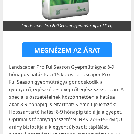
Landscaper Pro FullSeason gyepműtrágya 15 kg
MEGNÉZEM AZ ÁRAT
Landscaper Pro FullSeason Gyepműtrágya: 8-9
hónapos hatás Ez a 15 kg-os Landscaper Pro
FullSeason gyepműtrágya gondoskodik a
gyönyörű, egészséges gyepről egész szezonban. A
speciális összetételnek köszönhetően a hatása
akár 8-9 hónapig is eltarthat! Kiemelt jellemzők:
Hosszantartó hatás: 8-9 hónapig táplálja a gyepet.
Optimális tápanyagösszetétel: NPK 27+5+5+2MgO
arány biztosítja a kiegyensúlyozott táplálást.