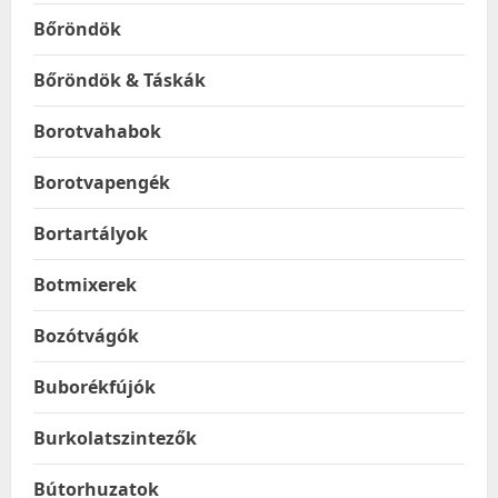
Bőröndök
Bőröndök & Táskák
Borotvahabok
Borotvapengék
Bortartályok
Botmixerek
Bozótvágók
Buborékfújók
Burkolatszintezők
Bútorhuzatok