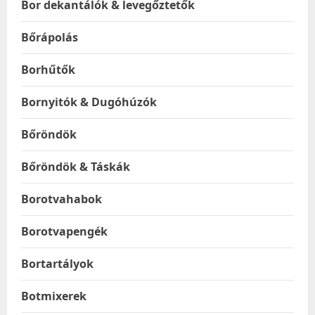
Bor dekantálók & levegőztetők
Bőrápolás
Borhűtők
Bornyitók & Dugóhúzók
Bőröndök
Bőröndök & Táskák
Borotvahabok
Borotvapengék
Bortartályok
Botmixerek