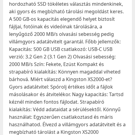
hordozható SSD tökéletes választás mindenkinek,
aki gyors és megbízható tárolási megoldást keres.
A 500 GB-os kapacitás elegendő helyet biztosít
fájljai, fotóinak és videóinak tárolására, a
lenyűgöző 2000 MB/s olvasási sebesség pedig
villámgyors adatátvitelt garantál. Főbb jellemzők:
Kapacitás: 500 GB USB csatlakozó: USB-C USB
verzió: 3.2 Gen 2 (3.1 Gen 2) Olvasási sebesség:
2000 MB/s Szín: Fekete, Ezüst Kompakt és
strapabíró kialakítás: Könnyen magaddal viheted
bárhová. Miért válaszd a Kingston XS2000-et?
Gyors adatátvitel: Spórolj értékes időt a fájlok
másolásakor és átvitelékor. Nagy kapacitás: Tartsd
kéznél minden fontos fájlodat. Strapabíró
kialakítás: Védd adataidat a sérülésektől. Könnyű
használat: Egyszerűen csatlakoztasd és máris
használhatod. Élvezd a villámgyors adatátvitelt és a
megbízható tárolást a Kingston XS2000