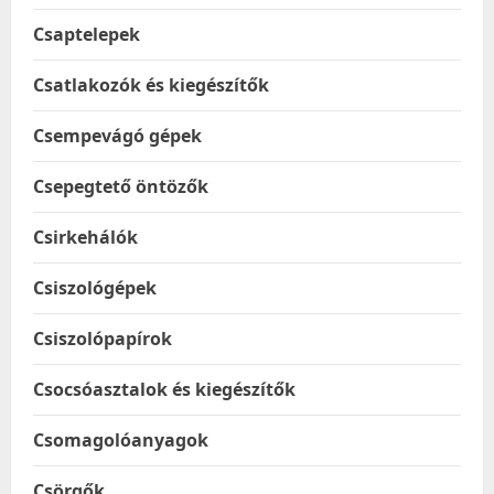
Csaptelepek
Csatlakozók és kiegészítők
Csempevágó gépek
Csepegtető öntözők
Csirkehálók
Csiszológépek
Csiszolópapírok
Csocsóasztalok és kiegészítők
Csomagolóanyagok
Csörgők