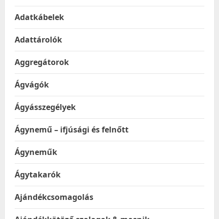
Adatkábelek
Adattárolók
Aggregátorok
Ágvágók
Ágyásszegélyek
Ágynemű – ifjúsági és felnőtt
Ágyneműk
Ágytakarók
Ajándékcsomagolás