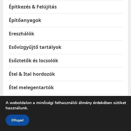
Építkezés & Felújítás
Építőanyagok
Ereszhálók
Esővízgyűjtő tartályok
Esőztetők és locsolók
Étel & Ital hordozók
Étel melegentartók
Étel-és italtárolók
A weboldalon a minőségi felhasználói élmény érdekében sütiket
használunk.
Ételhordók
Elfogad
Ételtakaró búrák