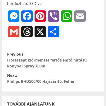
hordozható SSD-vel!
Messenger
Facebook
Pinterest
Viber
WhatsApp
Email
Gmail
Threads
X
Ossza
meg
P
Previous:
o
Flóraszept klórmentes fertőtlenítő hatású
konyhai Spray 700ml
s
Next:
t
Philips BHD500/00 Hajszárító, Fehér
n
a
TOVÁBBI AJÁNLATUNK