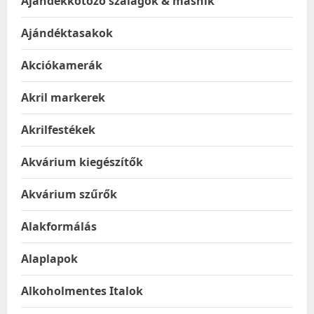
Ajándékkötöző szalagok & masnik
Ajándéktasakok
Akciókamerák
Akril markerek
Akrilfestékek
Akvárium kiegészítők
Akvárium szűrők
Alakformálás
Alaplapok
Alkoholmentes Italok