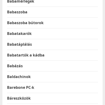
Babamérlegek
Babaszoba
Babaszoba bútorok
Babatakarók
Babatáplálás
Babatartók a kádba
Babázás
Baldachinok
Barebone PC-k
Báreszközök