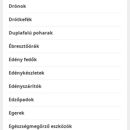
Drónok
Drótkefék
Duplafalú poharak
Ébresztőórák
Edény fedők
Edénykészletek
Edényszárítók
Edzőpadok
Egerek
Egészségmegőrző eszközök