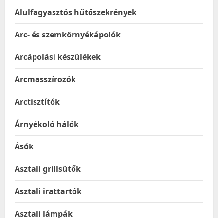
Alulfagyasztós hűtőszekrények
Arc- és szemkörnyékápolók
Arcápolási készülékek
Arcmasszírozók
Arctisztítók
Árnyékoló hálók
Ásók
Asztali grillsütők
Asztali irattartók
Asztali lámpák