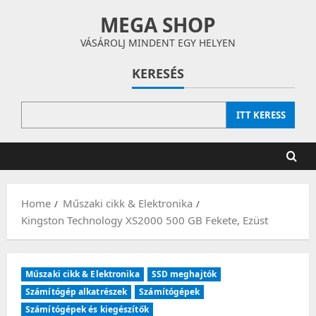
Skip
MEGA SHOP
to
content
VÁSÁROLJ MINDENT EGY HELYEN
KERESÉS
ITT KERESS
Home
Műszaki cikk & Elektronika
Kingston Technology XS2000 500 GB Fekete, Ezüst
Műszaki cikk & Elektronika
SSD meghajtók
Számítógép alkatrészek
Számítógépek
Számítógépek és kiegészítők