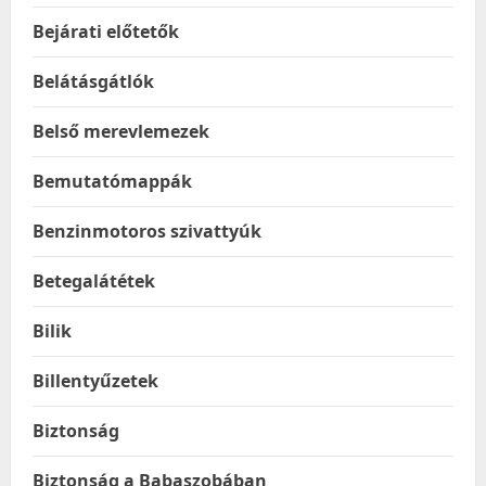
Bejárati előtetők
Belátásgátlók
Belső merevlemezek
Bemutatómappák
Benzinmotoros szivattyúk
Betegalátétek
Bilik
Billentyűzetek
Biztonság
Biztonság a Babaszobában