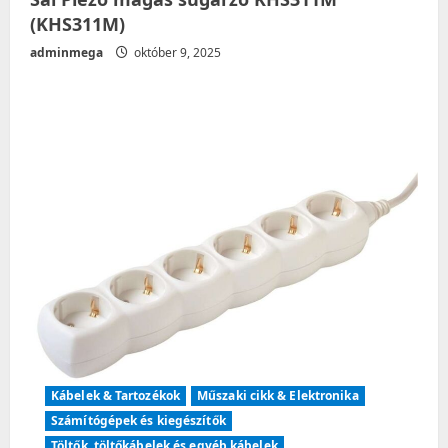
(KHS311M)
adminmega
október 9, 2025
Kábelek & Tartozékok
Műszaki cikk & Elektronika
Számítógépek és kiegészítők
Töltők, töltőkábelek és egyéb kábelek