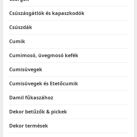
Csúszásgátlók és kapaszkodók
Csúszdák
Cumik
Cumimosó, üvegmosó kefék
Cumisüvegek
Cumisüvegek és Etetőcumik
Damil fűkaszához
Dekor betűzők & pickek
Dekor termések