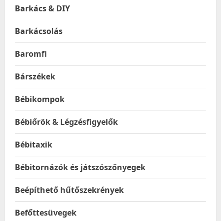
Barkács & DIY
Barkácsolás
Baromfi
Bárszékek
Bébikompok
Bébiőrök & Légzésfigyelők
Bébitaxik
Bébitornázók és játszószőnyegek
Beépíthető hűtőszekrények
Befőttesüvegek