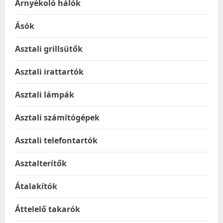
Árnyékoló hálók
Ásók
Asztali grillsütők
Asztali irattartók
Asztali lámpák
Asztali számítógépek
Asztali telefontartók
Asztalterítők
Átalakítók
Áttelelő takarók