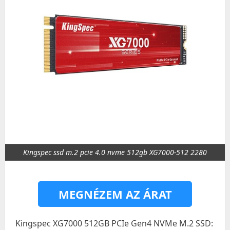
Kingspec ssd m.2 pcie 4.0 nvme 512gb XG7000-512 2280
MEGNÉZEM AZ ÁRAT
Kingspec XG7000 512GB PCIe Gen4 NVMe M.2 SSD: