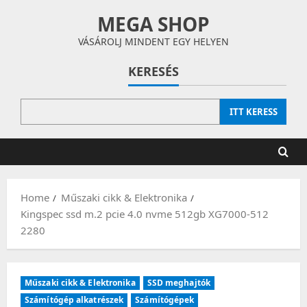
Skip
MEGA SHOP
to
content
VÁSÁROLJ MINDENT EGY HELYEN
KERESÉS
ITT KERESS
Home
Műszaki cikk & Elektronika
Kingspec ssd m.2 pcie 4.0 nvme 512gb XG7000-512
2280
Műszaki cikk & Elektronika
SSD meghajtók
Számítógép alkatrészek
Számítógépek