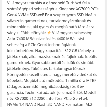
Villámgyors tárolás a gépednek! Turbózd fel a
számítógéped sebességét a Kingspec XG7000 PCIe
Gen4 NVMe SSD-vel! Ez a szupergyors SSD ideális
választás gamereknek, tartalomgyártóknak és
mindenkinek, aki gyors és megbízható tárolásra
vágyik. Főbb előnyök:
Villámgyors sebesség:
Akár 7400 MB/s olvasási és 4400 MB/s írási
sebesség a PCIe Gen4 technológiának
köszönhetően. Nagy kapacitás: 512 GB tárhely a
játékoknak, alkalmazásoknak és fájloknak. Ideális
gamereknek: Gyorsabb betöltési idők és simább
játékélmény. Tökéletes tartalomgyártóknak:
Könnyedén kezelheted a nagy méretű videókat és
képeket. Megbízható működés: 1 millió óra MTBF
(átlagos üzemidő meghibásodásig) és 3 év
garancia. Technikai adatok: Jellemző Érték Modell
név XG7000-512 2280 Interfész PCIe Gen4 x4,
NVMe 1.4 NAND Flash 3D NAND Formátum M.2-