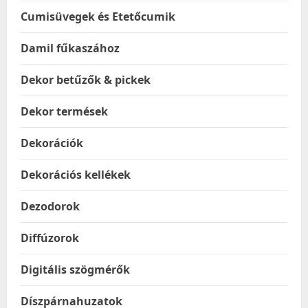
Cumisüvegek és Etetőcumik
Damil fűkaszához
Dekor betűzők & pickek
Dekor termések
Dekorációk
Dekorációs kellékek
Dezodorok
Diffúzorok
Digitális szögmérők
Díszpárnahuzatok