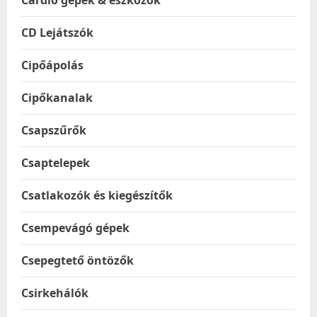
Cardio gépek & eszközök
CD Lejátszók
Cipőápolás
Cipőkanalak
Csapszűrők
Csaptelepek
Csatlakozók és kiegészítők
Csempevágó gépek
Csepegtető öntözők
Csirkehálók