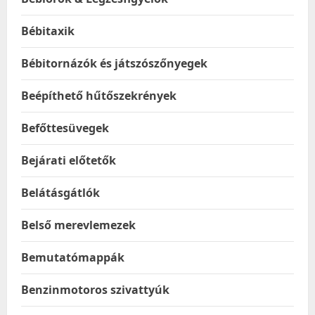
Bébitaxik
Bébitornázók és játszószőnyegek
Beépíthető hűtőszekrények
Befőttesüvegek
Bejárati előtetők
Belátásgátlók
Belső merevlemezek
Bemutatómappák
Benzinmotoros szivattyúk