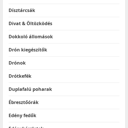
Dísztárcsák
Divat & Öltözködés
Dokkoló állomások
Drón kiegészítők
Drónok
Drótkefék
Duplafalú poharak
Ébresztőórák
Edény fedők