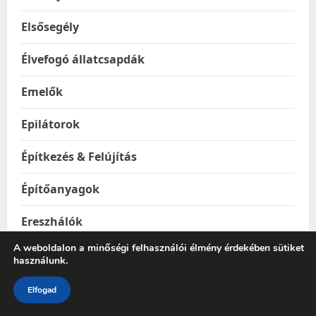
Elsősegély
Élvefogó állatcsapdák
Emelők
Epilátorok
Építkezés & Felújítás
Építőanyagok
Ereszhálók
A weboldalon a minőségi felhasználói élmény érdekében sütiket
Esővízgyűjtő tartályok
használunk.
Esőztetők és locsolók
Elfogad