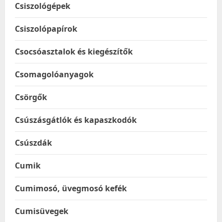
Csiszológépek
Csiszolópapírok
Csocsóasztalok és kiegészítők
Csomagolóanyagok
Csörgők
Csúszásgátlók és kapaszkodók
Csúszdák
Cumik
Cumimosó, üvegmosó kefék
Cumisüvegek