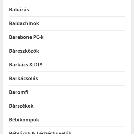
Babázás
Baldachinok
Barebone PC-k
Báreszközök
Barkács & DIY
Barkácsolás
Baromfi
Bárszékek
Bébikompok
Bébiőrök & Légzésfigyelők