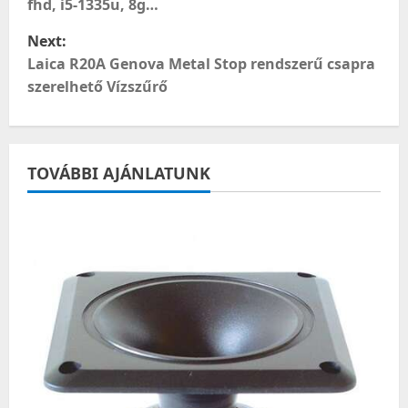
fhd, i5-1335u, 8g…
s
Next:
t
Laica R20A Genova Metal Stop rendszerű csapra
szerelhető Vízszűrő
n
a
TOVÁBBI AJÁNLATUNK
v
i
g
a
t
i