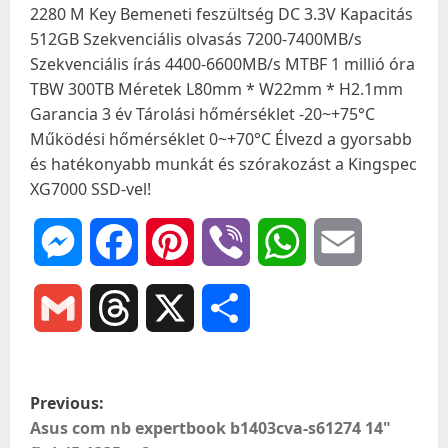
2280 M Key Bemeneti feszültség DC 3.3V Kapacitás
512GB Szekvenciális olvasás 7200-7400MB/s
Szekvenciális írás 4400-6600MB/s MTBF 1 millió óra
TBW 300TB Méretek L80mm * W22mm * H2.1mm
Garancia 3 év Tárolási hőmérséklet -20~+75°C
Működési hőmérséklet 0~+70°C Élvezd a gyorsabb
és hatékonyabb munkát és szórakozást a Kingspec
XG7000 SSD-vel!
Messenger
Facebook
Pinterest
Viber
WhatsApp
Email
Gmail
Threads
X
Ossza
meg
P
Previous:
o
Asus com nb expertbook b1403cva-s61274 14"