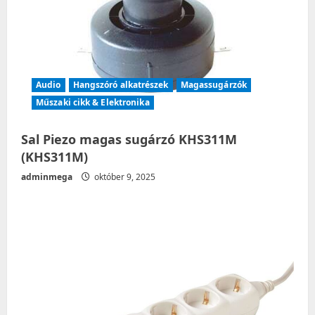
o
n
Audio
Hangszóró alkatrészek
Magassugárzók
Műszaki cikk & Elektronika
Sal Piezo magas sugárzó KHS311M
(KHS311M)
adminmega
október 9, 2025