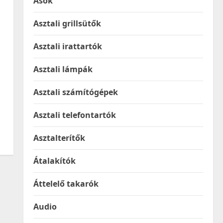
Ásók
Asztali grillsütők
Asztali irattartók
Asztali lámpák
Asztali számítógépek
Asztali telefontartók
Asztalterítők
Átalakítók
Áttelelő takarók
Audio