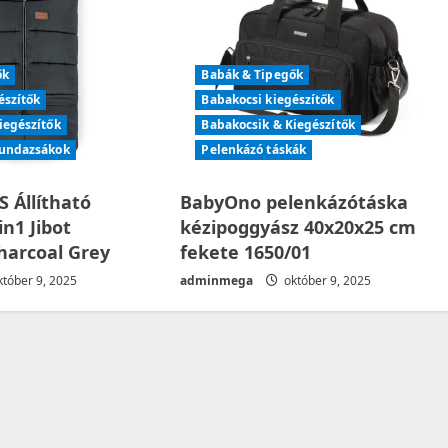
ők
Babák & Tipegők
észítők
Babakocsi kiegészítők
iegészítők
Babakocsik & Kiegészítők
bundazsákok
Pelenkázó táskák
 Állítható
BabyOno pelenkázótáska
n1 Jibot
kézipoggyász 40x20x25 cm
harcoal Grey
fekete 1650/01
tóber 9, 2025
adminmega
október 9, 2025