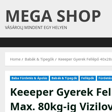
Skip
MEGA SHOP
to
content
VÁSÁROLJ MINDENT EGY HELYEN
Home
Babák & Tipegők
Keeeper Gyerek Fellépő 40x28
Baba Fürdetés & Ápolás
Babák & Tipegők
Fellépők
Fürdetés
Keeeper Gyerek Fe
Max. 80kg-ig Vizilo