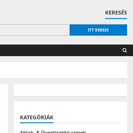
KERESÉS
ITT KERESS
KATEGÓRIÁK
Ablak- & Üvegtisztító szerek