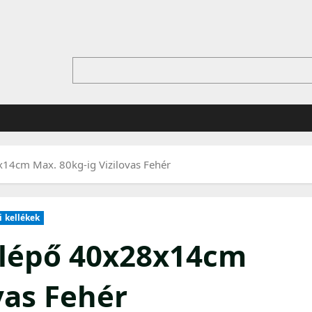
x14cm Max. 80kg-ig Vizilovas Fehér
i kellékek
llépő 40x28x14cm
vas Fehér