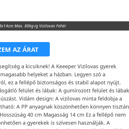
8x14cm Max. 80kg-ig Vizilovas Fehér
EM AZ ÁRAT
segítség a kicsiknek! A Keeeper Vizilovas gyerek
 a magasabb helyeket a házban. Legyen szó a
, ez a fellépő biztonságos és stabil alapot nyújt.
sgátló felület és lábak: A gumírozott felület és lába
súszást. Vidám design: A vizilovas minta feldobja a
títható: A PP anyagnak köszönhetően könnyen tisztán
m Hosszúság 40 cm Magasság 14 cm Ez a fellépő nem
nhetően a gyerekek is szívesen használják. A