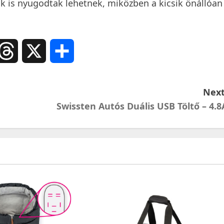
k is nyugodtak lehetnek, miközben a kicsik önállóan
ail
Threads
X
Ossza
meg
Next
Swissten Autós Duális USB Töltő – 4.8