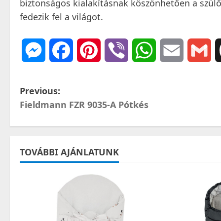
biztonságos kialakításnak köszönhetően a szülő
fedezik fel a világot.
Messenger
Facebook
Pinterest
Viber
WhatsApp
Email
Gm
P
Previous:
Fieldmann FZR 9035-A Pótkés
o
s
t
TOVÁBBI AJÁNLATUNK
n
a
v