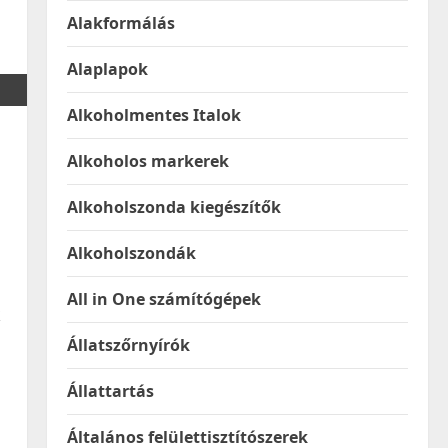
Alakformálás
Alaplapok
Alkoholmentes Italok
Alkoholos markerek
Alkoholszonda kiegészítők
Alkoholszondák
All in One számítógépek
k
Állatszőrnyírók
Állattartás
Általános felülettisztítószerek