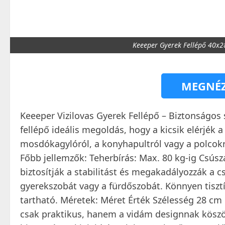
Keeeper Gyerek Fellépő 40x2
MEGNÉZ
Keeeper Vizilovas Gyerek Fellépő – Biztonságos 
fellépő ideális megoldás, hogy a kicsik elérjék
mosdókagylóról, a konyhapultról vagy a polcokról
Főbb jellemzők: Teherbírás: Max. 80 kg-ig Csúszá
biztosítják a stabilitást és megakadályozzák a c
gyerekszobát vagy a fürdőszobát. Könnyen tisz
tartható. Méretek: Méret Érték Szélesség 28 c
csak praktikus, hanem a vidám designnak köszö