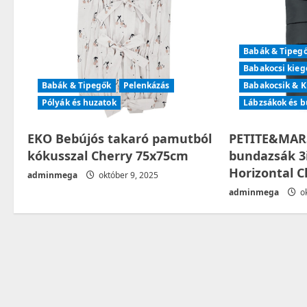
i
g
Babák & Tipeg
Babakocsi kieg
a
Babák & Tipegők
Pelenkázás
Babakocsik & K
t
Pólyák és huzatok
Lábzsákok és 
i
EKO Bebújós takaró pamutból
PETITE&MARS
kókusszal Cherry 75x75cm
bundazsák 3i
o
Horizontal C
adminmega
október 9, 2025
n
adminmega
ok