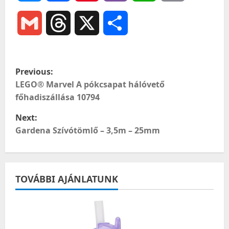
Gmail
Threads
X
Ossza
meg
P
Previous:
o
LEGO® Marvel A pókcsapat hálóvető
főhadiszállása 10794
s
Next:
t
Gardena Szívótömlő – 3,5m – 25mm
n
a
TOVÁBBI AJÁNLATUNK
v
i