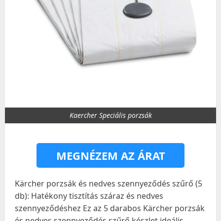
Kaercher Speciális porzsák
MEGNÉZEM AZ ÁRAT
Kärcher porzsák és nedves szennyeződés szűrő (5
db): Hatékony tisztítás száraz és nedves
szennyeződéshez Ez az 5 darabos Kärcher porzsák
és nedves szennyeződés szűrő készlet ideális