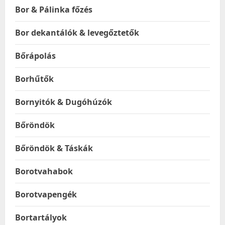
Bor & Pálinka főzés
Bor dekantálók & levegőztetők
Bőrápolás
Borhűtők
Bornyitók & Dugóhúzók
Bőröndök
Bőröndök & Táskák
Borotvahabok
Borotvapengék
Bortartályok