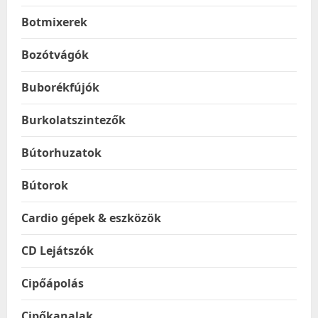
Botmixerek
Bozótvágók
Buborékfújók
Burkolatszintezők
Bútorhuzatok
Bútorok
Cardio gépek & eszközök
CD Lejátszók
Cipőápolás
Cipőkanalak