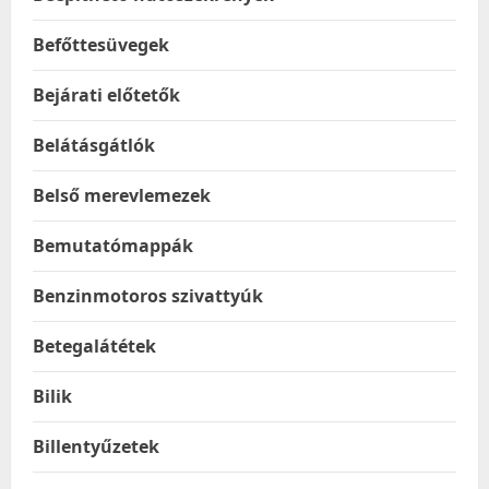
Befőttesüvegek
Bejárati előtetők
Belátásgátlók
Belső merevlemezek
Bemutatómappák
Benzinmotoros szivattyúk
Betegalátétek
Bilik
Billentyűzetek