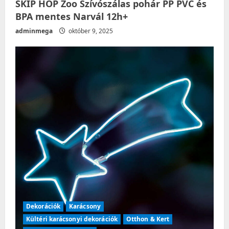
SKIP HOP Zoo Szívószálas pohár PP PVC és
BPA mentes Narvál 12h+
adminmega
október 9, 2025
Dekorációk
Karácsony
Kültéri karácsonyi dekorációk
Otthon & Kert