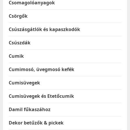
Csomagolóanyagok
Csörgők
Csúszásgátlók és kapaszkodók
Csúszdák
Cumik
Cumimosó, üvegmosó kefék
Cumisüvegek
Cumisüvegek és Etetőcumik
Damil fűkaszához
Dekor betűzők & pickek