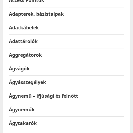
Access Pointok
Adapterek, bázistalpak
Adatkábelek
Adattárolók
Aggregátorok
Ágvágók
Ágyásszegélyek
Ágynemű – ifjúsági és felnőtt
Ágyneműk
Ágytakarók