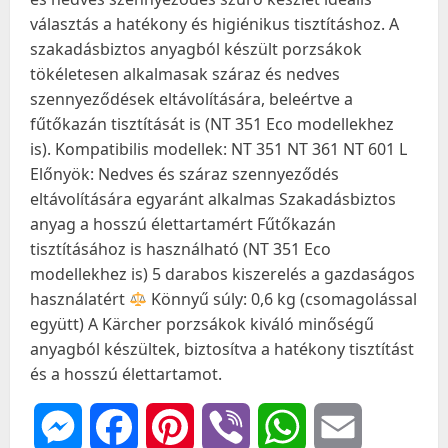
választás a hatékony és higiénikus tisztításhoz. A
szakadásbiztos anyagból készült porzsákok
tökéletesen alkalmasak száraz és nedves
szennyeződések eltávolítására, beleértve a
fűtőkazán tisztítását is (NT 351 Eco modellekhez
is). Kompatibilis modellek: NT 351 NT 361 NT 601 L
Előnyök: Nedves és száraz szennyeződés
eltávolítására egyaránt alkalmas Szakadásbiztos
anyag a hosszú élettartamért Fűtőkazán
tisztításához is használható (NT 351 Eco
modellekhez is) 5 darabos kiszerelés a gazdaságos
használatért
Könnyű súly: 0,6 kg (csomagolással
együtt) A Kärcher porzsákok kiváló minőségű
anyagból készültek, biztosítva a hatékony tisztítást
és a hosszú élettartamot.
Messenger
Facebook
Pinterest
Viber
WhatsApp
Email