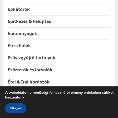
Epilátorok
Építkezés & Felújítás
Építőanyagok
Ereszhálók
Esővízgyűjtő tartályok
Esőztetők és locsolók
Étel & Ital hordozók
A weboldalon a minőségi felhasználói élmény érdekében sütiket
Étel melegentartók
használunk.
Étel-és italtárolók
Elfogad