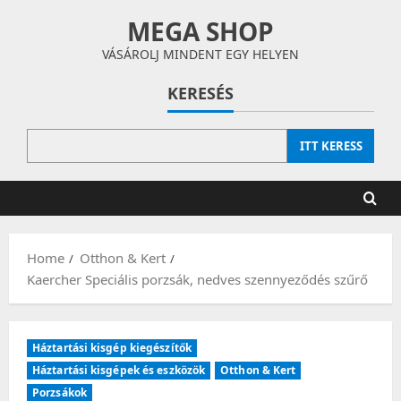
Skip
MEGA SHOP
to
content
VÁSÁROLJ MINDENT EGY HELYEN
KERESÉS
ITT KERESS
Home
Otthon & Kert
Kaercher Speciális porzsák, nedves szennyeződés szűrő
Háztartási kisgép kiegészítők
Háztartási kisgépek és eszközök
Otthon & Kert
Porzsákok