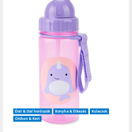
g
a
t
i
o
n
Étel & Ital hordozók
Konyha & Étkezés
Kulacsok
Otthon & Kert