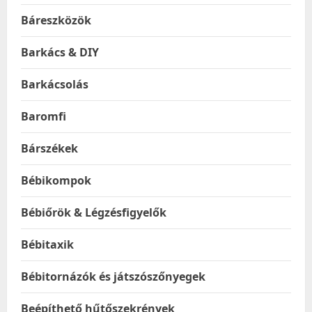
Báreszközök
Barkács & DIY
Barkácsolás
Baromfi
Bárszékek
Bébikompok
Bébiőrök & Légzésfigyelők
Bébitaxik
Bébitornázók és játszószőnyegek
Beépíthető hűtőszekrények