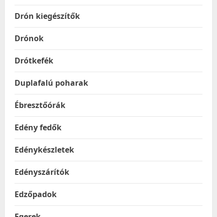
Drón kiegészítők
Drónok
Drótkefék
Duplafalú poharak
Ébresztőórák
Edény fedők
Edénykészletek
Edényszárítók
Edzőpadok
Egerek