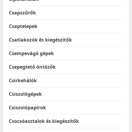
Csapszűrők
Csaptelepek
Csatlakozók és kiegészítők
Csempevágó gépek
Csepegtető öntözők
Csirkehálók
Csiszológépek
Csiszolópapírok
Csocsóasztalok és kiegészítők