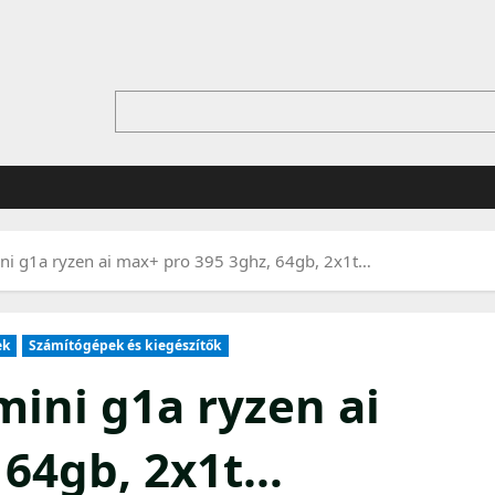
ni g1a ryzen ai max+ pro 395 3ghz, 64gb, 2x1t…
ek
Számítógépek és kiegészítők
mini g1a ryzen ai
 64gb, 2x1t…