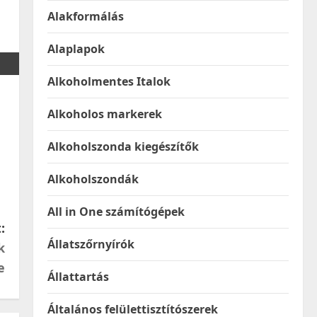
Alakformálás
Alaplapok
Alkoholmentes Italok
Alkoholos markerek
Alkoholszonda kiegészítők
Alkoholszondák
All in One számítógépek
:
Állatszőrnyírók
k
e
Állattartás
Általános felülettisztítószerek