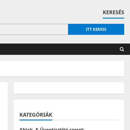
KERESÉS
ITT KERESS
KATEGÓRIÁK
Ablak- & Üvegtisztító szerek