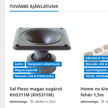
t
TOVÁBBI AJÁNLATUNK
n
a
v
i
g
Kábelek & Tart
a
Audio
Hangszóró alkatrészek
Műszaki cikk &
t
Magassugárzók
Számítógépek é
Műszaki cikk & Elektronika
Töltők, töltőká
i
Sal Piezo magas sugárzó
Home nv 6/w
o
KHS311M (KHS311M)
fehér 1,5m
n
adminmega
október 9, 2025
adminmega
ok