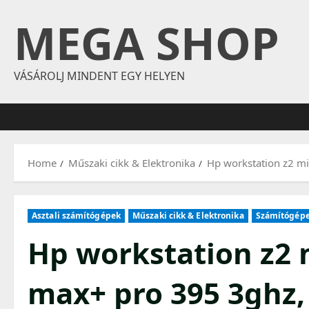
Skip
MEGA SHOP
to
content
VÁSÁROLJ MINDENT EGY HELYEN
Home
Műszaki cikk & Elektronika
Hp workstation z2 mi
Asztali számítógépek
Műszaki cikk & Elektronika
Számítógép
Hp workstation z2 
max+ pro 395 3ghz,