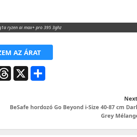
g1a ryzen ai max+ pro 395 3ghz
EM AZ ÁRAT
ail
Threads
X
Ossza
meg
Next
BeSafe hordozó Go Beyond i-Size 40-87 cm Dar
Grey Mélang