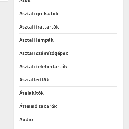
Ásók
Asztali grillsütők
Asztali irattartók
Asztali lámpák
Asztali számítógépek
Asztali telefontartók
Asztalterítők
Átalakítók
Áttelelő takarók
Audio