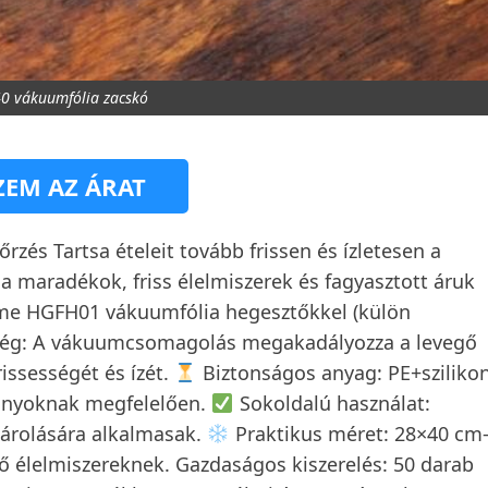
 vákuumfólia zacskó
EM AZ ÁRAT
és Tartsa ételeit tovább frissen és ízletesen a
 maradékok, friss élelmiszerek és fagyasztott áruk
me HGFH01 vákuumfólia hegesztőkkel (külön
esség: A vákuumcsomagolás megakadályozza a levegő
issességét és ízét.
Biztonságos anyag: PE+sziliko
ványoknak megfelelően.
Sokoldalú használat:
tárolására alkalmasak.
Praktikus méret: 28×40 cm
ző élelmiszereknek. Gazdaságos kiszerelés: 50 darab