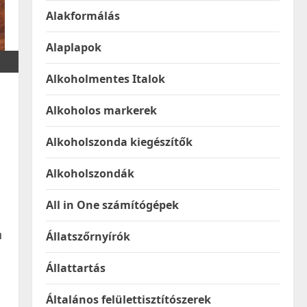
Alakformálás
Alaplapok
Alkoholmentes Italok
Alkoholos markerek
Alkoholszonda kiegészítők
Alkoholszondák
All in One számítógépek
n
Állatszőrnyírók
Állattartás
-
Általános felülettisztítószerek