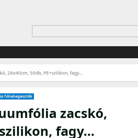
ó, 28x40cm, 50db, PE+szilikon, fagy…
s fóliahegesztők
umfólia zacskó,
szilikon, fagy…