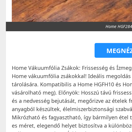
Home HGF2840
MEGNÉZ
Home Vákuumfólia Zsákok: Frissesség és Ízmegőrz
Home vákuumfólia zsákokkal! Ideális megoldás a
tárolására. Kompatibilis a Home HGFH10 és Ho
vásárolható meg). Előnyök: Hosszú távú friss
és a nedvesség bejutását, megőrizve az ételek fr
anyagból készültek, élelmiszerbiztonsági szab
Mikrózható és fagyasztható, így bármilyen étel 
es méret, elegendő helyet biztosítva a különbö