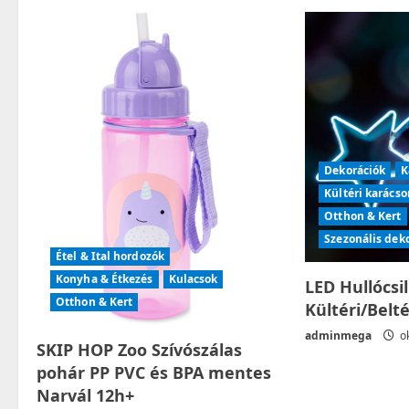
a
v
i
g
Dekorációk
K
a
Kültéri karácso
t
Otthon & Kert
Szezonális dek
i
Étel & Ital hordozók
Konyha & Étkezés
Kulacsok
LED Hullócsi
o
Otthon & Kert
Kültéri/Belt
n
adminmega
ok
SKIP HOP Zoo Szívószálas
pohár PP PVC és BPA mentes
Narvál 12h+