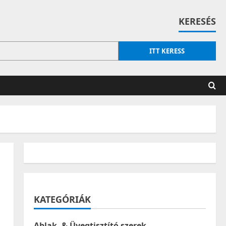
KERESÉS
ITT KERESS
KATEGÓRIÁK
Ablak- & Üvegtisztító szerek