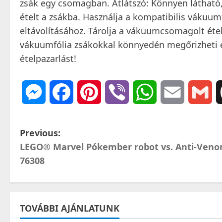
zsák egy csomagban. Átlátszó: Könnyen látható,
ételt a zsákba. Használja a kompatibilis vákuum
eltávolításához. Tárolja a vákuumcsomagolt ét
vákuumfólia zsákokkal könnyedén megőrizheti éte
ételpazarlást!
Messenger
Facebook
Pinterest
Viber
WhatsApp
Email
Gm
P
Previous:
LEGO® Marvel Pókember robot vs. Anti-Ven
o
76308
s
t
TOVÁBBI AJÁNLATUNK
n