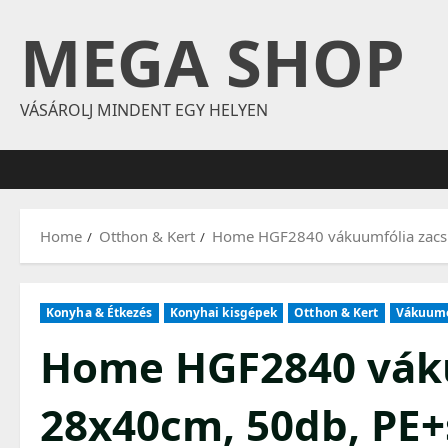
Skip
MEGA SHOP
to
content
VÁSÁROLJ MINDENT EGY HELYEN
Home
Otthon & Kert
Home HGF2840 vákuumfólia zacsk
Konyha & Étkezés
Konyhai kisgépek
Otthon & Kert
Vákuumo
Home HGF2840 váku
28x40cm, 50db, PE+