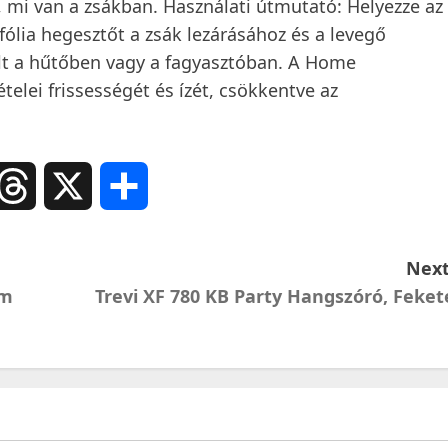
 mi van a zsákban. Használati útmutató: Helyezze az
fólia hegesztőt a zsák lezárásához és a levegő
elt a hűtőben vagy a fagyasztóban. A Home
lei frissességét és ízét, csökkentve az
ail
Threads
X
Ossza
meg
Next
om
Trevi XF 780 KB Party Hangszóró, Feket