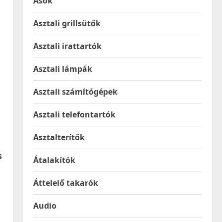
Ásók
Asztali grillsütők
Asztali irattartók
Asztali lámpák
Asztali számítógépek
Asztali telefontartók
Asztalterítők
s
Átalakítók
Áttelelő takarók
Audio