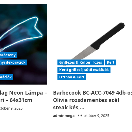
arácsony
nyi dekorációk
Grillezés & Kültéri főzés
Kert
Kerti grillező, sütő eszközök
orációk
Otthon & Kert
llag Neon Lámpa –
Barbecook BC-ACC-7049 4db-o
éri – 64x31cm
Olivia rozsdamentes acél
steak kés,…
tóber 9, 2025
adminmega
október 9, 2025