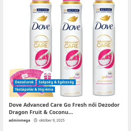
g
a
t
i
o
n
Dezodorok
Szépség & Egészség
Testápolás & Higiénia
Dove Advanced Care Go Fresh női Dezodor
Dragon Fruit & Coconu…
adminmega
október 9, 2025