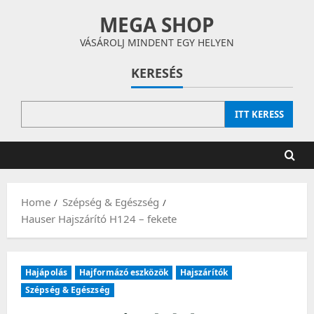
Skip
MEGA SHOP
to
content
VÁSÁROLJ MINDENT EGY HELYEN
KERESÉS
ITT KERESS
Home
Szépség & Egészség
Hauser Hajszárító H124 – fekete
Hajápolás
Hajformázó eszközök
Hajszárítók
Szépség & Egészség