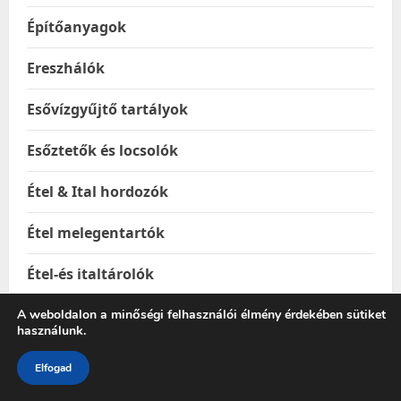
Építőanyagok
Ereszhálók
Esővízgyűjtő tartályok
Esőztetők és locsolók
Étel & Ital hordozók
Étel melegentartók
Étel-és italtárolók
Ételhordók
A weboldalon a minőségi felhasználói élmény érdekében sütiket
használunk.
Ételtakaró búrák
Elfogad
Ételtárolás