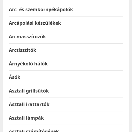
Arc- és szemkörnyékápolók
Arcápolási készülékek
Arcmasszírozók
Arctisztítók
Árnyékoló hálók
Ásók
Asztali grillsütők
Asztali irattartók
Asztali lámpák
Asztali számítógépek