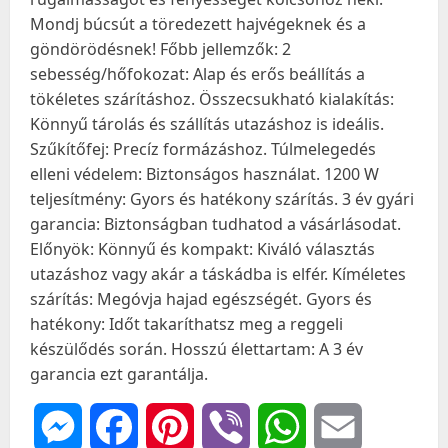
Mondj búcsút a töredezett hajvégeknek és a
göndörödésnek! Főbb jellemzők: 2
sebesség/hőfokozat: Alap és erős beállítás a
tökéletes szárításhoz. Összecsukható kialakítás:
Könnyű tárolás és szállítás utazáshoz is ideális.
Szűkítőfej: Precíz formázáshoz. Túlmelegedés
elleni védelem: Biztonságos használat. 1200 W
teljesítmény: Gyors és hatékony szárítás. 3 év gyári
garancia: Biztonságban tudhatod a vásárlásodat.
Előnyök: Könnyű és kompakt: Kiváló választás
utazáshoz vagy akár a táskádba is elfér. Kíméletes
szárítás: Megóvja hajad egészségét. Gyors és
hatékony: Időt takaríthatsz meg a reggeli
készülődés során. Hosszú élettartam: A 3 év
garancia ezt garantálja.
Messenger
Facebook
Pinterest
Viber
WhatsApp
Email