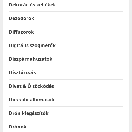
Dekorációs kellékek
Dezodorok
Diffúzorok
Digitális szögmérők
Díszpárnahuzatok
Dísztárcsák
Divat & Öltözködés
Dokkoló állomások
Drón kiegészítők
Drónok