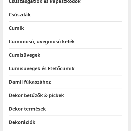
Csúszásgátlók és kapaszkodók
Csúszdák
Cumik
Cumimosó, üvegmosó kefék
Cumisüvegek
Cumisüvegek és Etetőcumik
Damil fűkaszához
Dekor betűzők & pickek
Dekor termések
Dekorációk