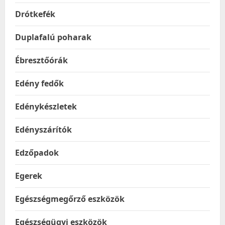
Drótkefék
Duplafalú poharak
Ébresztőórák
Edény fedők
Edénykészletek
Edényszárítók
Edzőpadok
Egerek
Egészségmegőrző eszközök
Egészségügyi eszközök