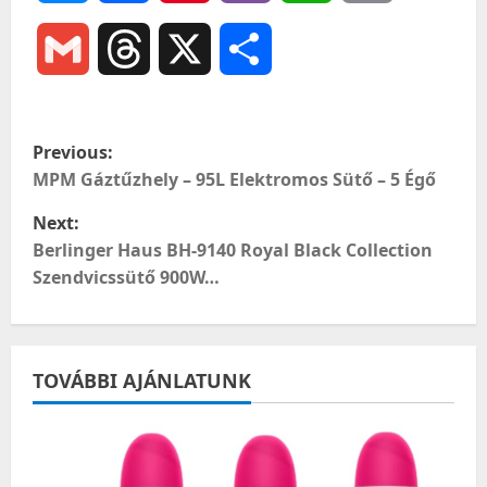
Gmail
Threads
X
Ossza
meg
P
Previous:
o
MPM Gáztűzhely – 95L Elektromos Sütő – 5 Égő
Next:
s
Berlinger Haus BH-9140 Royal Black Collection
t
Szendvicssütő 900W…
n
a
TOVÁBBI AJÁNLATUNK
v
i