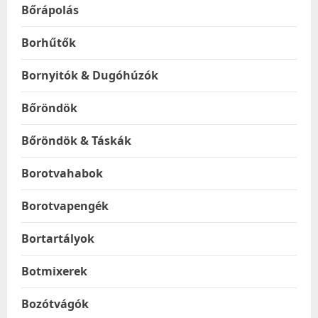
Bőrápolás
Borhűtők
Bornyitók & Dugóhúzók
Bőröndök
Bőröndök & Táskák
Borotvahabok
Borotvapengék
Bortartályok
Botmixerek
Bozótvágók