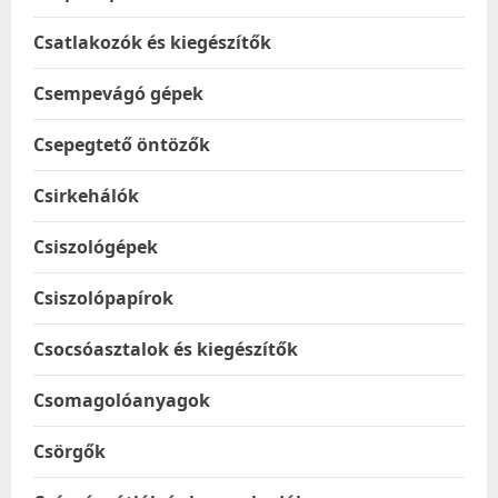
Csatlakozók és kiegészítők
Csempevágó gépek
Csepegtető öntözők
Csirkehálók
Csiszológépek
Csiszolópapírok
Csocsóasztalok és kiegészítők
Csomagolóanyagok
Csörgők