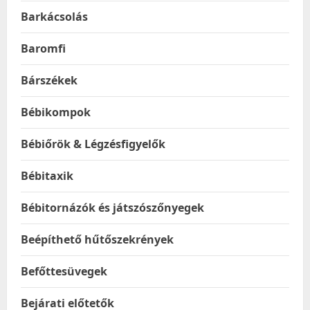
Barkácsolás
Baromfi
Bárszékek
Bébikompok
Bébiőrök & Légzésfigyelők
Bébitaxik
Bébitornázók és játszószőnyegek
Beépíthető hűtőszekrények
Befőttesüvegek
Bejárati előtetők