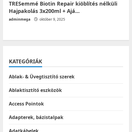
TRESemmé Biotin Repair kiöblítés nélküli
Hajpakolás 3x200ml + Ajá…
adminmega
október 9, 2025
KATEGÓRIÁK
Ablak- & Üvegtisztító szerek
Ablaktisztító eszközök
Access Pointok
Adapterek, bázistalpak
Adatkábelek