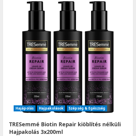
Hajápolás
Hajpakolások
Szépség & Egészség
TRESemmé Biotin Repair kiöblítés nélküli
Hajpakolás 3x200ml