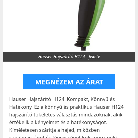
Hauser Hajszárító H124 - fekete
MEGNÉZEM AZ ÁRAT
Hauser Hajszárító H124: Kompakt, Könnyű és
Hatékony ️ Ez a könnyű és praktikus Hauser H124
hajszárító tökéletes választás mindazoknak, akik
értékelik a kényelmet és a hatékonyságot.
Kíméletesen szárítja a hajad, miközben
rugalmasságot és fényességet kölcsönöz neki.