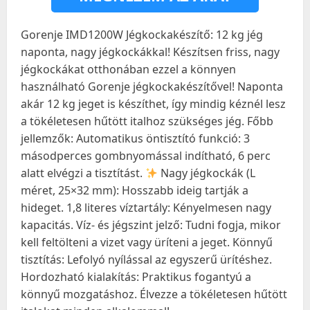
Gorenje IMD1200W Jégkockakészítő: 12 kg jég
naponta, nagy jégkockákkal! Készítsen friss, nagy
jégkockákat otthonában ezzel a könnyen
használható Gorenje jégkockakészítővel! Naponta
akár 12 kg jeget is készíthet, így mindig kéznél lesz
a tökéletesen hűtött italhoz szükséges jég. Főbb
jellemzők: Automatikus öntisztító funkció: 3
másodperces gombnyomással indítható, 6 perc
alatt elvégzi a tisztítást.
Nagy jégkockák (L
méret, 25×32 mm): Hosszabb ideig tartják a
hideget. 1,8 literes víztartály: Kényelmesen nagy
kapacitás. Víz- és jégszint jelző: Tudni fogja, mikor
kell feltölteni a vizet vagy üríteni a jeget. Könnyű
tisztítás: Lefolyó nyílással az egyszerű ürítéshez.
Hordozható kialakítás: Praktikus fogantyú a
könnyű mozgatáshoz. Élvezze a tökéletesen hűtött