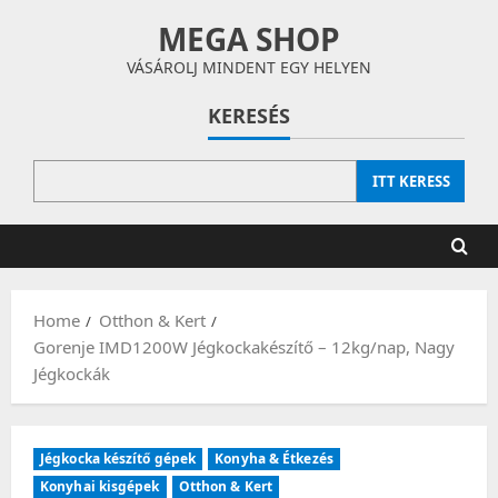
Skip
MEGA SHOP
to
content
VÁSÁROLJ MINDENT EGY HELYEN
KERESÉS
ITT KERESS
Home
Otthon & Kert
Gorenje IMD1200W Jégkockakészítő – 12kg/nap, Nagy
Jégkockák
Jégkocka készítő gépek
Konyha & Étkezés
Konyhai kisgépek
Otthon & Kert