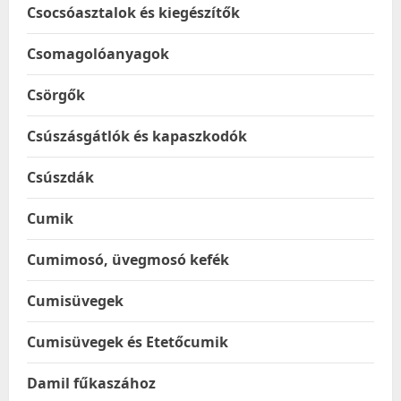
Csocsóasztalok és kiegészítők
Csomagolóanyagok
Csörgők
Csúszásgátlók és kapaszkodók
Csúszdák
Cumik
Cumimosó, üvegmosó kefék
Cumisüvegek
Cumisüvegek és Etetőcumik
Damil fűkaszához