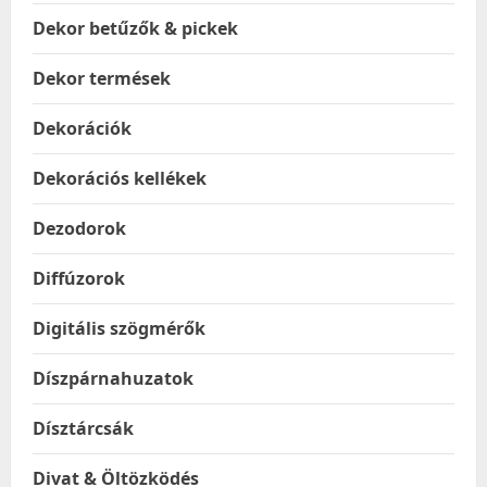
Dekor betűzők & pickek
Dekor termések
Dekorációk
Dekorációs kellékek
Dezodorok
Diffúzorok
Digitális szögmérők
Díszpárnahuzatok
Dísztárcsák
Divat & Öltözködés