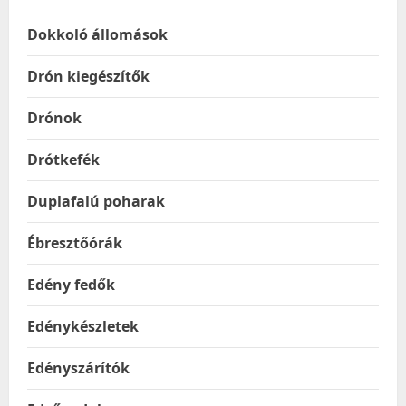
Dokkoló állomások
Drón kiegészítők
Drónok
Drótkefék
Duplafalú poharak
Ébresztőórák
Edény fedők
Edénykészletek
Edényszárítók