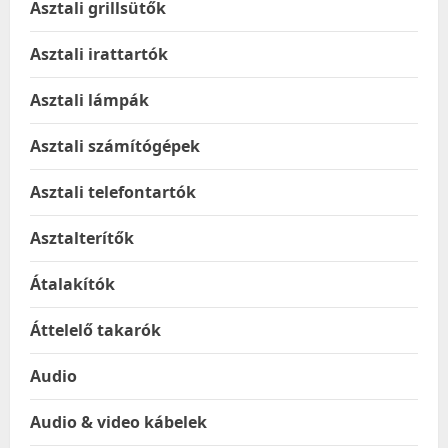
Asztali grillsütők
Asztali irattartók
Asztali lámpák
Asztali számítógépek
Asztali telefontartók
Asztalterítők
Átalakítók
Áttelelő takarók
Audio
Audio & video kábelek