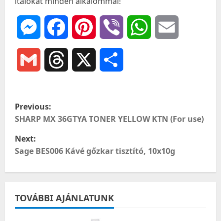
italokat minden alkalommal!
Messenger
Facebook
Pinterest
Viber
WhatsApp
Email
Gmail
Threads
X
Ossza
meg
P
Previous:
o
SHARP MX 36GTYA TONER YELLOW KTN (For use)
Next:
s
Sage BES006 Kávé gőzkar tisztító, 10x10g
t
n
TOVÁBBI AJÁNLATUNK
a