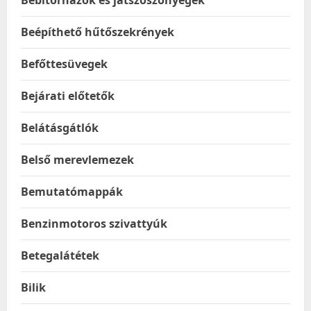
Bébitornázók és játszószőnyegek
Beépíthető hűtőszekrények
Befőttesüvegek
Bejárati előtetők
Belátásgátlók
Belső merevlemezek
Bemutatómappák
Benzinmotoros szivattyúk
Betegalátétek
Bilik