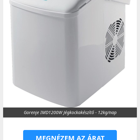
Gorenje IMD1200W Jégkockakészítő - 12kg/nap
MEGNÉZEM AZ ÁRAT