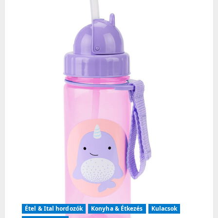
v
i
g
a
t
i
o
n
Étel & Ital hordozók
Konyha & Étkezés
Kulacsok