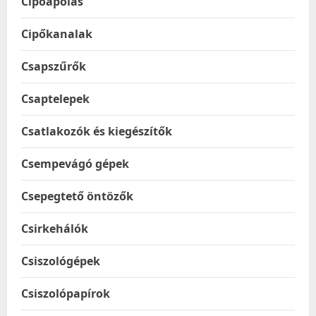
Cipőápolás
Cipőkanalak
Csapszűrők
Csaptelepek
Csatlakozók és kiegészítők
Csempevágó gépek
Csepegtető öntözők
Csirkehálók
Csiszológépek
Csiszolópapírok