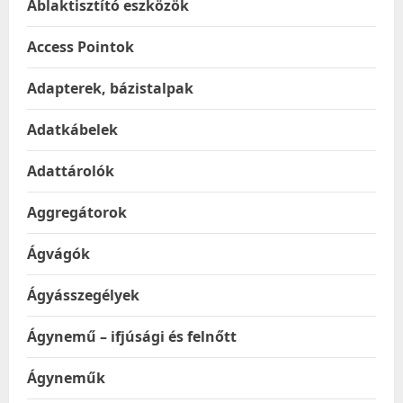
Ablaktisztító eszközök
Access Pointok
Adapterek, bázistalpak
Adatkábelek
Adattárolók
Aggregátorok
Ágvágók
Ágyásszegélyek
Ágynemű – ifjúsági és felnőtt
Ágyneműk