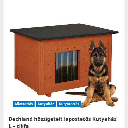
i
g
a
t
i
o
n
Állattartás
Kutyaház
Kutyatartás
Dechland hőszigetelt lapostetős Kutyaház
L – tikfa