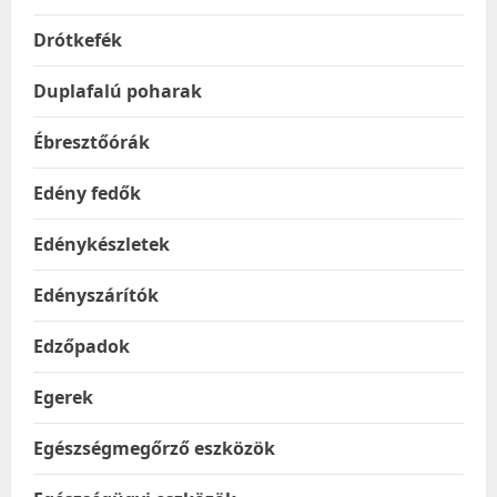
Drótkefék
Duplafalú poharak
Ébresztőórák
Edény fedők
Edénykészletek
Edényszárítók
Edzőpadok
Egerek
Egészségmegőrző eszközök