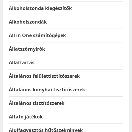
Alkoholszonda kiegészítők
Alkoholszondák
All in One számítógépek
Állatszőrnyírók
Állattartás
Általános felülettisztítószerek
Általános konyhai tisztítószerek
Általános tisztítószerek
Altató játékok
Alulfagyasztós hűtőszekrények