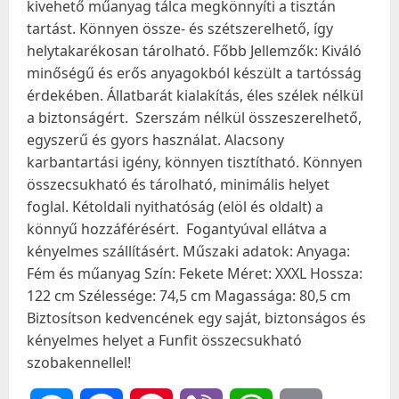
kivehető műanyag tálca megkönnyíti a tisztán
tartást. Könnyen össze- és szétszerelhető, így
helytakarékosan tárolható. Főbb Jellemzők: Kiváló
minőségű és erős anyagokból készült a tartósság
érdekében. Állatbarát kialakítás, éles szélek nélkül
a biztonságért. ️ Szerszám nélkül összeszerelhető,
egyszerű és gyors használat. Alacsony
karbantartási igény, könnyen tisztítható. Könnyen
összecsukható és tárolható, minimális helyet
foglal. Kétoldali nyithatóság (elöl és oldalt) a
könnyű hozzáférésért. ️ Fogantyúval ellátva a
kényelmes szállításért. Műszaki adatok: Anyaga:
Fém és műanyag Szín: Fekete Méret: XXXL Hossza:
122 cm Szélessége: 74,5 cm Magassága: 80,5 cm
Biztosítson kedvencének egy saját, biztonságos és
kényelmes helyet a Funfit összecsukható
szobakennellel!