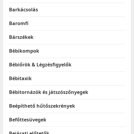
Barkácsolás
Baromfi
Bárszékek
Bébikompok
Bébiőrök & Légzésfigyelők
Bébitaxik
Bébitornázók és játszószőnyegek
Beépíthető hűtőszekrények
Befőttesüvegek
Bejárati előtetők