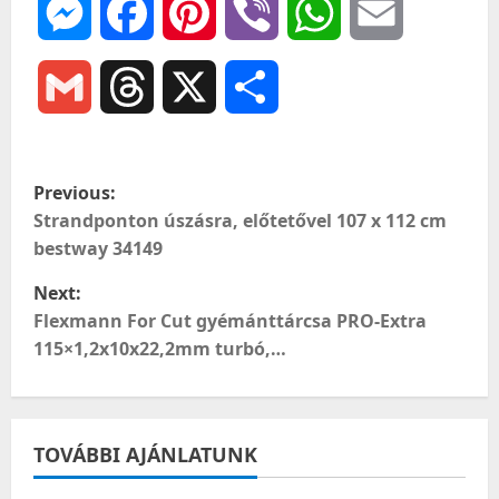
Messenger
Facebook
Pinterest
Viber
WhatsApp
Email
Gmail
Threads
X
Ossza
meg
P
Previous:
o
Strandponton úszásra, előtetővel 107 x 112 cm
bestway 34149
s
Next:
t
Flexmann For Cut gyémánttárcsa PRO-Extra
115×1,2x10x22,2mm turbó,…
n
a
TOVÁBBI AJÁNLATUNK
v