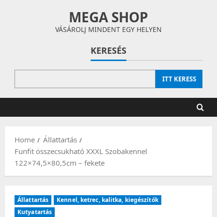
Skip
MEGA SHOP
to
content
VÁSÁROLJ MINDENT EGY HELYEN
KERESÉS
ITT KERESS
Home
Állattartás
Funfit összecsukható XXXL Szobakennel
122×74,5×80,5cm – fekete
Állattartás
Kennel, ketrec, kalitka, kiegészítők
Kutyatartás