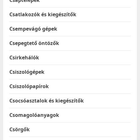
Csaptelepek
Csatlakozók és kiegészítők
Csempevágó gépek
Csepegtető öntözők
Csirkehálók
Csiszológépek
Csiszolópapírok
Csocsóasztalok és kiegészítők
Csomagolóanyagok
Csörgők