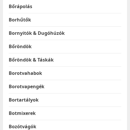
Bőrápolás
Borhűtők
Bornyitók & Dugóhúzók
Bőröndök
Bőröndök & Táskák
Borotvahabok
Borotvapengék
Bortartályok
Botmixerek
Bozótvágók