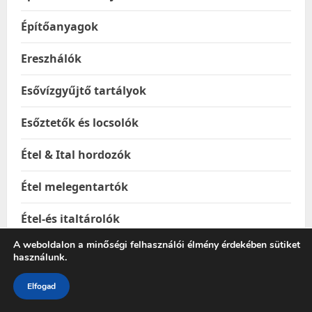
Építőanyagok
Ereszhálók
Esővízgyűjtő tartályok
Esőztetők és locsolók
Étel & Ital hordozók
Étel melegentartók
Étel-és italtárolók
A weboldalon a minőségi felhasználói élmény érdekében sütiket
Ételhordók
használunk.
Ételtakaró búrák
Elfogad