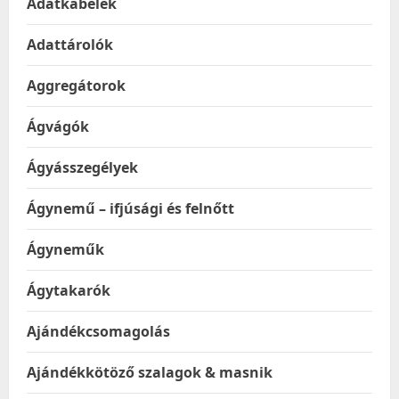
Adatkábelek
Adattárolók
Aggregátorok
Ágvágók
Ágyásszegélyek
Ágynemű – ifjúsági és felnőtt
Ágyneműk
Ágytakarók
Ajándékcsomagolás
Ajándékkötöző szalagok & masnik