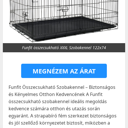
Funfit összecsukható XXXL Szobakennel 122x74
MEGNÉZEM AZ ÁRAT
Funfit Összecsukható Szobakennel – Biztonságos
és Kényelmes Otthon Kedvencének A Funfit
összecsukható szobakennel ideális megoldás
kedvence számára otthon és utazás során
egyaránt. A strapabíró fém szerkezet biztonságos
és jól szellőző környezetet biztosít, miközben a