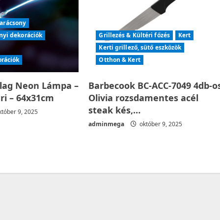
arácsony
nyi dekorációk
Grillezés & Kültéri főzés
Kert
Kerti grillező, sütő eszközök
orációk
Otthon & Kert
llag Neon Lámpa –
Barbecook BC-ACC-7049 4db-o
éri – 64x31cm
Olivia rozsdamentes acél
steak kés,…
tóber 9, 2025
adminmega
október 9, 2025