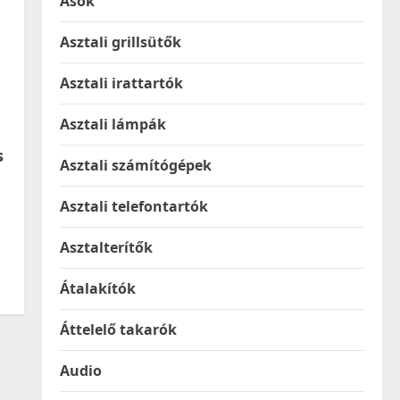
Ásók
Asztali grillsütők
Asztali irattartók
Asztali lámpák
s
Asztali számítógépek
Asztali telefontartók
Asztalterítők
Átalakítók
Áttelelő takarók
Audio