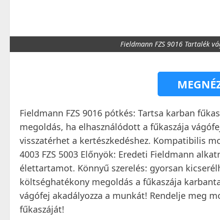
Fieldmann FZS 9016 Tartalék vá
MEGNÉZ
Fieldmann FZS 9016 pótkés: Tartsa karban fűkas
megoldás, ha elhasználódott a fűkaszája vágófe
visszatérhet a kertészkedéshez. Kompatibilis m
4003 FZS 5003 Előnyök: Eredeti Fieldmann alkatré
élettartamot. Könnyű szerelés: gyorsan kicserélh
költséghatékony megoldás a fűkaszája karbanta
vágófej akadályozza a munkát! Rendelje meg mo
fűkaszáját!