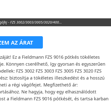
gófej - FZS 3002/3003/3005/3020/400...
EM AZ ÁRAT
záját! Ez a Fieldmann FZS 9016 pótkés tökéletes
je. Könnyen cserélhető, így gyorsan és egyszerűen
odellek: FZS 3002 FZS 3003 FZS 3005 FZS 3020 FZS
sz: biztosítja a tökéletes illeszkedést és a hosszú
eti a régi vágófejet. Megfizethető ár:
rtásához. Ne hagyja, hogy egy elhasználódott
st a Fieldmann FZS 9016 pótkését, és tartsa karban