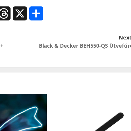
ail
Threads
X
Ossza
meg
Next
0+
Black & Decker BEH550-QS Ütvefúr