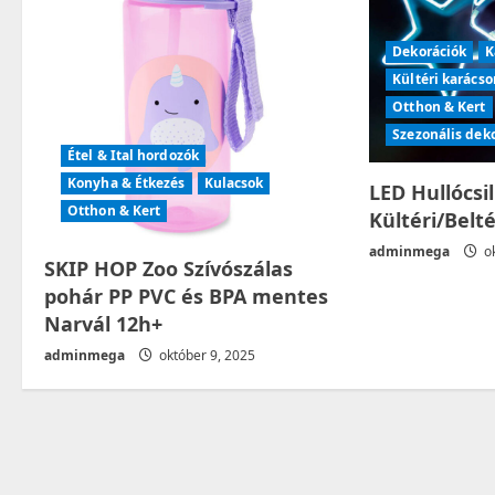
g
Dekorációk
K
a
Kültéri karácso
t
Otthon & Kert
Szezonális dek
i
Étel & Ital hordozók
Konyha & Étkezés
Kulacsok
LED Hullócsi
o
Otthon & Kert
Kültéri/Belt
n
adminmega
ok
SKIP HOP Zoo Szívószálas
pohár PP PVC és BPA mentes
Narvál 12h+
adminmega
október 9, 2025