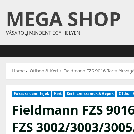
Skip
MEGA SHOP
to
content
VÁSÁROLJ MINDENT EGY HELYEN
Home
Otthon & Kert
Fieldmann FZS 9016 Tartalék vá
Fűkasza damilfejek
Kert
Kerti szerszámok & Gépek
Otthon 
Fieldmann FZS 9016 
FZS 3002/3003/300