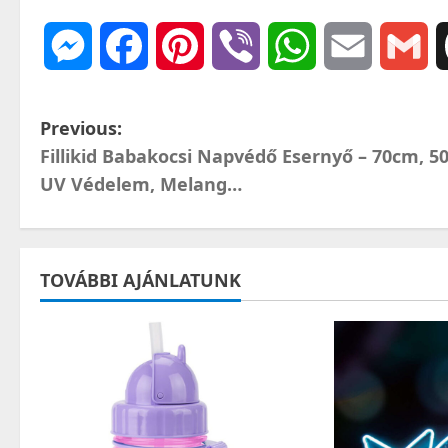
Messenger
Facebook
Pinterest
Viber
WhatsApp
Email
Gm
P
Previous:
Fillikid Babakocsi Napvédő Esernyő – 70cm, 5
o
UV Védelem, Melang…
s
t
TOVÁBBI AJÁNLATUNK
n
a
v
i