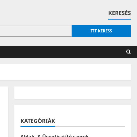
KERESÉS
ITT KERESS
KATEGÓRIÁK
Ablak- & Üvegtisztító szerek