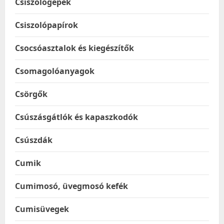
Csiszológépek
Csiszolópapírok
Csocsóasztalok és kiegészítők
Csomagolóanyagok
Csörgők
Csúszásgátlók és kapaszkodók
Csúszdák
Cumik
Cumimosó, üvegmosó kefék
Cumisüvegek