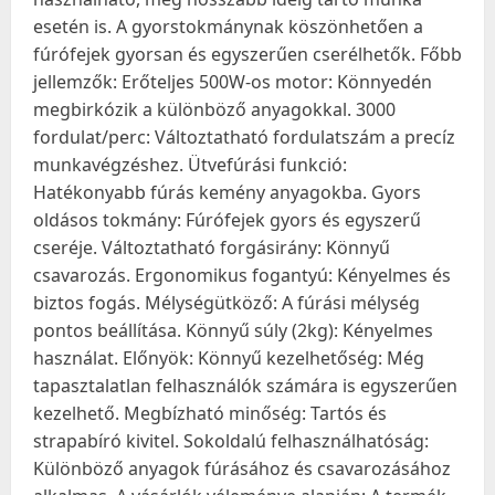
esetén is. A gyorstokmánynak köszönhetően a
fúrófejek gyorsan és egyszerűen cserélhetők. Főbb
jellemzők: Erőteljes 500W-os motor: Könnyedén
megbirkózik a különböző anyagokkal. 3000
fordulat/perc: Változtatható fordulatszám a precíz
munkavégzéshez. Ütvefúrási funkció:
Hatékonyabb fúrás kemény anyagokba. Gyors
oldásos tokmány: Fúrófejek gyors és egyszerű
cseréje. Változtatható forgásirány: Könnyű
csavarozás. Ergonomikus fogantyú: Kényelmes és
biztos fogás. Mélységütköző: A fúrási mélység
pontos beállítása. Könnyű súly (2kg): Kényelmes
használat. Előnyök: Könnyű kezelhetőség: Még
tapasztalatlan felhasználók számára is egyszerűen
kezelhető. Megbízható minőség: Tartós és
strapabíró kivitel. Sokoldalú felhasználhatóság:
Különböző anyagok fúrásához és csavarozásához