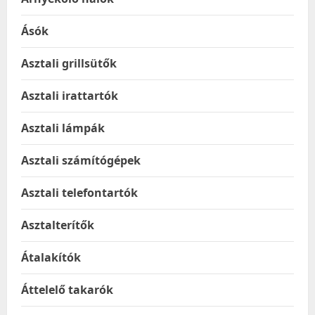
Ásók
Asztali grillsütők
Asztali irattartók
Asztali lámpák
Asztali számítógépek
Asztali telefontartók
Asztalterítők
Átalakítók
Áttelelő takarók