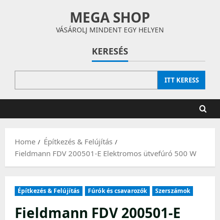
Skip
MEGA SHOP
to
content
VÁSÁROLJ MINDENT EGY HELYEN
KERESÉS
ITT KERESS
Home
Építkezés & Felújítás
Fieldmann FDV 200501-E Elektromos ütvefúró 500 W
Építkezés & Felújítás
Fúrók és csavarozók
Szerszámok
Fieldmann FDV 200501-E