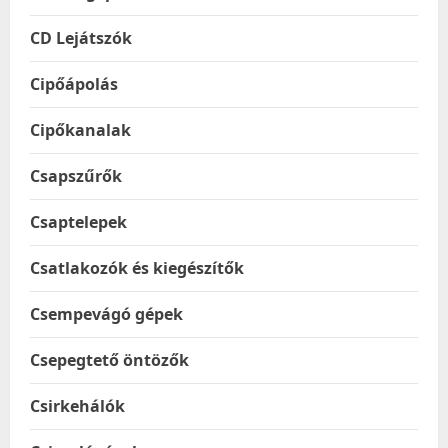
CD Lejátszók
Cipőápolás
Cipőkanalak
Csapszűrők
Csaptelepek
Csatlakozók és kiegészítők
Csempevágó gépek
Csepegtető öntözők
Csirkehálók