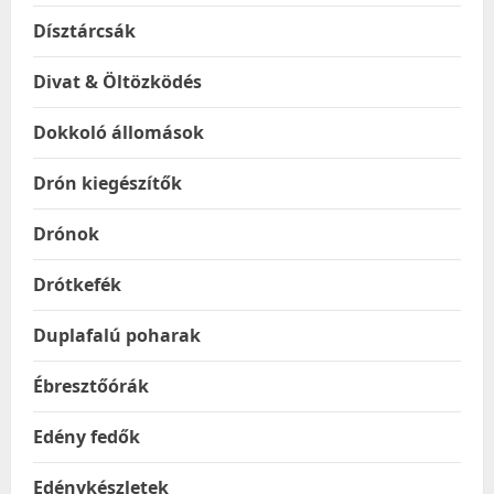
Dísztárcsák
Divat & Öltözködés
Dokkoló állomások
Drón kiegészítők
Drónok
Drótkefék
Duplafalú poharak
Ébresztőórák
Edény fedők
Edénykészletek