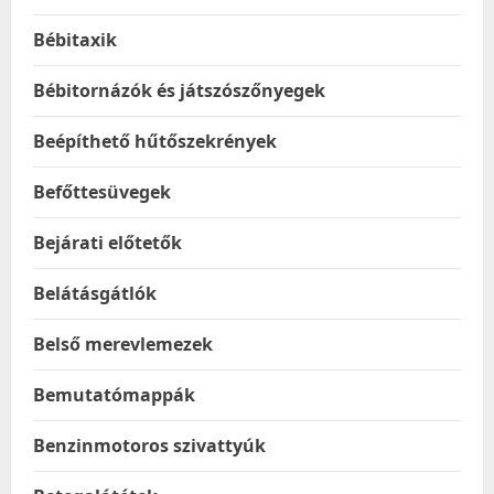
Bébitaxik
Bébitornázók és játszószőnyegek
Beépíthető hűtőszekrények
Befőttesüvegek
Bejárati előtetők
Belátásgátlók
Belső merevlemezek
Bemutatómappák
Benzinmotoros szivattyúk