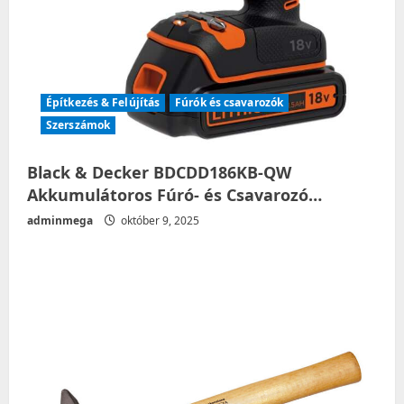
Építkezés & Felújítás
Fúrók és csavarozók
Szerszámok
Black & Decker BDCDD186KB-QW
Akkumulátoros Fúró- és Csavarozó…
adminmega
október 9, 2025