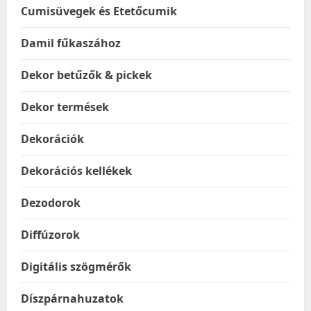
Cumisüvegek és Etetőcumik
Damil fűkaszához
Dekor betűzők & pickek
Dekor termések
Dekorációk
Dekorációs kellékek
Dezodorok
Diffúzorok
Digitális szögmérők
Díszpárnahuzatok