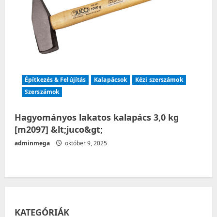
Építkezés & Felújítás
Kalapácsok
Kézi szerszámok
Szerszámok
Hagyományos lakatos kalapács 3,0 kg
[m2097] &lt;juco&gt;
adminmega
október 9, 2025
KATEGÓRIÁK