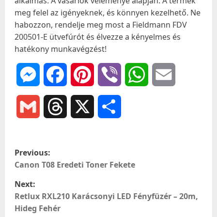
alkalmas. A vásárlók véleménye alapján: A termék
meg felel az igényeknek, és könnyen kezelhető. Ne
habozzon, rendelje meg most a Fieldmann FDV
200501-E ütvefúrót és élvezze a kényelmes és
hatékony munkavégzést!
Messenger
Facebook
Pinterest
Viber
WhatsApp
Email
Gmail
Threads
X
Ossza
meg
P
Previous:
o
Canon T08 Eredeti Toner Fekete
Next:
s
Retlux RXL210 Karácsonyi LED Fényfüzér – 20m,
t
Hideg Fehér