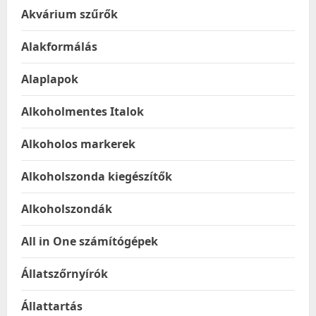
Akvárium szűrők
Alakformálás
Alaplapok
Alkoholmentes Italok
Alkoholos markerek
Alkoholszonda kiegészítők
Alkoholszondák
All in One számítógépek
Állatszőrnyírók
Állattartás