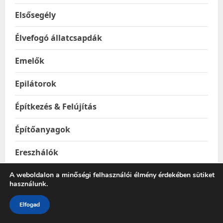
Elsősegély
Élvefogó állatcsapdák
Emelők
Epilátorok
Építkezés & Felújítás
Építőanyagok
Ereszhálók
Esővízgyűjtő tartályok
A weboldalon a minőségi felhasználói élmény érdekében sütiket
használunk.
Esőztetők és locsolók
Elfogad
Étel & Ital hordozók