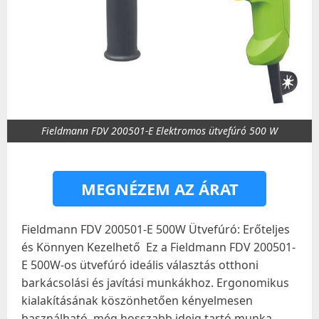
Fieldmann FDV 200501-E Elektromos ütvefúró 500 W
MEGNÉZEM AZ ÁRAT
Fieldmann FDV 200501-E 500W Ütvefúró: Erőteljes
és Könnyen Kezelhető ️ Ez a Fieldmann FDV 200501-
E 500W-os ütvefúró ideális választás otthoni
barkácsolási és javítási munkákhoz. Ergonomikus
kialakításának köszönhetően kényelmesen
használható, még hosszabb ideig tartó munka