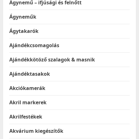
Ágynemű – ifjúsági és felnőtt
Ágyneműk
Ágytakarók
Ajándékcsomagolás
Ajándékkötöző szalagok & masnik
Ajándéktasakok
Akciókamerák
Akril markerek
Akrilfestékek
Akvárium kiegészítők