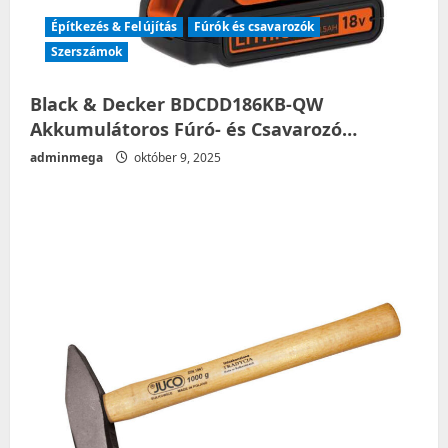
Építkezés & Felújítás
Fúrók és csavarozók
Szerszámok
Black & Decker BDCDD186KB-QW
Akkumulátoros Fúró- és Csavarozó…
adminmega
október 9, 2025