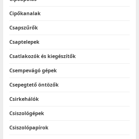
Cipőkanalak
Csapszűrők
Csaptelepek
Csatlakozók és kiegészítők
Csempevágó gépek
Csepegtető öntözők
Csirkehálók
Csiszológépek
Csiszolópapírok