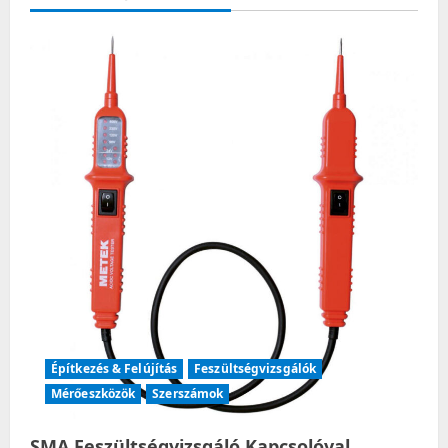
v
i
g
a
t
i
o
n
Építkezés & Felújítás
Feszültségvizsgálók
Mérőeszközök
Szerszámok
SMA Feszültségvizsgáló Kapcsolóval