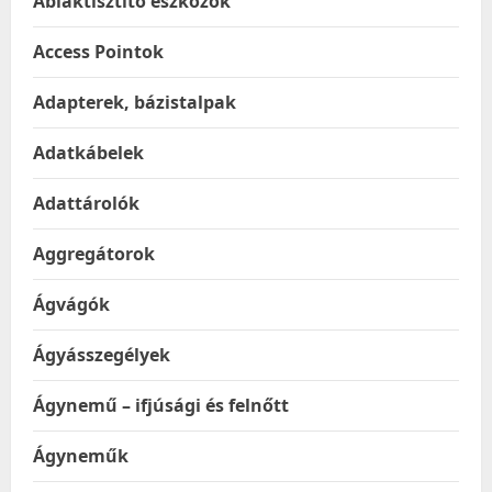
Ablaktisztító eszközök
Access Pointok
Adapterek, bázistalpak
Adatkábelek
Adattárolók
Aggregátorok
Ágvágók
Ágyásszegélyek
Ágynemű – ifjúsági és felnőtt
Ágyneműk