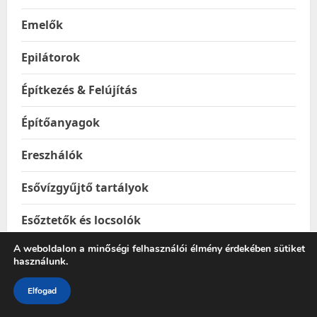
Emelők
Epilátorok
Építkezés & Felújítás
Építőanyagok
Ereszhálók
Esővízgyűjtő tartályok
Esőztetők és locsolók
A weboldalon a minőségi felhasználói élmény érdekében sütiket
Étel & Ital hordozók
használunk.
Étel melegentartók
Elfogad