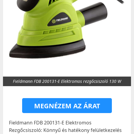
Fieldmann FDB 200131-E Elektromos rezgőcsiszoló 130 W
MEGNÉZEM AZ ÁRAT
Fieldmann FDB 200131-E Elektromos
Rezgőcsiszoló: Könnyű és hatékony felületkezelés