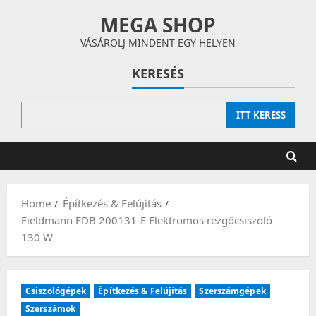
Skip
MEGA SHOP
to
content
VÁSÁROLJ MINDENT EGY HELYEN
KERESÉS
ITT KERESS
Home
Építkezés & Felújítás
Fieldmann FDB 200131-E Elektromos rezgőcsiszoló
130 W
Csiszológépek
Építkezés & Felújítás
Szerszámgépek
Szerszámok