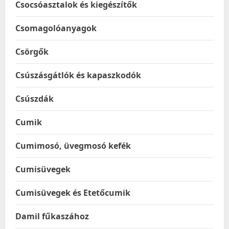
Csocsóasztalok és kiegészítők
Csomagolóanyagok
Csörgők
Csúszásgátlók és kapaszkodók
Csúszdák
Cumik
Cumimosó, üvegmosó kefék
Cumisüvegek
Cumisüvegek és Etetőcumik
Damil fűkaszához