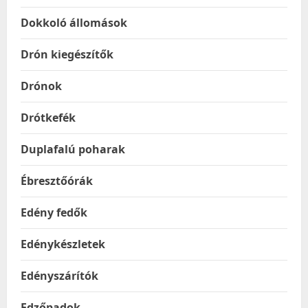
Dokkoló állomások
Drón kiegészítők
Drónok
Drótkefék
Duplafalú poharak
Ébresztőórák
Edény fedők
Edénykészletek
Edényszárítók
Edzőpadok