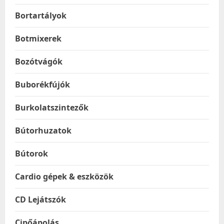
Bortartályok
Botmixerek
Bozótvágók
Buborékfújók
Burkolatszintezők
Bútorhuzatok
Bútorok
Cardio gépek & eszközök
CD Lejátszók
Cipőápolás