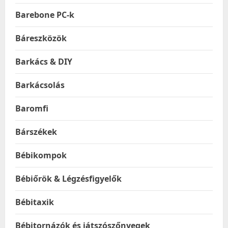
Barebone PC-k
Báreszközök
Barkács & DIY
Barkácsolás
Baromfi
Bárszékek
Bébikompok
Bébiőrök & Légzésfigyelők
Bébitaxik
Bébitornázók és játszószőnyegek