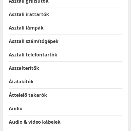
Asztali grillsütők
Asztali irattartók
Asztali lámpák
Asztali számítógépek
Asztali telefontartók
Asztalterítők
Átalakítók
Áttelelő takarók
Audio
Audio & video kábelek