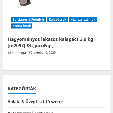
Építkezés & Felújítás
Kalapácsok
Kézi szerszámok
Szerszámok
Hagyományos lakatos kalapács 3,0 kg
[m2097] &lt;juco&gt;
adminmega
október 9, 2025
KATEGÓRIÁK
Ablak- & Üvegtisztító szerek