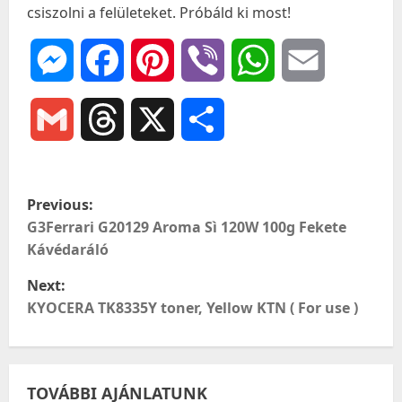
csiszolni a felületeket. Próbáld ki most!
Messenger
Facebook
Pinterest
Viber
WhatsApp
Email
Gmail
Threads
X
Ossza
meg
P
Previous:
o
G3Ferrari G20129 Aroma Sì 120W 100g Fekete
Kávédaráló
s
Next:
t
KYOCERA TK8335Y toner, Yellow KTN ( For use )
n
a
TOVÁBBI AJÁNLATUNK