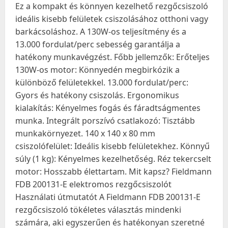
Ez a kompakt és könnyen kezelhető rezgőcsiszoló
ideális kisebb felületek csiszolásához otthoni vagy
barkácsoláshoz. A 130W-os teljesítmény és a
13.000 fordulat/perc sebesség garantálja a
hatékony munkavégzést. Főbb jellemzők: Erőteljes
130W-os motor: Könnyedén megbirkózik a
különböző felületekkel. 13.000 fordulat/perc:
Gyors és hatékony csiszolás. Ergonomikus
kialakítás: Kényelmes fogás és fáradtságmentes
munka. Integrált porszívó csatlakozó: Tisztább
munkakörnyezet. 140 x 140 x 80 mm
csiszolófelület: Ideális kisebb felületekhez. Könnyű
súly (1 kg): Kényelmes kezelhetőség. Réz tekercselt
motor: Hosszabb élettartam. Mit kapsz? Fieldmann
FDB 200131-E elektromos rezgőcsiszolót
Használati útmutatót A Fieldmann FDB 200131-E
rezgőcsiszoló tökéletes választás mindenki
számára, aki egyszerűen és hatékonyan szeretné