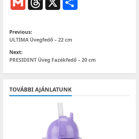
Gmail
Threads
X
Ossza
meg
P
Previous:
o
ULTIMA Üvegfedő – 22 cm
Next:
s
PRESIDENT Üveg Fazékfedő – 20 cm
t
n
TOVÁBBI AJÁNLATUNK
a
v
i
g