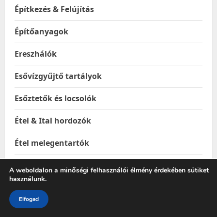
Építkezés & Felújítás
Építőanyagok
Ereszhálók
Esővízgyűjtő tartályok
Esőztetők és locsolók
Étel & Ital hordozók
Étel melegentartók
Étel-és italtárolók
A weboldalon a minőségi felhasználói élmény érdekében sütiket
használunk.
Ételhordók
Elfogad
Ételtakaró búrák