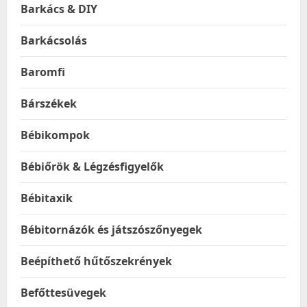
Barkács & DIY
Barkácsolás
Baromfi
Bárszékek
Bébikompok
Bébiőrök & Légzésfigyelők
Bébitaxik
Bébitornázók és játszószőnyegek
Beépíthető hűtőszekrények
Befőttesüvegek