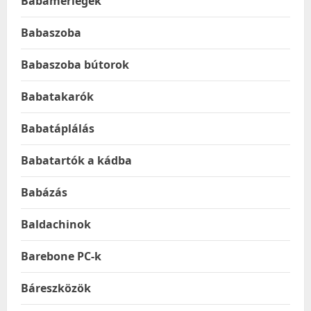
Babamérlegek
Babaszoba
Babaszoba bútorok
Babatakarók
Babatáplálás
Babatartók a kádba
Babázás
Baldachinok
Barebone PC-k
Báreszközök