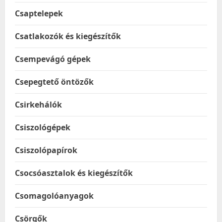
Csaptelepek
Csatlakozók és kiegészítők
Csempevágó gépek
Csepegtető öntözők
Csirkehálók
Csiszológépek
Csiszolópapírok
Csocsóasztalok és kiegészítők
Csomagolóanyagok
Csörgők