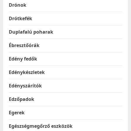
Drónok
Drótkefék
Duplafalú poharak
Ébresztőórák
Edény fedők
Edénykészletek
Edényszárítók
Edzőpadok
Egerek
Egészségmegőrző eszközök