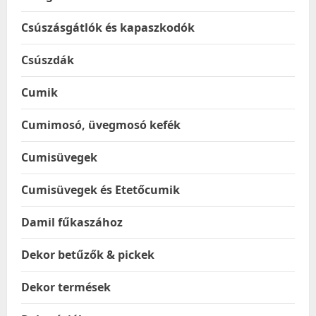
Csúszásgátlók és kapaszkodók
Csúszdák
Cumik
Cumimosó, üvegmosó kefék
Cumisüvegek
Cumisüvegek és Etetőcumik
Damil fűkaszához
Dekor betűzők & pickek
Dekor termések