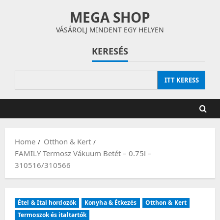
Skip
MEGA SHOP
to
content
VÁSÁROLJ MINDENT EGY HELYEN
KERESÉS
ITT KERESS
Home
Otthon & Kert
FAMILY Termosz Vákuum Betét – 0.75l –
310516/310566
Étel & Ital hordozók
Konyha & Étkezés
Otthon & Kert
Termoszok és italtartók