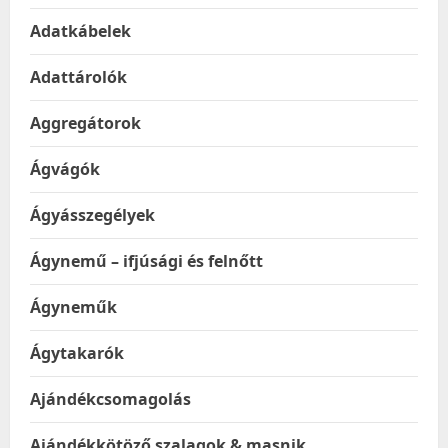
Adatkábelek
Adattárolók
Aggregátorok
Ágvágók
Ágyásszegélyek
Ágynemű – ifjúsági és felnőtt
Ágyneműk
Ágytakarók
Ajándékcsomagolás
Ajándékkötöző szalagok & masnik