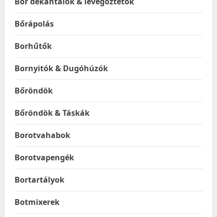
Bor dekantálók & levegőztetők
Bőrápolás
Borhűtők
Bornyitók & Dugóhúzók
Bőröndök
Bőröndök & Táskák
Borotvahabok
Borotvapengék
Bortartályok
Botmixerek