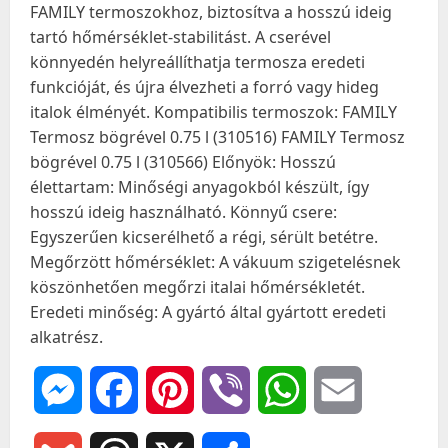
FAMILY termoszokhoz, biztosítva a hosszú ideig
tartó hőmérséklet-stabilitást. A cserével
könnyedén helyreállíthatja termosza eredeti
funkcióját, és újra élvezheti a forró vagy hideg
italok élményét. Kompatibilis termoszok: FAMILY
Termosz bögrével 0.75 l (310516) FAMILY Termosz
bögrével 0.75 l (310566) Előnyök: Hosszú
élettartam: Minőségi anyagokból készült, így
hosszú ideig használható. Könnyű csere:
Egyszerűen kicserélhető a régi, sérült betétre.
Megőrzött hőmérséklet: A vákuum szigetelésnek
köszönhetően megőrzi italai hőmérsékletét.
Eredeti minőség: A gyártó által gyártott eredeti
alkatrész.
Messenger
Facebook
Pinterest
Viber
WhatsApp
Email