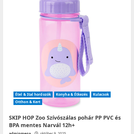
a
t
i
o
n
Étel & Ital hordozók
Konyha & Étkezés
Kulacsok
Otthon & Kert
SKIP HOP Zoo Szívószálas pohár PP PVC és
BPA mentes Narvál 12h+
adminmega
október 9, 2025