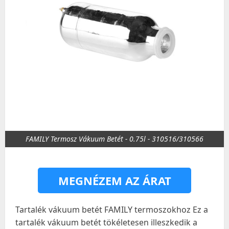
FAMILY Termosz Vákuum Betét - 0.75l - 310516/310566
MEGNÉZEM AZ ÁRAT
Tartalék vákuum betét FAMILY termoszokhoz Ez a
tartalék vákuum betét tökéletesen illeszkedik a