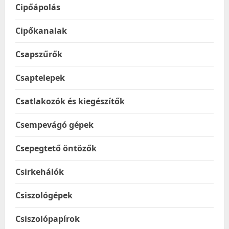
Cipőápolás
Cipőkanalak
Csapszűrők
Csaptelepek
Csatlakozók és kiegészítők
Csempevágó gépek
Csepegtető öntözők
Csirkehálók
Csiszológépek
Csiszolópapírok