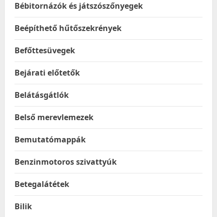
Bébitornázók és játszószőnyegek
Beépíthető hűtőszekrények
Befőttesüvegek
Bejárati előtetők
Belátásgátlók
Belső merevlemezek
Bemutatómappák
Benzinmotoros szivattyúk
Betegalátétek
Bilik