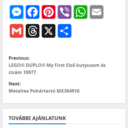
Messenger
Facebook
Pinterest
Viber
WhatsApp
Email
Gmail
Threads
X
Ossza
meg
P
Previous:
o
LEGO® DUPLO® My First Első kutyusom és
cicám 10977
s
Next:
t
Metaltex Pohártartó MX364916
n
a
TOVÁBBI AJÁNLATUNK
v