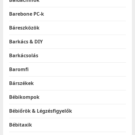
Baldachinok
Barebone PC-k
Báreszközök
Barkács & DIY
Barkácsolás
Baromfi
Bárszékek
Bébikompok
Bébiőrök & Légzésfigyelők
Bébitaxik