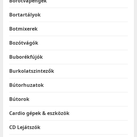
Borotvapengék
Bortartályok
Botmixerek
Bozótvágók
Buborékfújók
Burkolatszintezők
Bútorhuzatok
Bútorok
Cardio gépek & eszközök
CD Lejátszók