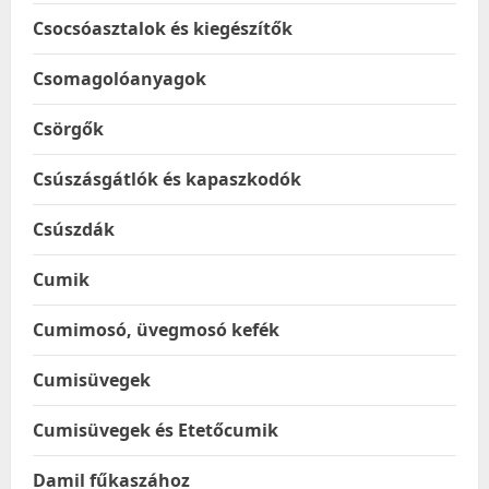
Csocsóasztalok és kiegészítők
Csomagolóanyagok
Csörgők
Csúszásgátlók és kapaszkodók
Csúszdák
Cumik
Cumimosó, üvegmosó kefék
Cumisüvegek
Cumisüvegek és Etetőcumik
Damil fűkaszához