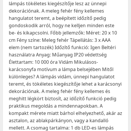
lámpás tökéletes kiegészítője lesz az ünnepi
dekorációnak. A meleg fehér fény kellemes
hangulatot teremt, a beépített időzítő pedig
gondoskodik arról, hogy ne kelljen minden este
be- és kikapcsolni. Főbb jellemzők: Méret: 20 x 10
cm Fény színe: Meleg fehér Tápellátás: 3 x AAA
elem (nem tartozék) Időzítő funkció: Igen Beltéri
használatra Anyag: Műanyag IP20 védettség
Élettartam: 10 000 óra Vidám Mikulásos-
karácsonyfa motívum a lámpa belsejében Mitől
különleges? A lámpás vidám, ünnepi hangulatot
teremt, és tökéletes kiegészítője lehet a karácsonyi
dekorációnak. A meleg fehér fény kellemes és
meghitt légkört biztosít, az időzítő funkció pedig
praktikus megoldás a mindennapokban. A
kompakt mérete miatt bárhol elhelyezhető, akár az
asztalon, az ablakpárkányon, vagy a kandalló
mellett. A csomag tartalma: 1 db LED-es lámpás