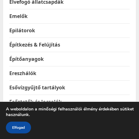
Élvefogó állatcsapdák
Emelők
Epilátorok
Építkezés & Felújítás
Építőanyagok
Ereszhálók
Esővízgyűjtő tartályok
Esőztetők és locsolók
A weboldalon a minőségi felhasználói élmény érdekében sütiket
használunk.
Étel & Ital hordozók
Elfogad
Étel melegentartók