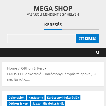
Skip
MEGA SHOP
to
content
VÁSÁROLJ MINDENT EGY HELYEN
KERESÉS
ITT KERESS
Home
Otthon & Kert
EMOS LED dekoráció – karácsonyi lámpás télapóval, 20
cm, 3x AAA,…
Dekorációk
Karácsony
Karácsonyi dekorációk
Otthon & Kert
Szezonális dekorációk