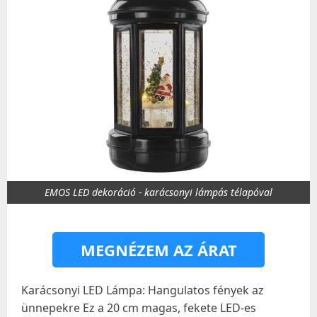
EMOS LED dekoráció - karácsonyi lámpás télapóval
MEGNÉZEM AZ ÁRAT
Karácsonyi LED Lámpa: Hangulatos fények az
ünnepekre Ez a 20 cm magas, fekete LED-es