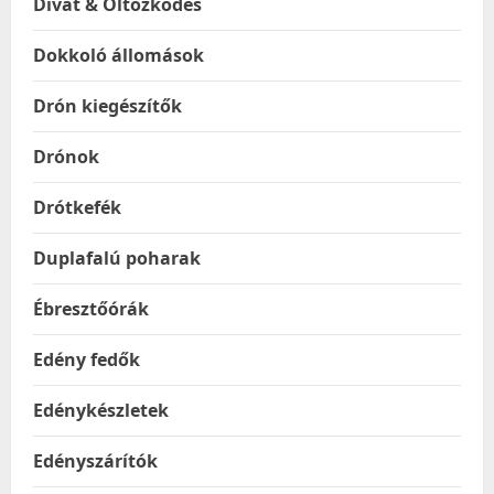
Divat & Öltözködés
Dokkoló állomások
Drón kiegészítők
Drónok
Drótkefék
Duplafalú poharak
Ébresztőórák
Edény fedők
Edénykészletek
Edényszárítók