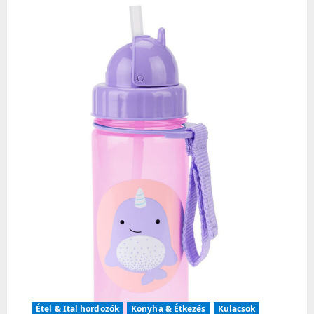
i
g
a
t
i
o
n
Étel & Ital hordozók
Konyha & Étkezés
Kulacsok