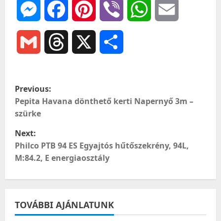
Messenger
Facebook
Pinterest
Viber
WhatsApp
Email
Gmail
Threads
X
Ossza
meg
P
Previous:
o
Pepita Havana dönthető kerti Napernyő 3m –
szürke
s
Next:
t
Philco PTB 94 ES Egyajtós hűtőszekrény, 94L,
M:84.2, E energiaosztály
n
a
TOVÁBBI AJÁNLATUNK
v