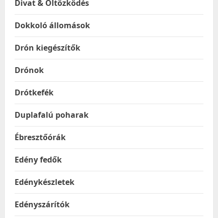
Divat & Öltözködés
Dokkoló állomások
Drón kiegészítők
Drónok
Drótkefék
Duplafalú poharak
Ébresztőórák
Edény fedők
Edénykészletek
Edényszárítók