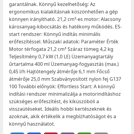
garantálnak. Könnyű kezelhetőség: Az
ergonomikus kialakításnak köszönhetően a gép
könnyen irányítható. 21,2 cm³-es motor: Alacsony
károsanyag-kibocsátás és hatékony működés. ES-
start rendszer: Könnyű indítás minimális
erőfeszítéssel. Műszaki adatok: Paraméter Érték
Motor térfogata 21,2 cm³ Száraz tömeg 4,2 kg
Teljesítmény 0,7 kW (1,0 LE) Üzemanyagtartály
űrtartalma 400 ml Üzemanyag-fogyasztás (max.)
0,45 l/h Hajtótengely átmérője 6,1 mm Főcső
átmérője 25,0 mm Szabványosított nylon fej G137
100 További előnyök: Effortless Start: A könnyű
indítási rendszer minimalizálja a motorindításhoz
szükséges erőfeszítést, és kiküszöböli a
visszaütéseket. Ideális hobbi kertészeknek és
azoknak, akik értékelik a megbízhatóságot és a
könnyű használatot.