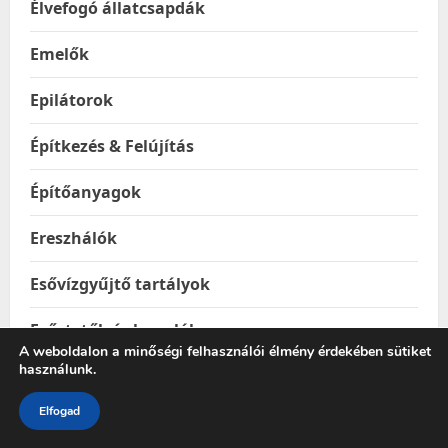
Élvefogó állatcsapdák
Emelők
Epilátorok
Építkezés & Felújítás
Építőanyagok
Ereszhálók
Esővízgyűjtő tartályok
Esőztetők és locsolók
A weboldalon a minőségi felhasználói élmény érdekében sütiket
használunk.
Étel & Ital hordozók
Elfogad
Étel melegentartók