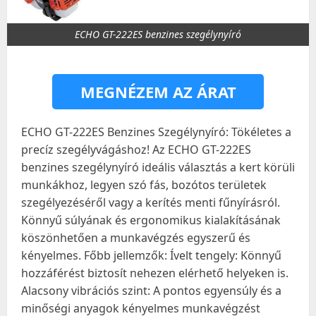
ECHO GT-222ES benzines szegélynyíró
MEGNÉZEM AZ ÁRAT
ECHO GT-222ES Benzines Szegélynyíró: Tökéletes a
precíz szegélyvágáshoz! Az ECHO GT-222ES
benzines szegélynyíró ideális választás a kert körüli
munkákhoz, legyen szó fás, bozótos területek
szegélyezéséről vagy a kerítés menti fűnyírásról.
Könnyű súlyának és ergonomikus kialakításának
köszönhetően a munkavégzés egyszerű és
kényelmes. Főbb jellemzők: Ívelt tengely: Könnyű
hozzáférést biztosít nehezen elérhető helyeken is.
Alacsony vibrációs szint: A pontos egyensúly és a
minőségi anyagok kényelmes munkavégzést