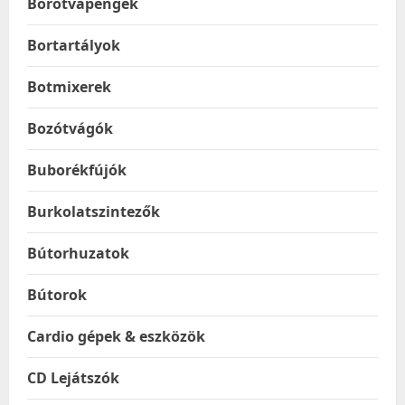
Borotvapengék
Bortartályok
Botmixerek
Bozótvágók
Buborékfújók
Burkolatszintezők
Bútorhuzatok
Bútorok
Cardio gépek & eszközök
CD Lejátszók