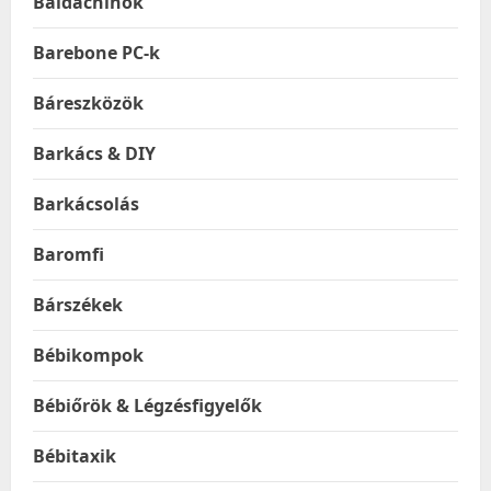
Baldachinok
Barebone PC-k
Báreszközök
Barkács & DIY
Barkácsolás
Baromfi
Bárszékek
Bébikompok
Bébiőrök & Légzésfigyelők
Bébitaxik