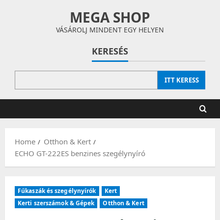
Skip
MEGA SHOP
to
content
VÁSÁROLJ MINDENT EGY HELYEN
KERESÉS
ITT KERESS
Home
Otthon & Kert
ECHO GT-222ES benzines szegélynyíró
Fűkaszák és szegélynyírók
Kert
Kerti szerszámok & Gépek
Otthon & Kert