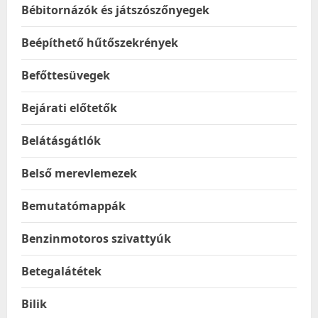
Bébitornázók és játszószőnyegek
Beépíthető hűtőszekrények
Befőttesüvegek
Bejárati előtetők
Belátásgátlók
Belső merevlemezek
Bemutatómappák
Benzinmotoros szivattyúk
Betegalátétek
Bilik