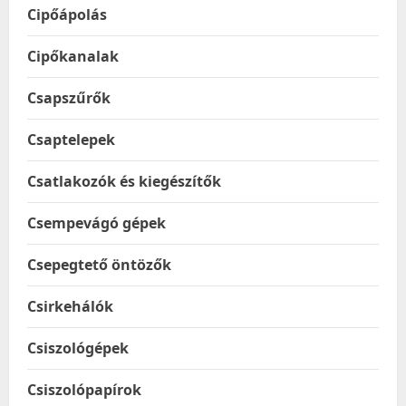
Cipőápolás
Cipőkanalak
Csapszűrők
Csaptelepek
Csatlakozók és kiegészítők
Csempevágó gépek
Csepegtető öntözők
Csirkehálók
Csiszológépek
Csiszolópapírok