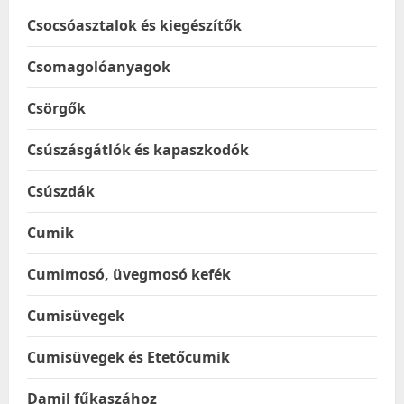
Csocsóasztalok és kiegészítők
Csomagolóanyagok
Csörgők
Csúszásgátlók és kapaszkodók
Csúszdák
Cumik
Cumimosó, üvegmosó kefék
Cumisüvegek
Cumisüvegek és Etetőcumik
Damil fűkaszához