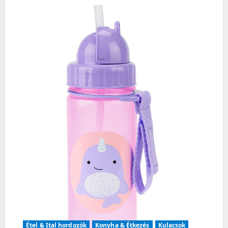
i
g
a
t
i
o
n
Étel & Ital hordozók
Konyha & Étkezés
Kulacsok