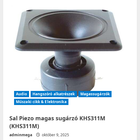
g
a
t
i
o
n
Audio
Hangszóró alkatrészek
Magassugárzók
Műszaki cikk & Elektronika
Sal Piezo magas sugárzó KHS311M
(KHS311M)
adminmega
október 9, 2025