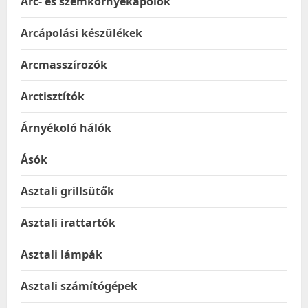
Arc- és szemkörnyékápolók
Arcápolási készülékek
Arcmasszírozók
Arctisztítók
Árnyékoló hálók
Ásók
Asztali grillsütők
Asztali irattartók
Asztali lámpák
Asztali számítógépek