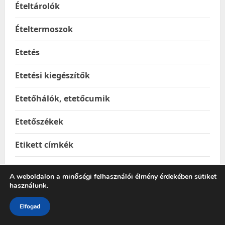
Ételtárolók
Ételtermoszok
Etetés
Etetési kiegészítők
Etetőhálók, etetőcumik
Etetőszékek
Etikett címkék
Etikettnyomtatók és kellékek
A weboldalon a minőségi felhasználói élmény érdekében sütiket
használunk.
Étkészletek
Elfogad
Evéslassító kisállat tálak