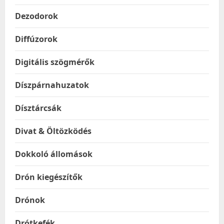
Dezodorok
Diffúzorok
Digitális szögmérők
Díszpárnahuzatok
Dísztárcsák
Divat & Öltözködés
Dokkoló állomások
Drón kiegészítők
Drónok
Drótkefék