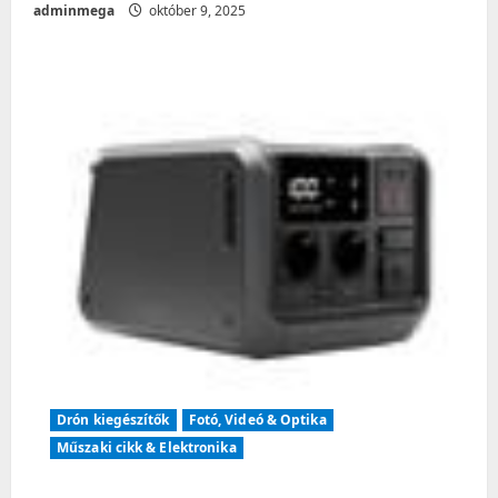
adminmega
október 9, 2025
Drón kiegészítők
Fotó, Videó & Optika
Műszaki cikk & Elektronika