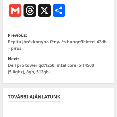
Gmail
Threads
X
Ossza
meg
P
Previous:
o
Pepita Játékkonyha fény- és hangeffekttel 42db
– piros
s
Next:
t
Dell pro tower qct1250, intel core i5-14500
(5.0ghz), 8gb, 512gb…
n
a
TOVÁBBI AJÁNLATUNK
v
i