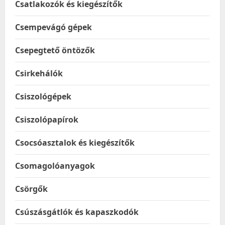
Csatlakozók és kiegészítők
Csempevágó gépek
Csepegtető öntözők
Csirkehálók
Csiszológépek
Csiszolópapírok
Csocsóasztalok és kiegészítők
Csomagolóanyagok
Csörgők
Csúszásgátlók és kapaszkodók