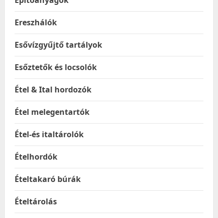
Építőanyagok
Ereszhálók
Esővízgyűjtő tartályok
Esőztetők és locsolók
Étel & Ital hordozók
Étel melegentartók
Étel-és italtárolók
Ételhordók
Ételtakaró búrák
Ételtárolás