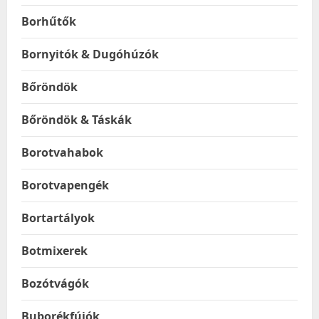
Borhűtők
Bornyitók & Dugóhúzók
Bőröndök
Bőröndök & Táskák
Borotvahabok
Borotvapengék
Bortartályok
Botmixerek
Bozótvágók
Buborékfújók