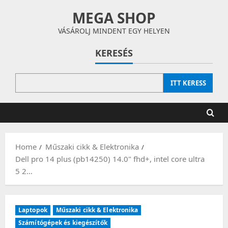
Skip
MEGA SHOP
to
content
VÁSÁROLJ MINDENT EGY HELYEN
KERESÉS
ITT KERESS
Home
Műszaki cikk & Elektronika
Dell pro 14 plus (pb14250) 14.0" fhd+, intel core ultra
5 2…
Laptopok
Műszaki cikk & Elektronika
Számítógépek és kiegészítők