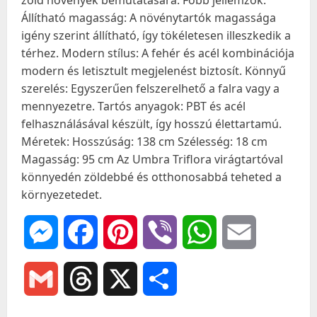
zöld növények bemutatására. Főbb jellemzők:
Állítható magasság: A növénytartók magassága
igény szerint állítható, így tökéletesen illeszkedik a
térhez. Modern stílus: A fehér és acél kombinációja
modern és letisztult megjelenést biztosít. Könnyű
szerelés: Egyszerűen felszerelhető a falra vagy a
mennyezetre. Tartós anyagok: PBT és acél
felhasználásával készült, így hosszú élettartamú.
Méretek: Hosszúság: 138 cm Szélesség: 18 cm
Magasság: 95 cm Az Umbra Triflora virágtartóval
könnyedén zöldebbé és otthonosabbá teheted a
környezetedet.
Messenger
Facebook
Pinterest
Viber
WhatsApp
Email
Gmail
Threads
X
Ossza
meg