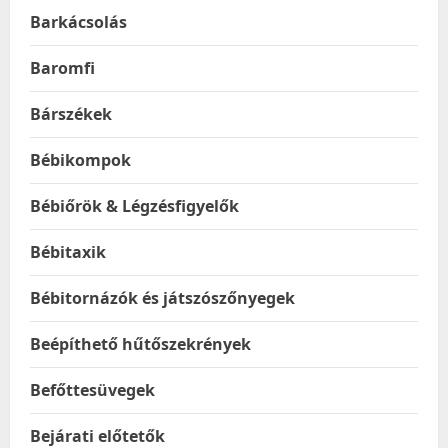
Barkácsolás
Baromfi
Bárszékek
Bébikompok
Bébiőrök & Légzésfigyelők
Bébitaxik
Bébitornázók és játszószőnyegek
Beépíthető hűtőszekrények
Befőttesüvegek
Bejárati előtetők