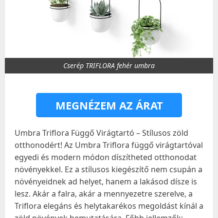
Cserép TRIFLORA fehér umbra
MEGNÉZEM AZ ÁRAT
Umbra Triflora Függő Virágtartó – Stílusos zöld
otthonodért! Az Umbra Triflora függő virágtartóval
egyedi és modern módon díszítheted otthonodat
növényekkel. Ez a stílusos kiegészítő nem csupán a
növényeidnek ad helyet, hanem a lakásod dísze is
lesz. Akár a falra, akár a mennyezetre szerelve, a
Triflora elegáns és helytakarékos megoldást kínál a