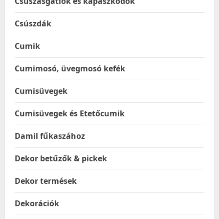
Csúszásgátlók és kapaszkodók
Csúszdák
Cumik
Cumimosó, üvegmosó kefék
Cumisüvegek
Cumisüvegek és Etetőcumik
Damil fűkaszához
Dekor betűzők & pickek
Dekor termések
Dekorációk