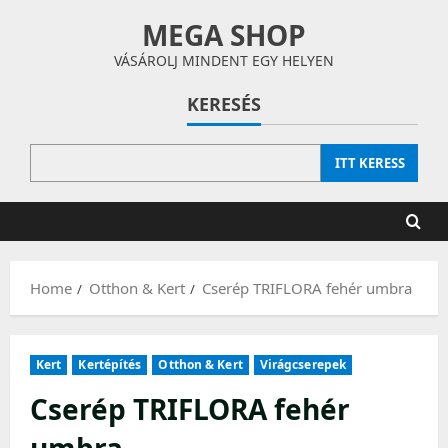
Skip
MEGA SHOP
to
content
VÁSÁROLJ MINDENT EGY HELYEN
KERESÉS
ITT KERESS
Home
Otthon & Kert
Cserép TRIFLORA fehér umbra
Kert
Kertépítés
Otthon & Kert
Virágcserepek
Cserép TRIFLORA fehér