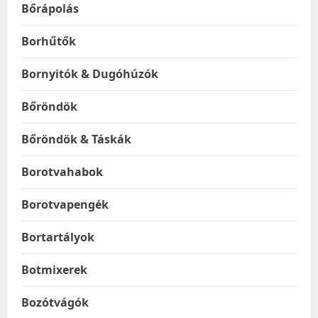
Bőrápolás
Borhűtők
Bornyitók & Dugóhúzók
Bőröndök
Bőröndök & Táskák
Borotvahabok
Borotvapengék
Bortartályok
Botmixerek
Bozótvágók