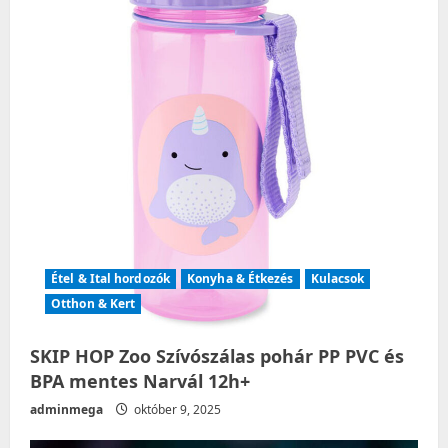
t
i
o
n
Étel & Ital hordozók
Konyha & Étkezés
Kulacsok
Otthon & Kert
SKIP HOP Zoo Szívószálas pohár PP PVC és
BPA mentes Narvál 12h+
adminmega
október 9, 2025