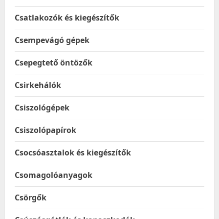
Csatlakozók és kiegészítők
Csempevágó gépek
Csepegtető öntözők
Csirkehálók
Csiszológépek
Csiszolópapírok
Csocsóasztalok és kiegészítők
Csomagolóanyagok
Csörgők