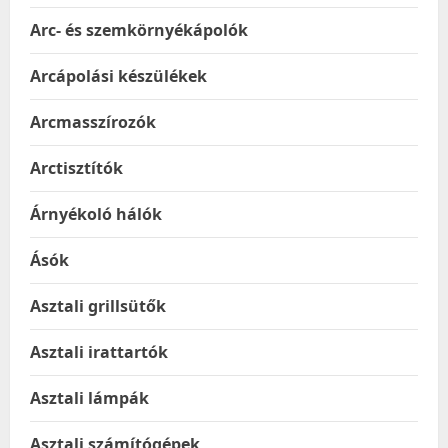
Arc- és szemkörnyékápolók
Arcápolási készülékek
Arcmasszírozók
Arctisztítók
Árnyékoló hálók
Ásók
Asztali grillsütők
Asztali irattartók
Asztali lámpák
Asztali számítógépek