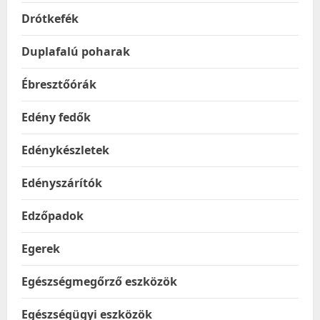
Drótkefék
Duplafalú poharak
Ébresztőórák
Edény fedők
Edénykészletek
Edényszárítók
Edzőpadok
Egerek
Egészségmegőrző eszközök
Egészségügyi eszközök