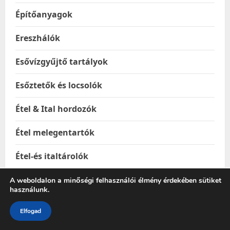
Építőanyagok
Ereszhálók
Esővízgyűjtő tartályok
Esőztetők és locsolók
Étel & Ital hordozók
Étel melegentartók
Étel-és italtárolók
Ételhordók
A weboldalon a minőségi felhasználói élmény érdekében sütiket
használunk.
Ételtakaró búrák
Elfogad
Ételtárolás