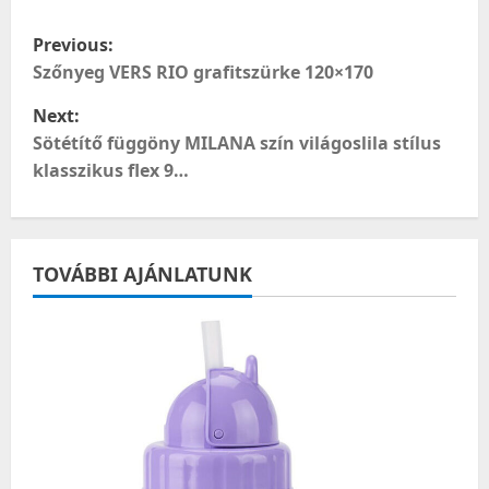
P
Previous:
o
Szőnyeg VERS RIO grafitszürke 120×170
Next:
s
Sötétítő függöny MILANA szín világoslila stílus
t
klasszikus flex 9…
n
a
TOVÁBBI AJÁNLATUNK
v
i
g
a