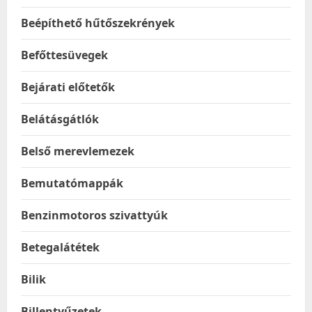
Beépíthető hűtőszekrények
Befőttesüvegek
Bejárati előtetők
Belátásgátlók
Belső merevlemezek
Bemutatómappák
Benzinmotoros szivattyúk
Betegalátétek
Bilik
Billentyűzetek