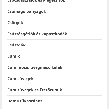
Csocsóasztalok és kiegészítők
Csomagolóanyagok
Csörgők
Csúszásgátlók és kapaszkodók
Csúszdák
Cumik
Cumimosó, üvegmosó kefék
Cumisüvegek
Cumisüvegek és Etetőcumik
Damil fűkaszához