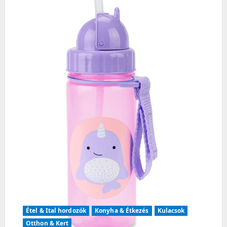
i
g
a
t
i
o
n
Étel & Ital hordozók
Konyha & Étkezés
Kulacsok
Otthon & Kert