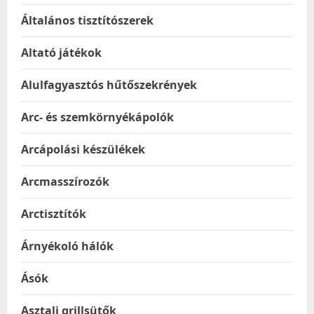
Általános tisztítószerek
Altató játékok
Alulfagyasztós hűtőszekrények
Arc- és szemkörnyékápolók
Arcápolási készülékek
Arcmasszírozók
Arctisztítók
Árnyékoló hálók
Ásók
Asztali grillsütők