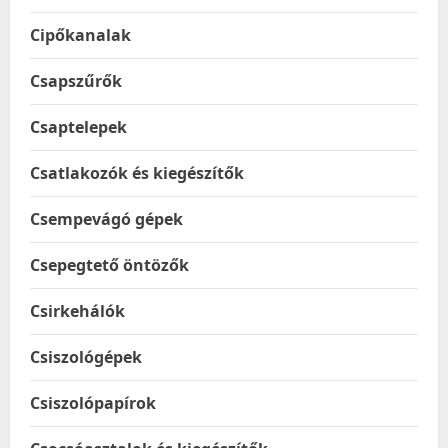
Cipőkanalak
Csapszűrők
Csaptelepek
Csatlakozók és kiegészítők
Csempevágó gépek
Csepegtető öntözők
Csirkehálók
Csiszológépek
Csiszolópapírok