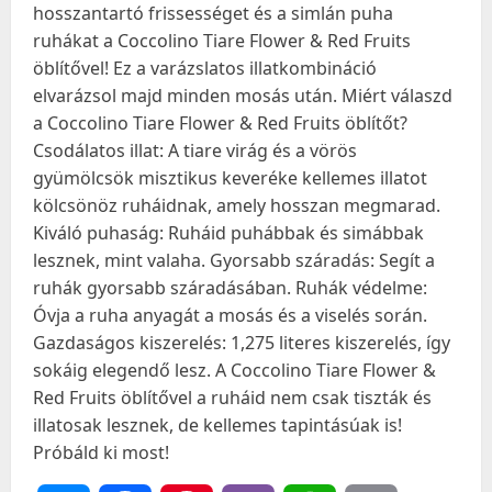
hosszantartó frissességet és a simlán puha
ruhákat a Coccolino Tiare Flower & Red Fruits
öblítővel! Ez a varázslatos illatkombináció
elvarázsol majd minden mosás után. Miért válaszd
a Coccolino Tiare Flower & Red Fruits öblítőt?
Csodálatos illat: A tiare virág és a vörös
gyümölcsök misztikus keveréke kellemes illatot
kölcsönöz ruháidnak, amely hosszan megmarad.
Kiváló puhaság: Ruháid puhábbak és simábbak
lesznek, mint valaha. Gyorsabb száradás: Segít a
ruhák gyorsabb száradásában. Ruhák védelme:
Óvja a ruha anyagát a mosás és a viselés során.
Gazdaságos kiszerelés: 1,275 literes kiszerelés, így
sokáig elegendő lesz. A Coccolino Tiare Flower &
Red Fruits öblítővel a ruháid nem csak tiszták és
illatosak lesznek, de kellemes tapintásúak is!
Próbáld ki most!