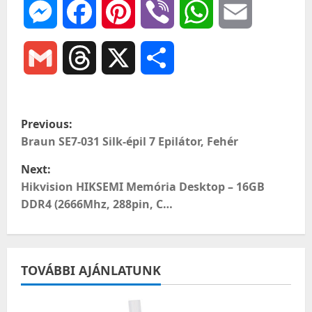
Messenger
Facebook
Pinterest
Viber
WhatsApp
Email
Gmail
Threads
X
Ossza
meg
P
Previous:
o
Braun SE7-031 Silk-épil 7 Epilátor, Fehér
Next:
s
Hikvision HIKSEMI Memória Desktop – 16GB
t
DDR4 (2666Mhz, 288pin, C…
n
a
TOVÁBBI AJÁNLATUNK
v