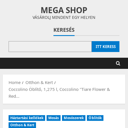
Skip
MEGA SHOP
to
content
VÁSÁROLJ MINDENT EGY HELYEN
KERESÉS
ITT KERESS
Home
Otthon & Kert
Coccolino Öblítő, 1,275 l, Coccolino "Tiare Flower &
Red…
Háztartási kellékek
Mosás
Mosószerek
Öblítők
Otthon & Kert