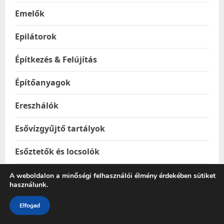
Emelők
Epilátorok
Építkezés & Felújítás
Építőanyagok
Ereszhálók
Esővízgyűjtő tartályok
Esőztetők és locsolók
Étel & Ital hordozók
A weboldalon a minőségi felhasználói élmény érdekében sütiket
használunk.
Étel melegentartók
Elfogad
Étel-és italtárolók