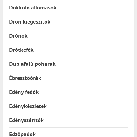
Dokkoló állomások
Drón kiegészítők
Drónok
Drótkefék
Duplafalú poharak
Ébresztőórák
Edény fedők
Edénykészletek
Edényszárítók
Edzőpadok