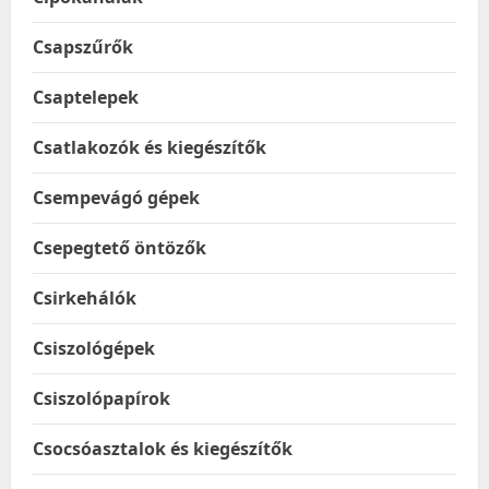
Csapszűrők
Csaptelepek
Csatlakozók és kiegészítők
Csempevágó gépek
Csepegtető öntözők
Csirkehálók
Csiszológépek
Csiszolópapírok
Csocsóasztalok és kiegészítők