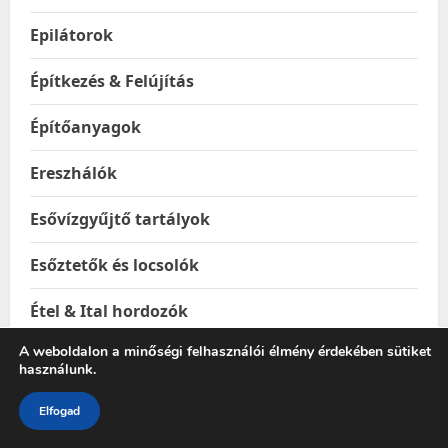
Epilátorok
Építkezés & Felújítás
Építőanyagok
Ereszhálók
Esővízgyűjtő tartályok
Esőztetők és locsolók
Étel & Ital hordozók
A weboldalon a minőségi felhasználói élmény érdekében sütiket
Étel melegentartók
használunk.
Étel-és italtárolók
Elfogad