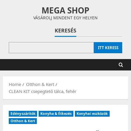
Skip
MEGA SHOP
to
content
VÁSÁROLJ MINDENT EGY HELYEN
KERESÉS
ITT KERESS
Home
Otthon & Kert
CLEAN KIT csepegtető tálca, fehér
Edényszárítók
Konyha & Étkezés
Konyhai eszközök
Otthon & Kert