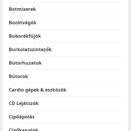
Botmixerek
Bozótvágók
Buborékfújók
Burkolatszintezők
Bútorhuzatok
Bútorok
Cardio gépek & eszközök
CD Lejátszók
Cipőápolás
Cipőkanalak