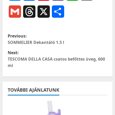
Gmail
Threads
X
Ossza
meg
P
Previous:
o
SOMMELIER Dekantáló 1.5 l
Next:
s
TESCOMA DELLA CASA csatos befőttes üveg, 600
t
ml
n
a
TOVÁBBI AJÁNLATUNK
v
i