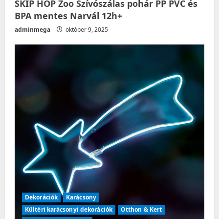
SKIP HOP Zoo Szívószálas pohár PP PVC és
BPA mentes Narvál 12h+
adminmega
október 9, 2025
Dekorációk
Karácsony
Kültéri karácsonyi dekorációk
Otthon & Kert