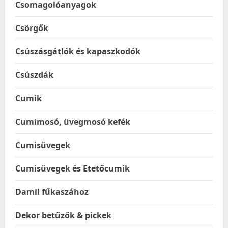
Csomagolóanyagok
Csörgők
Csúszásgátlók és kapaszkodók
Csúszdák
Cumik
Cumimosó, üvegmosó kefék
Cumisüvegek
Cumisüvegek és Etetőcumik
Damil fűkaszához
Dekor betűzők & pickek