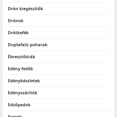
Drón kiegészítők
Drónok
Drótkefék
Duplafalú poharak
Ébresztőórák
Edény fedők
Edénykészletek
Edényszárítók
Edzőpadok
Egerek