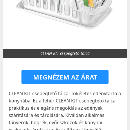
CLEAN KIT csepegtető tálca
MEGNÉZEM AZ ÁRAT
CLEAN KIT csepegtető tálca: Tökéletes edénytartó a
konyhába
Ez a fehér CLEAN KIT csepegtető tálca
praktikus és elegáns megoldás az edények
szárítására és tárolására. Kiválóan alkalmas
tányérok, bögrék, evőeszközök és konyhai
eszközök tárolására. Akár 30 cm átmérőjű