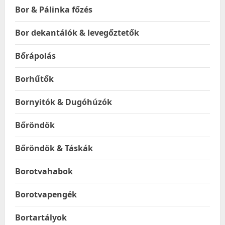
Bor & Pálinka főzés
Bor dekantálók & levegőztetők
Bőrápolás
Borhűtők
Bornyitók & Dugóhúzók
Bőröndök
Bőröndök & Táskák
Borotvahabok
Borotvapengék
Bortartályok