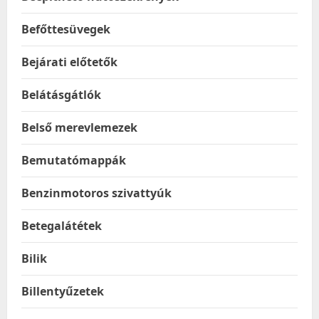
Befőttesüvegek
Bejárati előtetők
Belátásgátlók
Belső merevlemezek
Bemutatómappák
Benzinmotoros szivattyúk
Betegalátétek
Bilik
Billentyűzetek