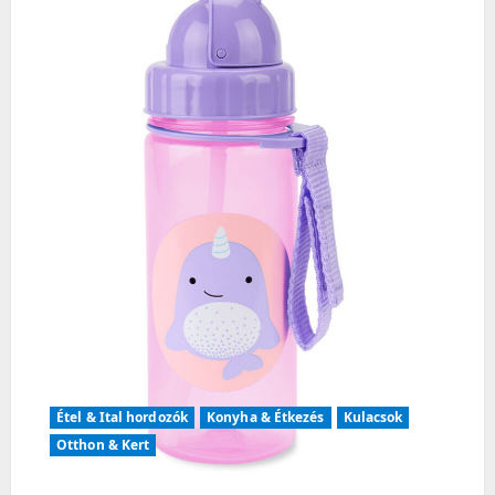
g
a
t
i
o
n
Étel & Ital hordozók
Konyha & Étkezés
Kulacsok
Otthon & Kert