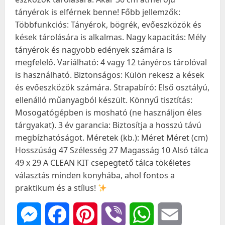
tányérok is elférnek benne! Főbb jellemzők:
Többfunkciós: Tányérok, bögrék, evőeszközök és
kések tárolására is alkalmas. Nagy kapacitás: Mély
tányérok és nagyobb edények számára is
megfelelő. Variálható: 4 vagy 12 tányéros tárolóval
is használható. Biztonságos: Külön rekesz a kések
és evőeszközök számára. Strapabíró: Első osztályú,
ellenálló műanyagból készült. Könnyű tisztítás:
Mosogatógépben is mosható (ne használjon éles
tárgyakat). 3 év garancia: Biztosítja a hosszú távú
megbízhatóságot. Méretek (kb.): Méret Méret (cm)
Hosszúság 47 Szélesség 27 Magasság 10 Alsó tálca
49 x 29 A CLEAN KIT csepegtető tálca tökéletes
választás minden konyhába, ahol fontos a
praktikum és a stílus!
Messenger
Facebook
Pinterest
Viber
WhatsApp
Email