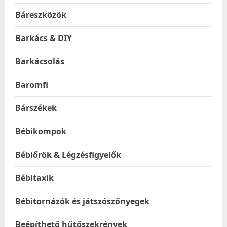
Báreszközök
Barkács & DIY
Barkácsolás
Baromfi
Bárszékek
Bébikompok
Bébiőrök & Légzésfigyelők
Bébitaxik
Bébitornázók és játszószőnyegek
Beépíthető hűtőszekrények