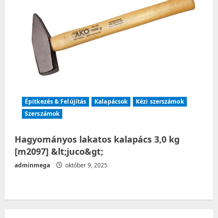
Építkezés & Felújítás
Kalapácsok
Kézi szerszámok
Szerszámok
Hagyományos lakatos kalapács 3,0 kg
[m2097] &lt;juco&gt;
adminmega
október 9, 2025