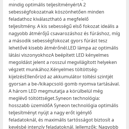
mindig optimális teljesítményértA 2
sebességfokozatnak köszönhetően minden
feladathoz kiválasztható a megfelelő
teljesítmény. A kis sebességű első fokozat ideális a
nagyobb átmérőjű csavarozáshoz és fúráshoz, míg
a második sebességfokozat gyors fúrást tesz
lehetővé kisebb átmérőnél.LED lámpa az optimális
látási viszonyokhozA beépített LED kényelmes
megoldást jelent a rosszul megvilágított helyeken
végzett munkához.Kényelmes töltöttség-
kijelzésEllenőrizd az akkumulátor töltési szintjét
gyorsan a be-/kikapcsoló gomb nyomva tartásával.
A három LED megmutatja a körülbelül még
meglévő töltöttséget.Syneon technológia:
hosszabb üzemidőA Syneon technológia optimális
teljesítményt nyújt a nagy erőt igénylő
feladatoknál, és maximális tartósságot biztosít a
kevésbé intenzív feladatoknál. Jellemzők: Nagyobb