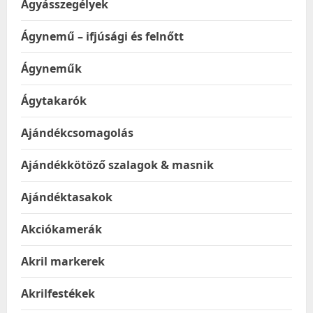
Ágyásszegélyek
Ágynemű – ifjúsági és felnőtt
Ágyneműk
Ágytakarók
Ajándékcsomagolás
Ajándékkötöző szalagok & masnik
Ajándéktasakok
Akciókamerák
Akril markerek
Akrilfestékek