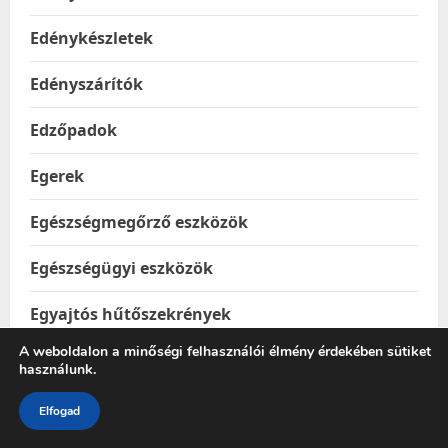
Edénykészletek
Edényszárítók
Edzőpadok
Egerek
Egészségmegőrző eszközök
Egészségügyi eszközök
Egyajtós hűtőszekrények
A weboldalon a minőségi felhasználói élmény érdekében sütiket
Éjjeli fények, projektorok
használunk.
Ékszerkészítő játékok
Elfogad