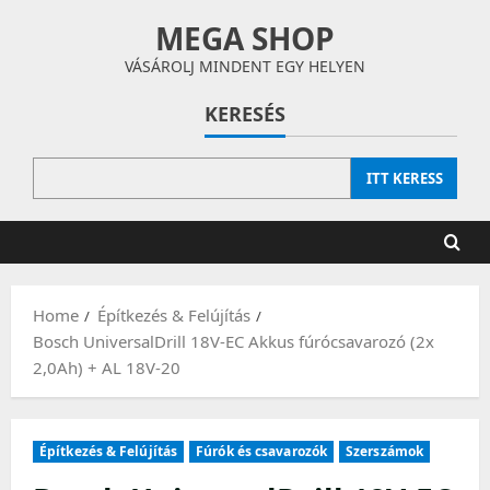
Skip
MEGA SHOP
to
content
VÁSÁROLJ MINDENT EGY HELYEN
KERESÉS
ITT KERESS
Home
Építkezés & Felújítás
Bosch UniversalDrill 18V-EC Akkus fúrócsavarozó (2x
2,0Ah) + AL 18V-20
Építkezés & Felújítás
Fúrók és csavarozók
Szerszámok