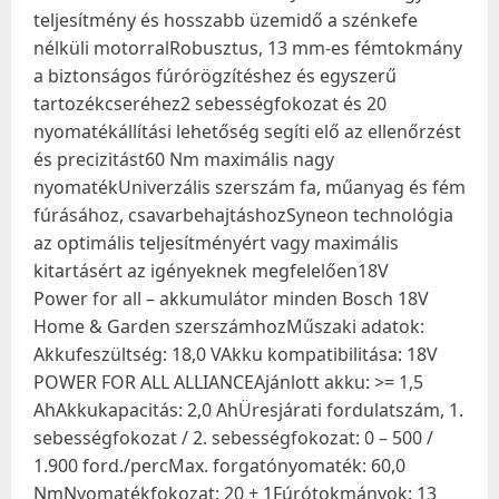
teljesítmény és hosszabb üzemidő a szénkefe
nélküli motorralRobusztus, 13 mm-es fémtokmány
a biztonságos fúrórögzítéshez és egyszerű
tartozékcseréhez2 sebességfokozat és 20
nyomatékállítási lehetőség segíti elő az ellenőrzést
és precizitást60 Nm maximális nagy
nyomatékUniverzális szerszám fa, műanyag és fém
fúrásához, csavarbehajtáshozSyneon technológia
az optimális teljesítményért vagy maximális
kitartásért az igényeknek megfelelően18V
Power for all – akkumulátor minden Bosch 18V
Home & Garden szerszámhozMűszaki adatok:
Akkufeszültség: 18,0 VAkku kompatibilitása: 18V
POWER FOR ALL ALLIANCEAjánlott akku: >= 1,5
AhAkkukapacitás: 2,0 AhÜresjárati fordulatszám, 1.
sebességfokozat / 2. sebességfokozat: 0 – 500 /
1.900 ford./percMax. forgatónyomaték: 60,0
NmNyomatékfokozat: 20 + 1Fúrótokmányok: 13