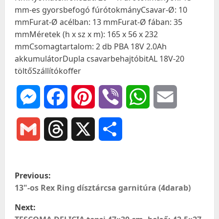
mm-es gyorsbefogó fúrótokmányCsavar-Ø: 10
mmFurat-Ø acélban: 13 mmFurat-Ø fában: 35
mmMéretek (h x sz x m): 165 x 56 x 232
mmCsomagtartalom: 2 db PBA 18V 2.0Ah
akkumulátorDupla csavarbehajtóbitAL 18V-20
töltőSzállítókoffer
Messenger
Facebook
Pinterest
Viber
WhatsApp
Email
Gmail
Threads
X
Ossza
meg
P
Previous:
o
13"-os Rex Ring dísztárcsa garnitúra (4darab)
Next:
s