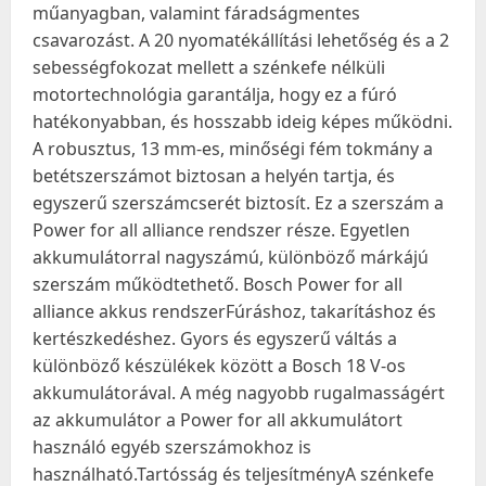
műanyagban, valamint fáradságmentes
csavarozást. A 20 nyomatékállítási lehetőség és a 2
sebességfokozat mellett a szénkefe nélküli
motortechnológia garantálja, hogy ez a fúró
hatékonyabban, és hosszabb ideig képes működni.
A robusztus, 13 mm-es, minőségi fém tokmány a
betétszerszámot biztosan a helyén tartja, és
egyszerű szerszámcserét biztosít. Ez a szerszám a
Power for all alliance rendszer része. Egyetlen
akkumulátorral nagyszámú, különböző márkájú
szerszám működtethető. Bosch Power for all
alliance akkus rendszerFúráshoz, takarításhoz és
kertészkedéshez. Gyors és egyszerű váltás a
különböző készülékek között a Bosch 18 V-os
akkumulátorával. A még nagyobb rugalmasságért
az akkumulátor a Power for all akkumulátort
használó egyéb szerszámokhoz is
használható.Tartósság és teljesítményA szénkefe