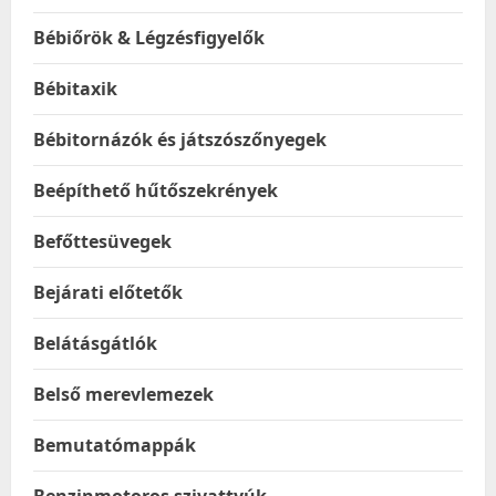
Bébiőrök & Légzésfigyelők
Bébitaxik
Bébitornázók és játszószőnyegek
Beépíthető hűtőszekrények
Befőttesüvegek
Bejárati előtetők
Belátásgátlók
Belső merevlemezek
Bemutatómappák
Benzinmotoros szivattyúk