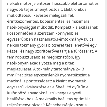
nélküli motor jelentősen hosszabb élettartamot és
nagyobb teljesítményt biztosít. Elektronikus
működtetésű, kevésbé melegszik fel,
érintkezőmentes, kopásmentes, és maximális
hatékonysággal működik. Kompakt kialakításának
köszönhetően a szerszám könnyebb és
egyszerűbben használható.FémtokmányA kulcs
nélküli tokmány gyors bitcserét tesz lehetővé egy
kézzel, és nagy szorítóerővel tartja a fúrószárat. A
fém robusztusabb és megbízhatóbb, így
hatékonyan akadályozza meg a bitek
meglazulását. A tokmány tartománya 2–13
mm.Precizitás egyszerűen20 nyomatékszint a
maximális pontosságért: a kívánt nyomaték
egyszerű kiválasztása az előbeállító gyűrűn a
különböző anyagoknál szükséges egyedi
beállításokhoz. A maximális beállítás optimális
teljesítményt biztosít.Két sebességfokozat a