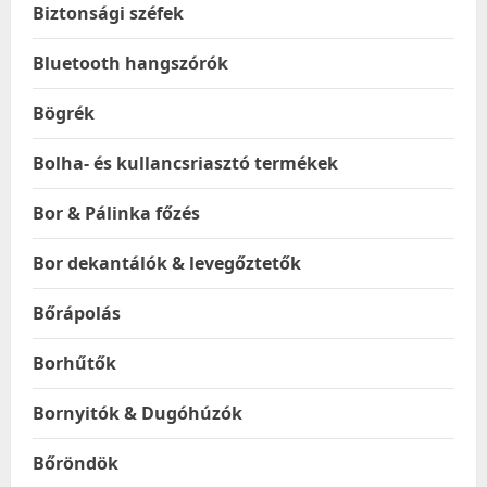
Biztonsági széfek
Bluetooth hangszórók
Bögrék
Bolha- és kullancsriasztó termékek
Bor & Pálinka főzés
Bor dekantálók & levegőztetők
Bőrápolás
Borhűtők
Bornyitók & Dugóhúzók
Bőröndök