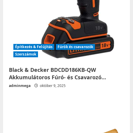
Építkezés & Felújítás
Fúrók és csavarozók
Szerszámok
Black & Decker BDCDD186KB-QW
Akkumulátoros Fúró- és Csavarozó…
adminmega
október 9, 2025