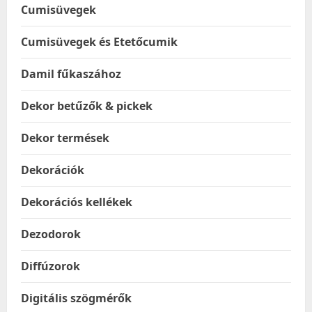
Cumisüvegek
Cumisüvegek és Etetőcumik
Damil fűkaszához
Dekor betűzők & pickek
Dekor termések
Dekorációk
Dekorációs kellékek
Dezodorok
Diffúzorok
Digitális szögmérők