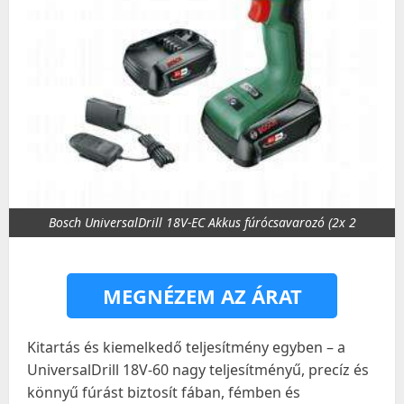
Bosch UniversalDrill 18V-EC Akkus fúrócsavarozó (2x 2
MEGNÉZEM AZ ÁRAT
Kitartás és kiemelkedő teljesítmény egyben – a
UniversalDrill 18V-60 nagy teljesítményű, precíz és
könnyű fúrást biztosít fában, fémben és