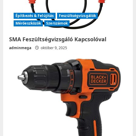
n
Építkezés & Felújítás
Feszültségvizsgálók
Mérőeszközök
Szerszámok
SMA Feszültségvizsgáló Kapcsolóval
adminmega
október 9, 2025