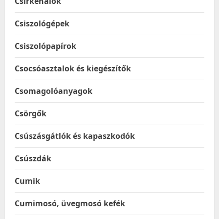
Csirkehálók
Csiszológépek
Csiszolópapírok
Csocsóasztalok és kiegészítők
Csomagolóanyagok
Csörgők
Csúszásgátlók és kapaszkodók
Csúszdák
Cumik
Cumimosó, üvegmosó kefék