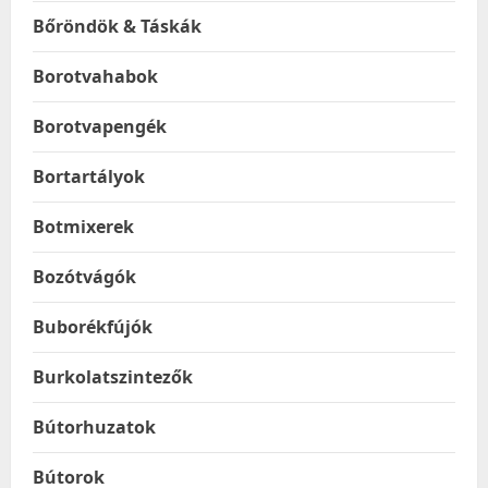
Bőröndök & Táskák
Borotvahabok
Borotvapengék
Bortartályok
Botmixerek
Bozótvágók
Buborékfújók
Burkolatszintezők
Bútorhuzatok
Bútorok