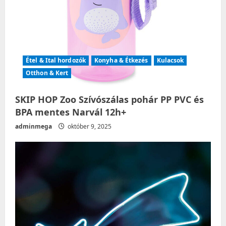
Étel & Ital hordozók
Konyha & Étkezés
Kulacsok
Otthon & Kert
SKIP HOP Zoo Szívószálas pohár PP PVC és
BPA mentes Narvál 12h+
adminmega
október 9, 2025