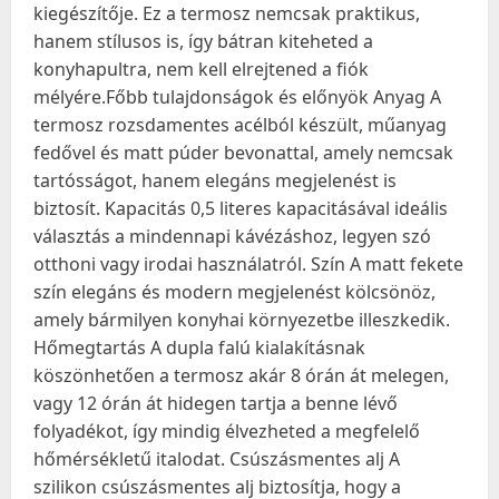
kiegészítője. Ez a termosz nemcsak praktikus,
hanem stílusos is, így bátran kiteheted a
konyhapultra, nem kell elrejtened a fiók
mélyére.Főbb tulajdonságok és előnyök Anyag A
termosz rozsdamentes acélból készült, műanyag
fedővel és matt púder bevonattal, amely nemcsak
tartósságot, hanem elegáns megjelenést is
biztosít. Kapacitás 0,5 literes kapacitásával ideális
választás a mindennapi kávézáshoz, legyen szó
otthoni vagy irodai használatról. Szín A matt fekete
szín elegáns és modern megjelenést kölcsönöz,
amely bármilyen konyhai környezetbe illeszkedik.
Hőmegtartás A dupla falú kialakításnak
köszönhetően a termosz akár 8 órán át melegen,
vagy 12 órán át hidegen tartja a benne lévő
folyadékot, így mindig élvezheted a megfelelő
hőmérsékletű italodat. Csúszásmentes alj A
szilikon csúszásmentes alj biztosítja, hogy a