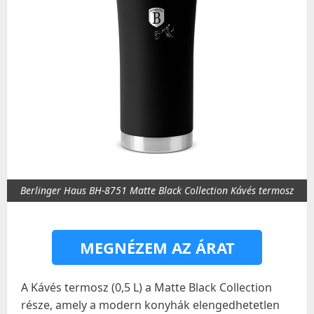
Berlinger Haus BH-8751 Matte Black Collection Kávés termosz
MEGNÉZEM AZ ÁRAT
A Kávés termosz (0,5 L) a Matte Black Collection
része, amely a modern konyhák elengedhetetlen