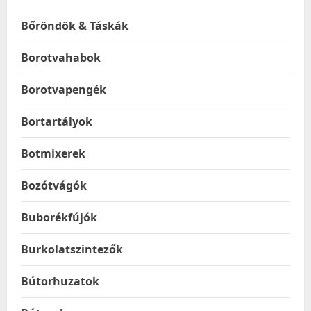
Bőröndök & Táskák
Borotvahabok
Borotvapengék
Bortartályok
Botmixerek
Bozótvágók
Buborékfújók
Burkolatszintezők
Bútorhuzatok