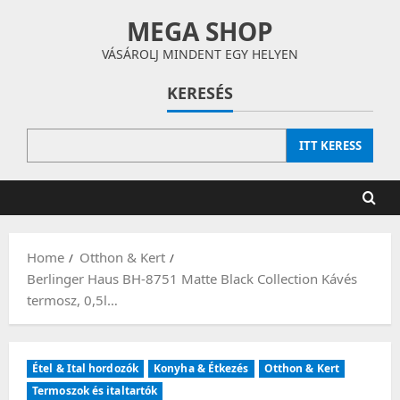
Skip
MEGA SHOP
to
content
VÁSÁROLJ MINDENT EGY HELYEN
KERESÉS
ITT KERESS
Home
Otthon & Kert
Berlinger Haus BH-8751 Matte Black Collection Kávés
termosz, 0,5l…
Étel & Ital hordozók
Konyha & Étkezés
Otthon & Kert
Termoszok és italtartók