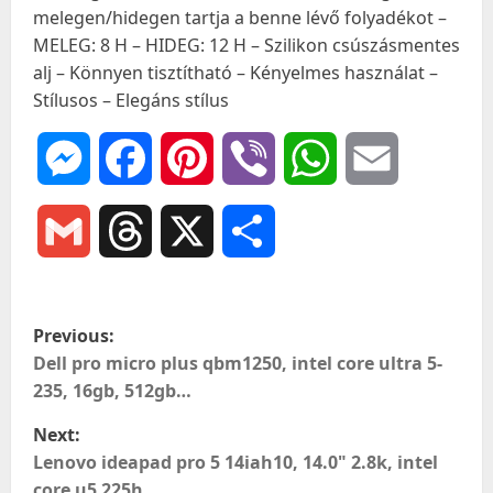
melegen/hidegen tartja a benne lévő folyadékot –
MELEG: 8 H – HIDEG: 12 H – Szilikon csúszásmentes
alj – Könnyen tisztítható – Kényelmes használat –
Stílusos – Elegáns stílus
Messenger
Facebook
Pinterest
Viber
WhatsApp
Email
Gmail
Threads
X
Ossza
meg
P
Previous:
o
Dell pro micro plus qbm1250, intel core ultra 5-
235, 16gb, 512gb…
s
Next:
t
Lenovo ideapad pro 5 14iah10, 14.0" 2.8k, intel
core u5 225h…