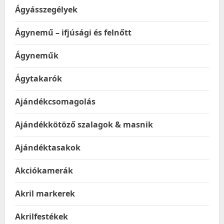
Ágyásszegélyek
Ágynemű – ifjúsági és felnőtt
Ágyneműk
Ágytakarók
Ajándékcsomagolás
Ajándékkötöző szalagok & masnik
Ajándéktasakok
Akciókamerák
Akril markerek
Akrilfestékek