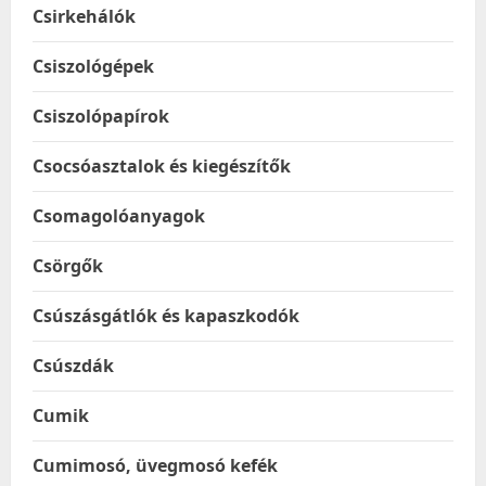
Csirkehálók
Csiszológépek
Csiszolópapírok
Csocsóasztalok és kiegészítők
Csomagolóanyagok
Csörgők
Csúszásgátlók és kapaszkodók
Csúszdák
Cumik
Cumimosó, üvegmosó kefék