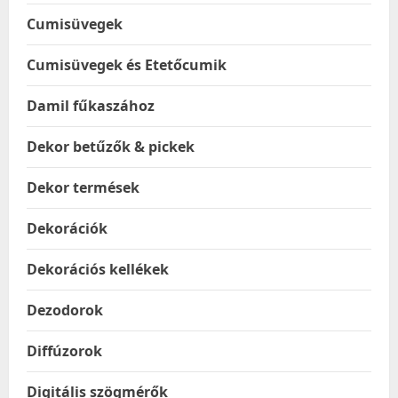
Cumisüvegek
Cumisüvegek és Etetőcumik
Damil fűkaszához
Dekor betűzők & pickek
Dekor termések
Dekorációk
Dekorációs kellékek
Dezodorok
Diffúzorok
Digitális szögmérők