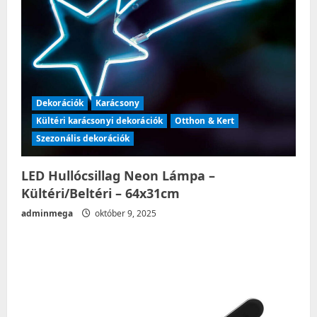
Dekorációk
Karácsony
Kültéri karácsonyi dekorációk
Otthon & Kert
Szezonális dekorációk
LED Hullócsillag Neon Lámpa –
Kültéri/Beltéri – 64x31cm
adminmega
október 9, 2025