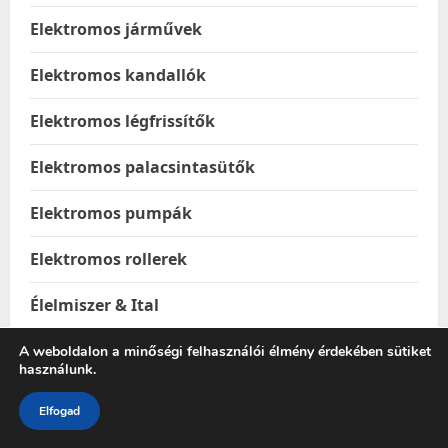
Elektromos járművek
Elektromos kandallók
Elektromos légfrissítők
Elektromos palacsintasütők
Elektromos pumpák
Elektromos rollerek
Élelmiszer & Ital
Élelmiszerek
A weboldalon a minőségi felhasználói élmény érdekében sütiket
használunk.
Elemek
Elfogad
Elemek & akkumulátorok