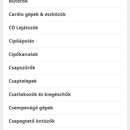
Bútorok
Cardio gépek & eszközök
CD Lejátszók
Cipőápolás
Cipőkanalak
Csapszűrők
Csaptelepek
Csatlakozók és kiegészítők
Csempevágó gépek
Csepegtető öntözők