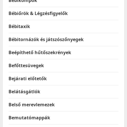
Bébikompok
Bébiőrök & Légzésfigyelők
Bébitaxik
Bébitornázók és játszószőnyegek
Beépíthető hűtőszekrények
Befőttesüvegek
Bejárati előtetők
Belátásgátlók
Belső merevlemezek
Bemutatómappák