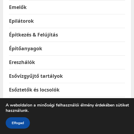
Emelők
Epilátorok
Építkezés & Felújítás
Építőanyagok
Ereszhálók
Esővízgyűjtő tartályok
Esőztetők és locsolók
Étel & Ital hordozók
A weboldalon a minőségi felhasználói élmény érdekében sütiket
használunk.
Étel melegentartók
Elfogad
Étel-és italtárolók