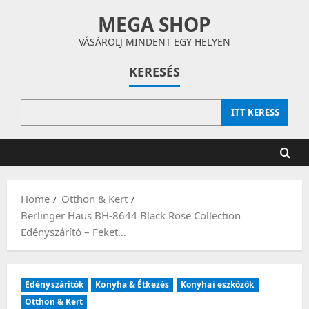
Skip
MEGA SHOP
to
content
VÁSÁROLJ MINDENT EGY HELYEN
KERESÉS
ITT KERESS
Home
Otthon & Kert
Berlinger Haus BH-8644 Black Rose Collection
Edényszárító – Feket…
Edényszárítók
Konyha & Étkezés
Konyhai eszközök
Otthon & Kert