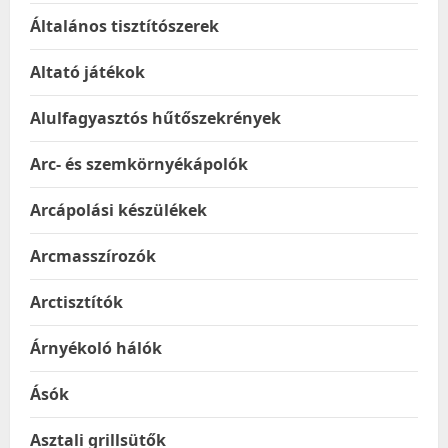
Általános tisztítószerek
Altató játékok
Alulfagyasztós hűtőszekrények
Arc- és szemkörnyékápolók
Arcápolási készülékek
Arcmasszírozók
Arctisztítók
Árnyékoló hálók
Ásók
Asztali grillsütők