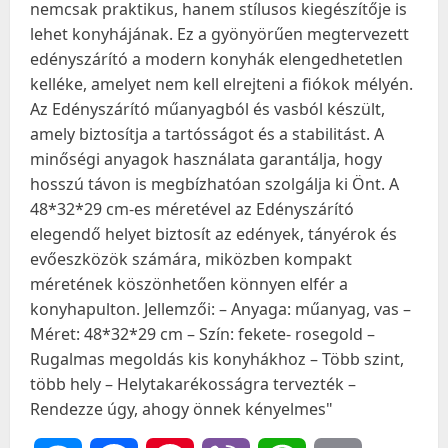
nemcsak praktikus, hanem stílusos kiegészítője is
lehet konyhájának. Ez a gyönyörűen megtervezett
edényszárító a modern konyhák elengedhetetlen
kelléke, amelyet nem kell elrejteni a fiókok mélyén.
Az Edényszárító műanyagból és vasból készült,
amely biztosítja a tartósságot és a stabilitást. A
minőségi anyagok használata garantálja, hogy
hosszú távon is megbízhatóan szolgálja ki Önt. A
48*32*29 cm-es méretével az Edényszárító
elegendő helyet biztosít az edények, tányérok és
evőeszközök számára, miközben kompakt
méretének köszönhetően könnyen elfér a
konyhapulton. Jellemzői: – Anyaga: műanyag, vas –
Méret: 48*32*29 cm – Szín: fekete- rosegold –
Rugalmas megoldás kis konyhákhoz – Több szint,
több hely – Helytakarékosságra tervezték –
Rendezze úgy, ahogy önnek kényelmes"