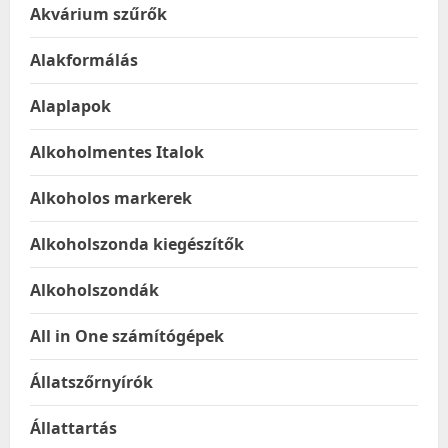
Akvárium szűrők
Alakformálás
Alaplapok
Alkoholmentes Italok
Alkoholos markerek
Alkoholszonda kiegészítők
Alkoholszondák
All in One számítógépek
Állatszőrnyírók
Állattartás