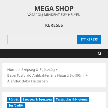
Skip
MEGA SHOP
to
content
VÁSÁROLJ MINDENT EGY HELYEN
KERESÉS
ITT KERESS
Home
Szépség & Egészség
Baba Tusfürdő Antibakteriális Hatású 3x400ml +
Ajándék Baba Hajturbán
Fürdés
Szépség & Egészség
Testápolás & Higiénia
Tusfürdők