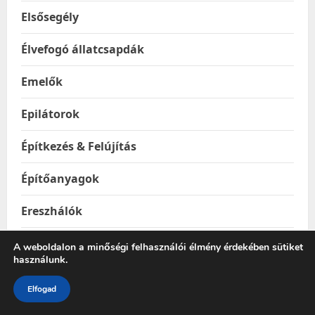
Elsősegély
Élvefogó állatcsapdák
Emelők
Epilátorok
Építkezés & Felújítás
Építőanyagok
Ereszhálók
Esővízgyűjtő tartályok
A weboldalon a minőségi felhasználói élmény érdekében sütiket
használunk.
Esőztetők és locsolók
Elfogad
Étel & Ital hordozók