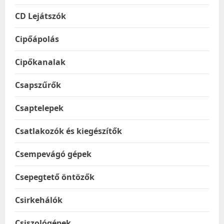
CD Lejátszók
Cipőápolás
Cipőkanalak
Csapszűrők
Csaptelepek
Csatlakozók és kiegészítők
Csempevágó gépek
Csepegtető öntözők
Csirkehálók
Csiszológépek