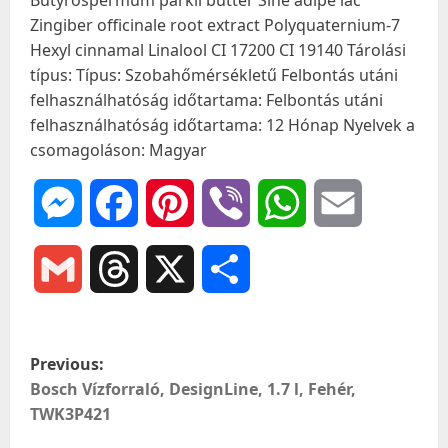
Butyrospermum parkii butter Sine adipe lac
Zingiber officinale root extract Polyquaternium-7
Hexyl cinnamal Linalool CI 17200 CI 19140 Tárolási
típus: Típus: Szobahőmérsékletű Felbontás utáni
felhasználhatóság időtartama: Felbontás utáni
felhasználhatóság időtartama: 12 Hónap Nyelvek a
csomagoláson: Magyar
Messenger
Facebook
Pinterest
Viber
WhatsApp
Email
Gmail
Threads
X
Ossza
meg
P
Previous:
o
Bosch Vízforraló, DesignLine, 1.7 l, Fehér,
TWK3P421
s