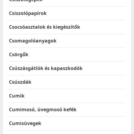
Csiszolópapírok
Csocsóasztalok és kiegészítők
Csomagolóanyagok
Csörgők
Csúszásgátlók és kapaszkodók
Csúszdák
Cumik
Cumimosó, üvegmosó kefék
Cumisüvegek