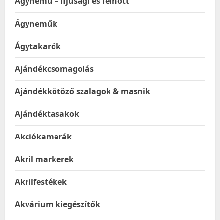
Ágynemű – ifjúsági és felnőtt
Ágyneműk
Ágytakarók
Ajándékcsomagolás
Ajándékkötöző szalagok & masnik
Ajándéktasakok
Akciókamerák
Akril markerek
Akrilfestékek
Akvárium kiegészítők