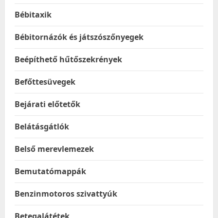
Bébitaxik
Bébitornázók és játszószőnyegek
Beépíthető hűtőszekrények
Befőttesüvegek
Bejárati előtetők
Belátásgátlók
Belső merevlemezek
Bemutatómappák
Benzinmotoros szivattyúk
Betegalátétek