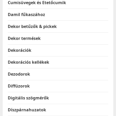
Cumisüvegek és Etetőcumik
Damil fűkaszához
Dekor betűzők & pickek
Dekor termések
Dekorációk
Dekorációs kellékek
Dezodorok
Diffúzorok
Digitális szögmérők
Díszpárnahuzatok