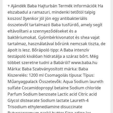
+ Ajándék Baba Hajturbán Termék információk Ha
elszabadul a ramazuri, mindenki tetőtöl talpig
koszos! Ilyenkor jól jön egy antibakteriális
összetevőt tartalmazó Baba tusfürdő, amely segít
eltávolítani a szennyeződéseket és a
baktériumokat. Gyömbérkivonatot és shea vajat
tartalmaz, használatával bőrünk nemcsak tiszta, de
ápolt is lesz. Bőrápoló tipp: A Baba intenzív
testápoló kiválóan hidratálja a száraz bőrt. Még
többet szeretne tudni a Babáról? www.baba.hu
Márka: Baba Szabványosított márka: Baba
Kiszerelés: 1200 ml Csomagolás típusa: Típus:
Műanyagpalack Összetevők: Aqua Sodium laureth
sulfate Cocamidopropyl betaine Sodium chloride
Parfum Sodium benzoate Lactic acid Citric acid
Glycol distearate Sodium lactate Laureth-4
Trisodium ethylenediamine disuccinate