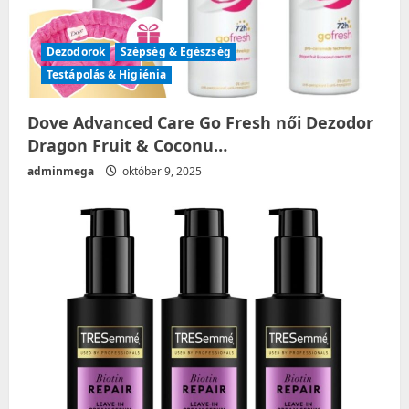
n
Dezodorok
Szépség & Egészség
Testápolás & Higiénia
Dove Advanced Care Go Fresh női Dezodor
Dragon Fruit & Coconu…
adminmega
október 9, 2025