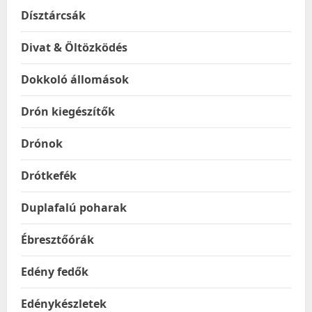
Dísztárcsák
Divat & Öltözködés
Dokkoló állomások
Drón kiegészítők
Drónok
Drótkefék
Duplafalú poharak
Ébresztőórák
Edény fedők
Edénykészletek