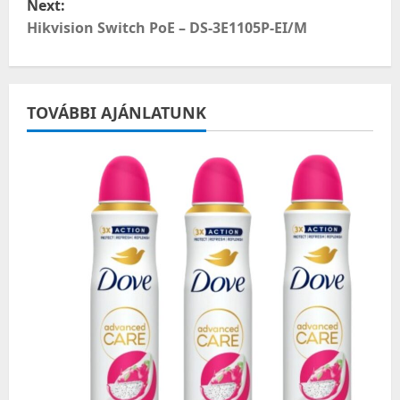
Next:
t
Hikvision Switch PoE – DS-3E1105P-EI/M
n
a
TOVÁBBI AJÁNLATUNK
v
i
g
a
t
i
o