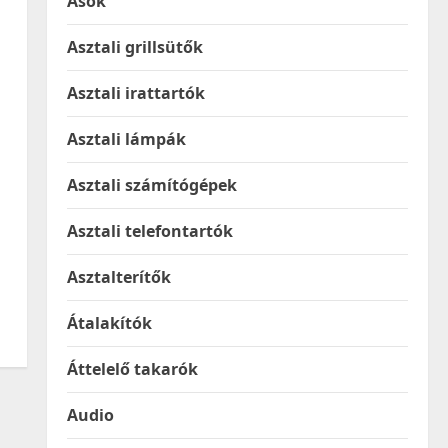
Ásók
Asztali grillsütők
Asztali irattartók
Asztali lámpák
Asztali számítógépek
Asztali telefontartók
Asztalterítők
Átalakítók
Áttelelő takarók
Audio