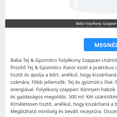
Baba Folyékony Szappan 
MEGNÉZ
Baba Tej & Gyümölcs Folyékony Szappan Utántöltő
frissítő Tej & Gyümölcs illatot ezzel a praktik
tisztít és ápolja a bőrt, anélkül, hogy kiszáríta
számára. Főbb jellemzők: Tej és gyümölcs illat: F
energiával. Folyékony szappan: Könnyen habzik 
és gazdaságos megoldás. 500 ml: Két utántölt
Kíméletesen tisztít, anélkül, hogy kiszárítaná a
Megbízható minőség és bevált receptúra. Össze