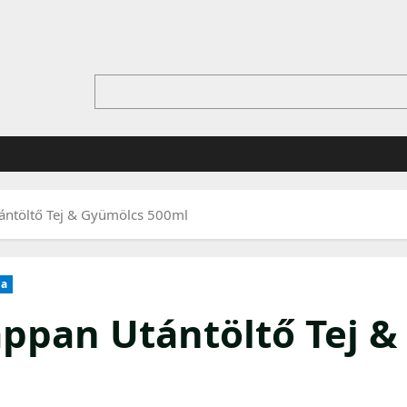
ántöltő Tej & Gyümölcs 500ml
ia
ppan Utántöltő Tej &