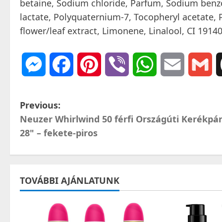
betaine, Sodium chloride, Parfum, Sodium benzoa
lactate, Polyquaternium-7, Tocopheryl acetate, 
flower/leaf extract, Limonene, Linalool, CI 191
Messenger
Facebook
Pinterest
Viber
WhatsApp
Email
Gm
P
Previous:
Neuzer Whirlwind 50 férfi Országúti Kerékpá
o
28" – fekete-piros
s
t
TOVÁBBI AJÁNLATUNK
n
a