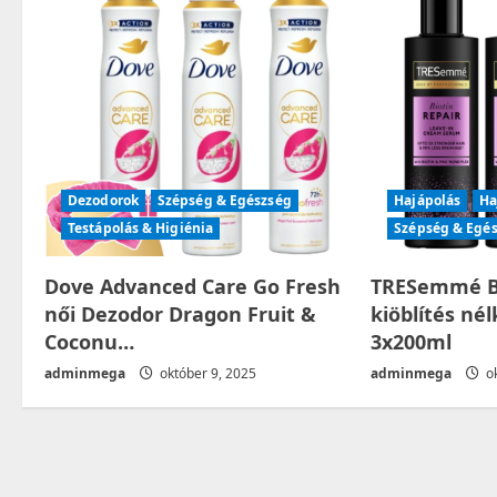
v
i
g
a
t
Dezodorok
Szépség & Egészség
Hajápolás
Ha
Testápolás & Higiénia
Szépség & Egé
i
Dove Advanced Care Go Fresh
TRESemmé Bi
o
női Dezodor Dragon Fruit &
kiöblítés né
n
Coconu…
3x200ml
adminmega
október 9, 2025
adminmega
ok