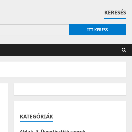
KERESÉS
ITT KERESS
KATEGÓRIÁK
Ablak- & Üvegtisztító szerek