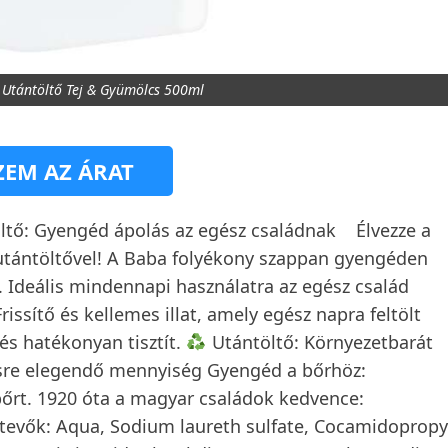
Utántöltő Tej & Gyümölcs 500ml
EM AZ ÁRAT
: Gyengéd ápolás az egész családnak ‍ ‍ ‍ Élvezze a
us utántöltővel! A Baba folyékony szappan gyengéden
ná. Ideális mindennapi használatra az egész család
rissítő és kellemes illat, amely egész napra feltölt
és hatékonyan tisztít.
Utántöltő: Környezetbarát
ésre elegendő mennyiség Gyengéd a bőrhöz:
 bőrt. 1920 óta a magyar családok kedvence:
tevők: Aqua, Sodium laureth sulfate, Cocamidopropy