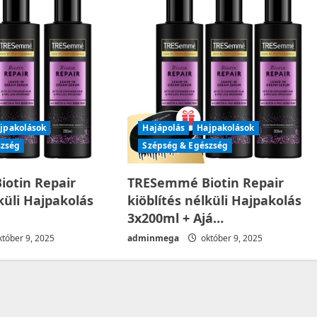
jpakolások
Hajápolás
Hajpakolások
szség
Szépség & Egészség
otin Repair
TRESemmé Biotin Repair
lküli Hajpakolás
kiöblítés nélküli Hajpakolás
3x200ml + Ajá…
tóber 9, 2025
adminmega
október 9, 2025