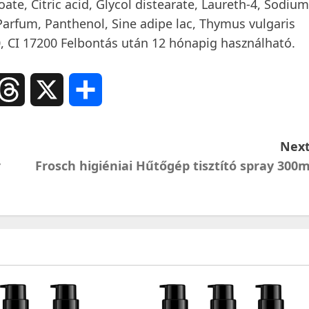
te, Citric acid, Glycol distearate, Laureth-4, Sodium
Parfum, Panthenol, Sine adipe lac, Thymus vulgaris
40, CI 17200 Felbontás után 12 hónapig használható.
ail
Threads
X
Ossza
meg
Next
r
Frosch higiéniai Hűtőgép tisztító spray 300m