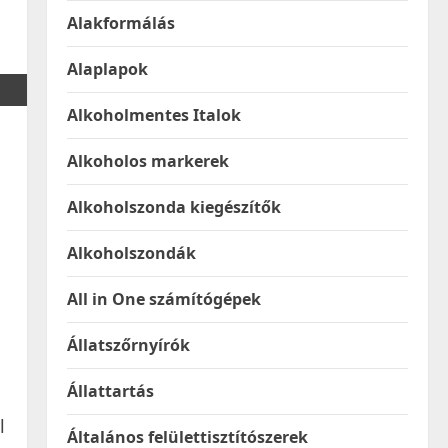
Alakformálás
Alaplapok
Alkoholmentes Italok
Alkoholos markerek
Alkoholszonda kiegészítők
Alkoholszondák
All in One számítógépek
Állatszőrnyírók
Állattartás
l
Általános felülettisztítószerek