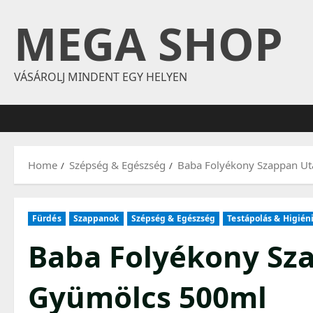
Skip
MEGA SHOP
to
content
VÁSÁROLJ MINDENT EGY HELYEN
Home
Szépség & Egészség
Baba Folyékony Szappan Ut
Fürdés
Szappanok
Szépség & Egészség
Testápolás & Higién
Baba Folyékony Sza
Gyümölcs 500ml