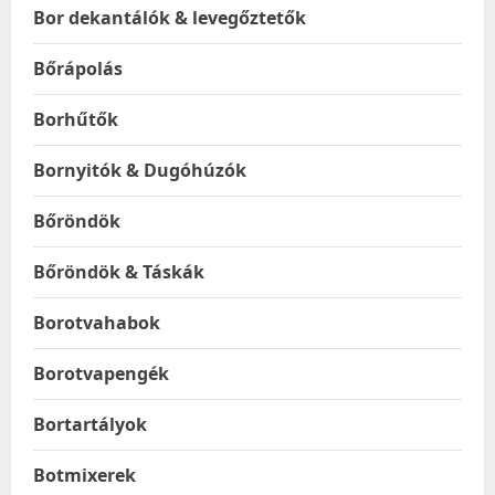
Bor dekantálók & levegőztetők
Bőrápolás
Borhűtők
Bornyitók & Dugóhúzók
Bőröndök
Bőröndök & Táskák
Borotvahabok
Borotvapengék
Bortartályok
Botmixerek