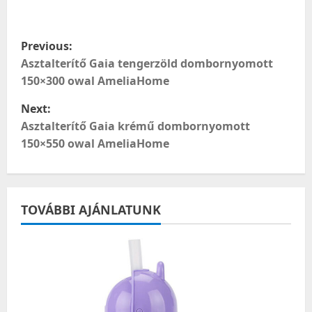
meg
P
Previous:
o
Asztalterítő Gaia tengerzöld dombornyomott
150×300 owal AmeliaHome
s
Next:
t
Asztalterítő Gaia krémű dombornyomott
150×550 owal AmeliaHome
n
a
TOVÁBBI AJÁNLATUNK
v
i
g
a