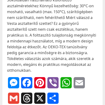
Sokoldalúan használható különböző
asztalméretekhez Könnyű kezelhetőség: 30°C-on
mosható, vasalható (max. 150°C), szárítógépben
nem szárítható, nem fehéríthető Miért válaszd a
Vesta asztalterítő szettet? Ez a gyönyörű
asztalterítő szett nem csak esztétikus, hanem
praktikus is. A folttaszító tulajdonság megkönnyíti
a mindennapi használatot, míg a modern design
feldobja az étkezőt. Az OEKO-TEX tanúsítvány
pedig garancia a minőségre és a biztonságra.
Tökéletes választás azok számára, akik szeretik a
modern, elegáns és praktikus megoldásokat az
otthonukban.
Messenger
Facebook
Pinterest
Viber
WhatsApp
Email
Gmail
Threads
X
Ossza