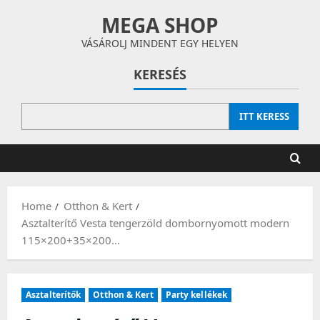
Skip
MEGA SHOP
to
content
VÁSÁROLJ MINDENT EGY HELYEN
KERESÉS
ITT KERESS
Home
Otthon & Kert
Asztalterítő Vesta tengerzöld dombornyomott modern
115×200+35×200…
Asztalterítők
Otthon & Kert
Party kellékek