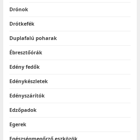
Drónok
Drótkefék
Duplafalú poharak
Ébresztőórák
Edény fedők
Edénykészletek
Edényszárítók
Edzőpadok
Egerek
Egészségmegőrző eszközök