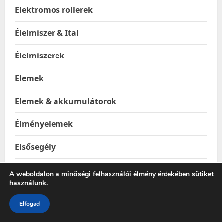
Elektromos rollerek
Élelmiszer & Ital
Élelmiszerek
Elemek
Elemek & akkumulátorok
Élményelemek
Elsősegély
Élvefogó állatcsapdák
A weboldalon a minőségi felhasználói élmény érdekében sütiket
használunk.
Emelők
Elfogad
Epilátorok