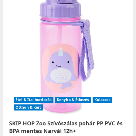
t
i
o
n
Étel & Ital hordozók
Konyha & Étkezés
Kulacsok
Otthon & Kert
SKIP HOP Zoo Szívószálas pohár PP PVC és
BPA mentes Narvál 12h+