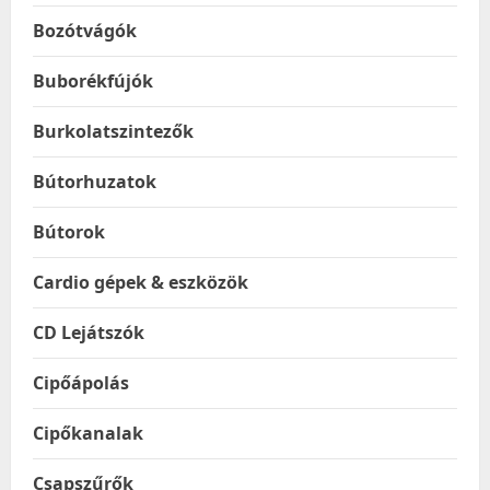
Bozótvágók
Buborékfújók
Burkolatszintezők
Bútorhuzatok
Bútorok
Cardio gépek & eszközök
CD Lejátszók
Cipőápolás
Cipőkanalak
Csapszűrők