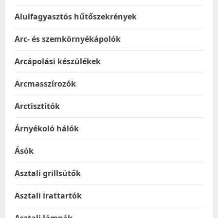
Alulfagyasztós hűtőszekrények
Arc- és szemkörnyékápolók
Arcápolási készülékek
Arcmasszírozók
Arctisztítók
Árnyékoló hálók
Ásók
Asztali grillsütők
Asztali irattartók