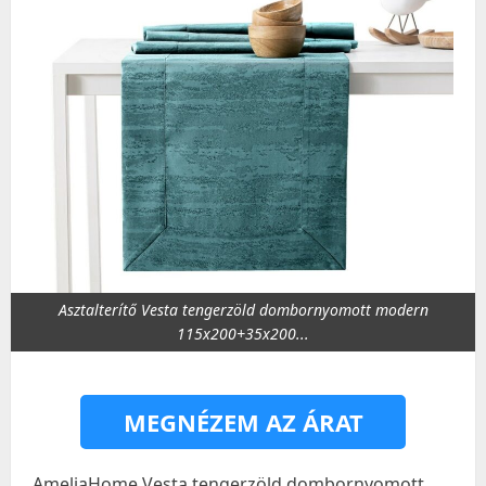
Asztalterítő Vesta tengerzöld dombornyomott modern
115x200+35x200...
MEGNÉZEM AZ ÁRAT
AmeliaHome Vesta tengerzöld dombornyomott