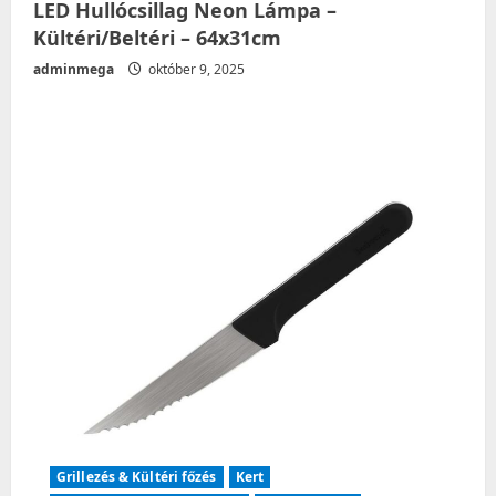
LED Hullócsillag Neon Lámpa –
Kültéri/Beltéri – 64x31cm
adminmega
október 9, 2025
Grillezés & Kültéri főzés
Kert