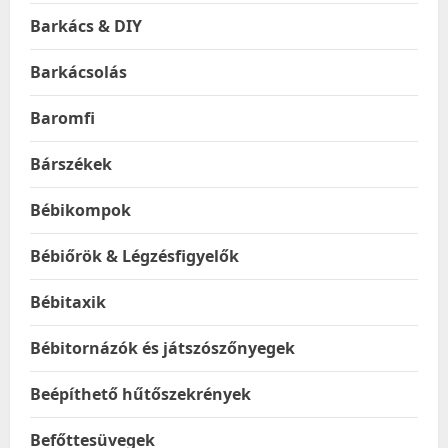
Barkács & DIY
Barkácsolás
Baromfi
Bárszékek
Bébikompok
Bébiőrök & Légzésfigyelők
Bébitaxik
Bébitornázók és játszószőnyegek
Beépíthető hűtőszekrények
Befőttesüvegek