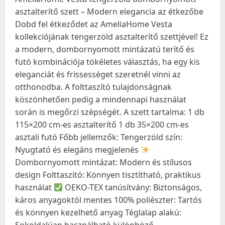
asztalterítő szett – Modern elegancia az étkezőbe
Dobd fel étkeződet az AmeliaHome Vesta
kollekciójának tengerzöld asztalterítő szettjével! Ez
a modern, dombornyomott mintázatú terítő és
futó kombinációja tökéletes választás, ha egy kis
eleganciát és frissességet szeretnél vinni az
otthonodba. A folttaszító tulajdonságnak
köszönhetően pedig a mindennapi használat
során is megőrzi szépségét. A szett tartalma: 1 db
115×200 cm-es asztalterítő 1 db 35×200 cm-es
asztali futó Főbb jellemzők: Tengerzöld szín:
Nyugtató és elegáns megjelenés
Dombornyomott mintázat: Modern és stílusos
design Folttaszító: Könnyen tisztítható, praktikus
használat
OEKO-TEX tanúsítvány: Biztonságos,
káros anyagoktól mentes 100% poliészter: Tartós
és könnyen kezelhető anyag Téglalap alakú: