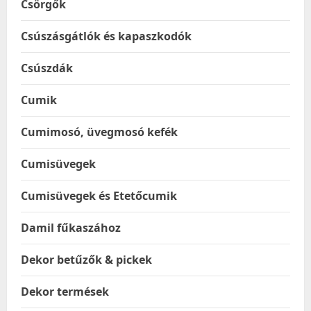
Csörgők
Csúszásgátlók és kapaszkodók
Csúszdák
Cumik
Cumimosó, üvegmosó kefék
Cumisüvegek
Cumisüvegek és Etetőcumik
Damil fűkaszához
Dekor betűzők & pickek
Dekor termések