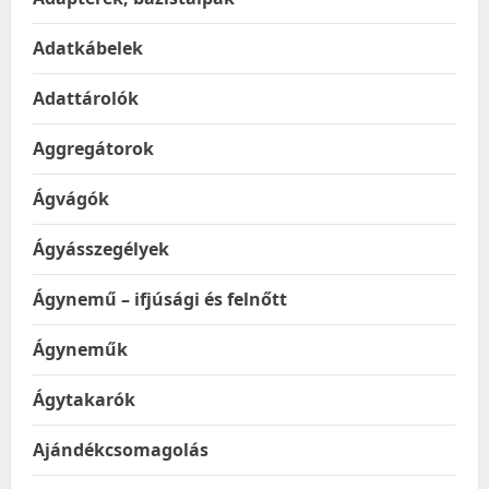
Adatkábelek
Adattárolók
Aggregátorok
Ágvágók
Ágyásszegélyek
Ágynemű – ifjúsági és felnőtt
Ágyneműk
Ágytakarók
Ajándékcsomagolás