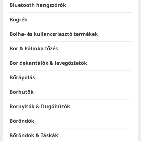
Bluetooth hangszórók
Bögrék
Bolha- és kullancsriasztó termékek
Bor & Pálinka főzés
Bor dekantálók & levegőztetők
Bőrápolás
Borhűtők
Bornyitók & Dugóhúzók
Bőröndök
Bőröndök & Táskák