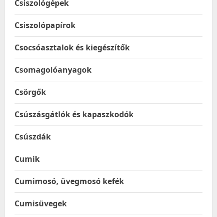
Csiszológépek
Csiszolópapírok
Csocsóasztalok és kiegészítők
Csomagolóanyagok
Csörgők
Csúszásgátlók és kapaszkodók
Csúszdák
Cumik
Cumimosó, üvegmosó kefék
Cumisüvegek