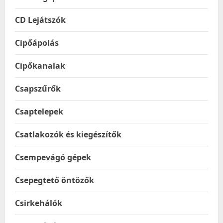
CD Lejátszók
Cipőápolás
Cipőkanalak
Csapszűrők
Csaptelepek
Csatlakozók és kiegészítők
Csempevágó gépek
Csepegtető öntözők
Csirkehálók