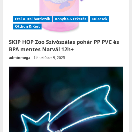
Étel & Ital hordozók
Konyha & Étkezés
Kulacsok
Otthon & Kert
SKIP HOP Zoo Szívószálas pohár PP PVC és
BPA mentes Narvál 12h+
adminmega
október 9, 2025