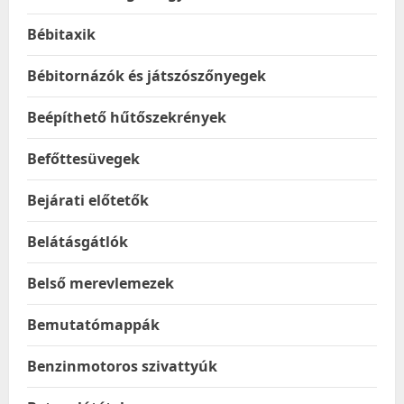
Bébitaxik
Bébitornázók és játszószőnyegek
Beépíthető hűtőszekrények
Befőttesüvegek
Bejárati előtetők
Belátásgátlók
Belső merevlemezek
Bemutatómappák
Benzinmotoros szivattyúk