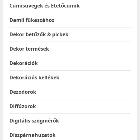
Cumisüvegek és Etetőcumik
Damil fűkaszához
Dekor betűzők & pickek
Dekor termések
Dekorációk
Dekorációs kellékek
Dezodorok
Diffúzorok
Digitális szögmérők
Díszpárnahuzatok