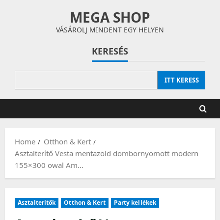
Skip
MEGA SHOP
to
content
VÁSÁROLJ MINDENT EGY HELYEN
KERESÉS
ITT KERESS
Home
Otthon & Kert
Asztalterítő Vesta mentazöld dombornyomott modern
155×300 owal Am…
Asztalterítők
Otthon & Kert
Party kellékek