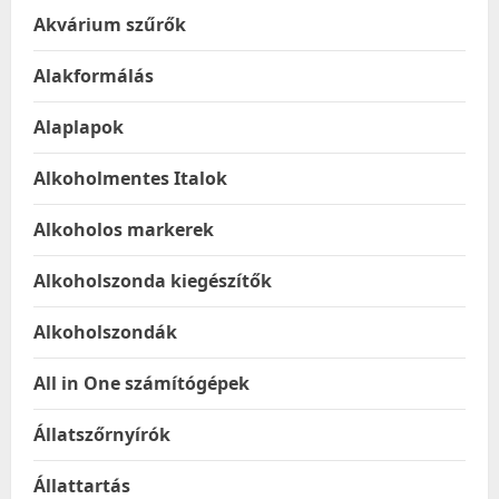
Akvárium szűrők
Alakformálás
Alaplapok
Alkoholmentes Italok
Alkoholos markerek
Alkoholszonda kiegészítők
Alkoholszondák
All in One számítógépek
Állatszőrnyírók
Állattartás