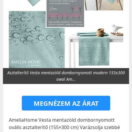
Asztalterítő Vesta mentazöld dombornyomott modern 155x300
owal Am...
MEGNÉZEM AZ ÁRAT
AmeliaHome Vesta mentazöld dombornyomott
ovális asztalterítő (155×300 cm) Varázsolja szebbé