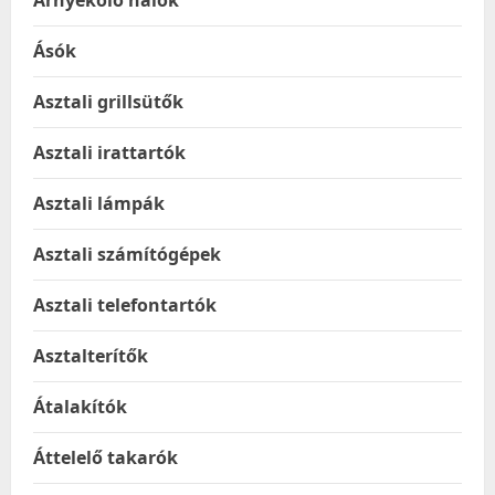
Árnyékoló hálók
Ásók
Asztali grillsütők
Asztali irattartók
Asztali lámpák
Asztali számítógépek
Asztali telefontartók
Asztalterítők
Átalakítók
Áttelelő takarók