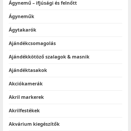
Ágynemű – ifjúsági és felnőtt
Ágyneműk
Ágytakarók
Ajándékcsomagolás
Ajándékkötöző szalagok & masnik
Ajándéktasakok
Akciókamerák
Akril markerek
Akrilfestékek
Akvárium kiegészítők