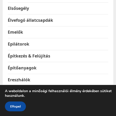
Elsősegély
Élvefogó állatcsapdák
Emelők
Epilátorok
Építkezés & Felújítás
Építőanyagok
Ereszhálók
A weboldalon a minőségi felhasználói élmény érdekében sütiket
Esővízgyűjtő tartályok
használunk.
Esőztetők és locsolók
Elfogad
Étel & Ital hordozók