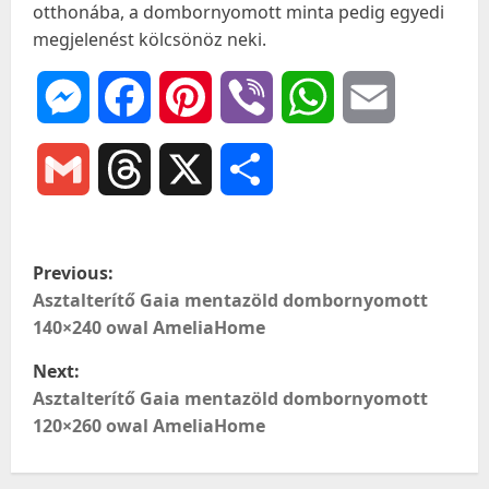
otthonába, a dombornyomott minta pedig egyedi
megjelenést kölcsönöz neki.
Messenger
Facebook
Pinterest
Viber
WhatsApp
Email
Gmail
Threads
X
Ossza
meg
P
Previous:
o
Asztalterítő Gaia mentazöld dombornyomott
140×240 owal AmeliaHome
s
Next:
t
Asztalterítő Gaia mentazöld dombornyomott
120×260 owal AmeliaHome
n