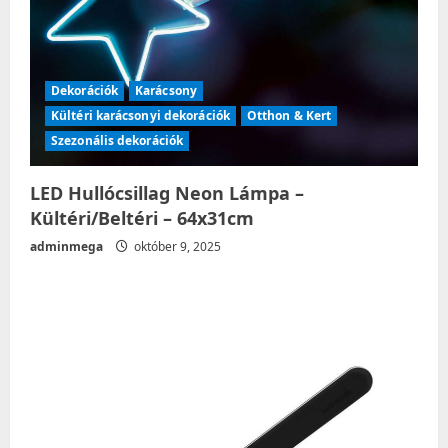
Dekorációk
Karácsony
Kültéri karácsonyi dekorációk
Otthon & Kert
Szezonális dekorációk
LED Hullócsillag Neon Lámpa –
Kültéri/Beltéri – 64x31cm
adminmega
október 9, 2025