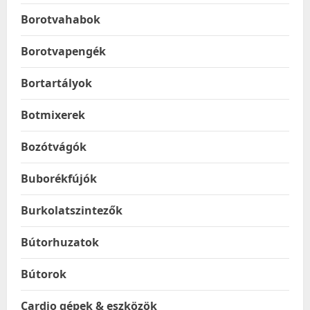
Borotvahabok
Borotvapengék
Bortartályok
Botmixerek
Bozótvágók
Buborékfújók
Burkolatszintezők
Bútorhuzatok
Bútorok
Cardio gépek & eszközök