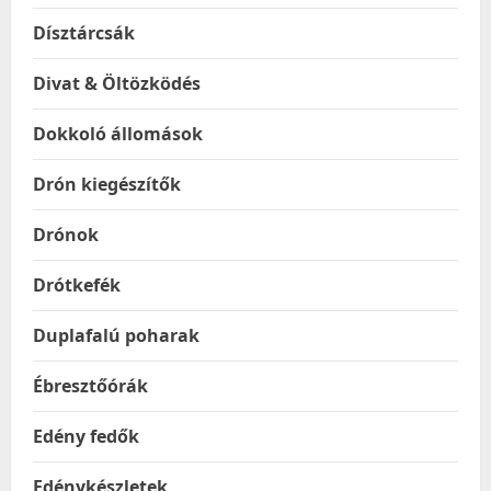
Dísztárcsák
Divat & Öltözködés
Dokkoló állomások
Drón kiegészítők
Drónok
Drótkefék
Duplafalú poharak
Ébresztőórák
Edény fedők
Edénykészletek