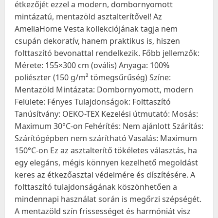
étkezőjét ezzel a modern, dombornyomott
mintázatú, mentazöld asztalterítővel! Az
AmeliaHome Vesta kollekciójának tagja nem
csupán dekoratív, hanem praktikus is, hiszen
folttaszító bevonattal rendelkezik. Főbb jellemzők:
Mérete: 155×300 cm (ovális) Anyaga: 100%
poliészter (150 g/m² tömegsűrűség) Színe:
Mentazöld Mintázata: Dombornyomott, modern
Felülete: Fényes Tulajdonságok: Folttaszító
Tanúsítvány: OEKO-TEX Kezelési útmutató: Mosás:
Maximum 30°C-on Fehérítés: Nem ajánlott Szárítás:
Szárítógépben nem szárítható Vasalás: Maximum
150°C-on Ez az asztalterítő tökéletes választás, ha
egy elegáns, mégis könnyen kezelhető megoldást
keres az étkezőasztal védelmére és díszítésére. A
folttaszító tulajdonságának köszönhetően a
mindennapi használat során is megőrzi szépségét.
A mentazöld szín frissességet és harmóniát visz