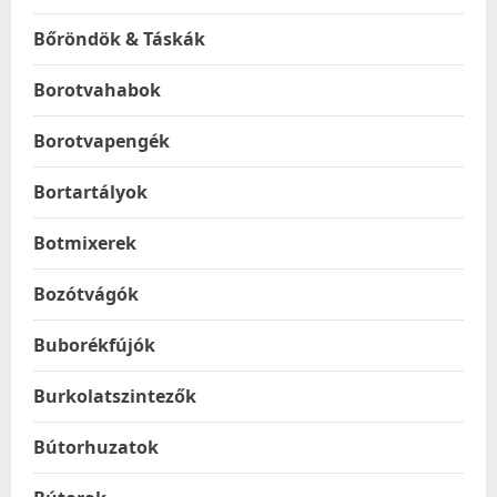
Bőröndök & Táskák
Borotvahabok
Borotvapengék
Bortartályok
Botmixerek
Bozótvágók
Buborékfújók
Burkolatszintezők
Bútorhuzatok