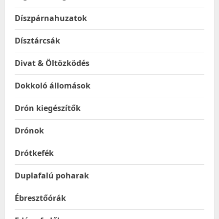
Díszpárnahuzatok
Dísztárcsák
Divat & Öltözködés
Dokkoló állomások
Drón kiegészítők
Drónok
Drótkefék
Duplafalú poharak
Ébresztőórák