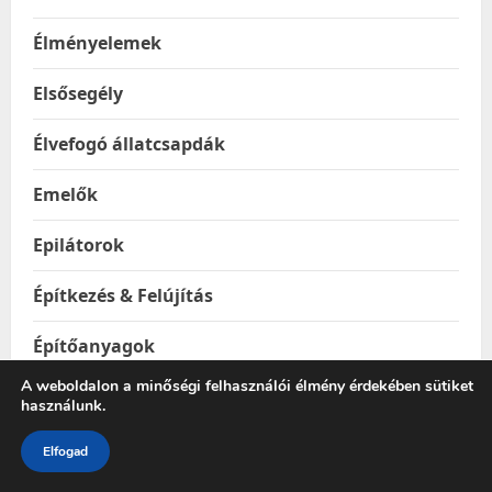
Élményelemek
Elsősegély
Élvefogó állatcsapdák
Emelők
Epilátorok
Építkezés & Felújítás
Építőanyagok
A weboldalon a minőségi felhasználói élmény érdekében sütiket
Ereszhálók
használunk.
Esővízgyűjtő tartályok
Elfogad