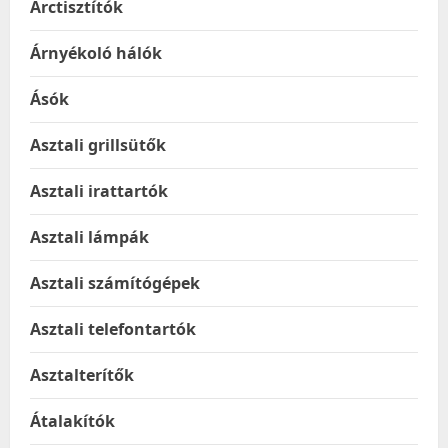
Arctisztítók
Árnyékoló hálók
Ásók
Asztali grillsütők
Asztali irattartók
Asztali lámpák
Asztali számítógépek
Asztali telefontartók
Asztalterítők
Átalakítók