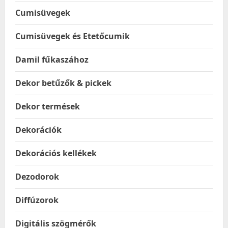
Cumisüvegek
Cumisüvegek és Etetőcumik
Damil fűkaszához
Dekor betűzők & pickek
Dekor termések
Dekorációk
Dekorációs kellékek
Dezodorok
Diffúzorok
Digitális szögmérők