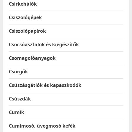
Csirkehálók
Csiszológépek
Csiszolópapírok
Csocsóasztalok és kiegészítők
Csomagolóanyagok
Csörgők
Csúszásgátlók és kapaszkodók
Csúszdák
Cumik
Cumimosó, üvegmosó kefék