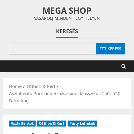
Skip
MEGA SHOP
to
content
VÁSÁROLJ MINDENT EGY HELYEN
KERESÉS
ITT KERESS
Home
Otthon & Kert
Asztalterítő Pure púderrózsa sima klasszikus 150×550
DecoKing
Asztalterítők
Otthon & Kert
Party kellékek