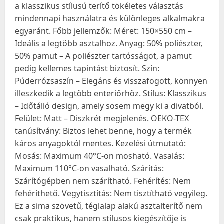
a klasszikus stílusú terítő tökéletes választás
mindennapi használatra és különleges alkalmakra
egyaránt. Főbb jellemzők: Méret: 150×550 cm –
Ideális a legtöbb asztalhoz. Anyag: 50% poliészter,
50% pamut – A poliészter tartósságot, a pamut
pedig kellemes tapintást biztosít. Szín:
Púderrózsaszín – Elegáns és visszafogott, könnyen
illeszkedik a legtöbb enteriőrhöz. Stílus: Klasszikus
– Időtálló design, amely sosem megy ki a divatból.
Felület: Matt – Diszkrét megjelenés. OEKO-TEX
tanúsítvány: Biztos lehet benne, hogy a termék
káros anyagoktól mentes. Kezelési útmutató:
Mosás: Maximum 40°C-on mosható. Vasalás:
Maximum 110°C-on vasalható. Szárítás:
Szárítógépben nem szárítható. Fehérítés: Nem
fehéríthető. Vegytisztítás: Nem tisztítható vegyileg.
Ez a sima szövetű, téglalap alakú asztalterítő nem
csak praktikus, hanem stílusos kiegészítője is