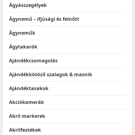
Ágyásszegélyek
Ágynemű – ifjúsági és felnőtt
Ágyneműk
Ágytakarók
Ajándékcsomagolás
Ajándékkötöző szalagok & masnik
Ajándéktasakok
Akciókamerák
Akril markerek
Akrilfestékek