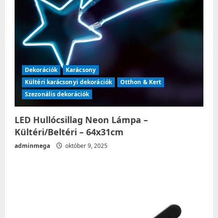
Dekorációk
Karácsony
Kültéri karácsonyi dekorációk
Otthon & Kert
Szezonális dekorációk
LED Hullócsillag Neon Lámpa –
Kültéri/Beltéri – 64x31cm
adminmega
október 9, 2025