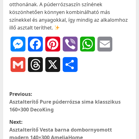
otthonának. A púderrózsaszín színének
köszönhetően könnyen kombinálható más
színekkel és anyagokkal, így mindig az alkalomhoz
illő asztalt teríthet.
Messenger
Facebook
Pinterest
Viber
WhatsApp
Email
Gmail
Threads
X
Ossza
meg
P
Previous:
o
Asztalterítő Pure púderrózsa sima klasszikus
160×300 DecoKing
s
Next:
t
Asztalterítő Vesta barna dombornyomott
modern 140×300 AmeliaHome