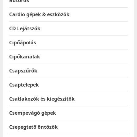
Bútorok
Cardio gépek & eszközök
CD Lejátszók
Cipőápolás
Cipőkanalak
Csapszűrők
Csaptelepek
Csatlakozók és kiegészítők
Csempevágó gépek
Csepegtető öntözők