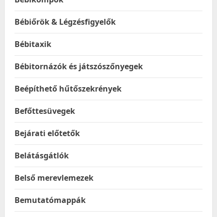
Bébiőrök & Légzésfigyelők
Bébitaxik
Bébitornázók és játszószőnyegek
Beépíthető hűtőszekrények
Befőttesüvegek
Bejárati előtetők
Belátásgátlók
Belső merevlemezek
Bemutatómappák