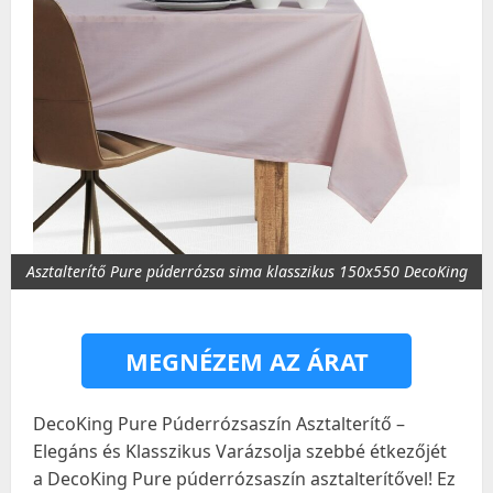
Asztalterítő Pure púderrózsa sima klasszikus 150x550 DecoKing
MEGNÉZEM AZ ÁRAT
DecoKing Pure Púderrózsaszín Asztalterítő –
Elegáns és Klasszikus Varázsolja szebbé étkezőjét
a DecoKing Pure púderrózsaszín asztalterítővel! Ez