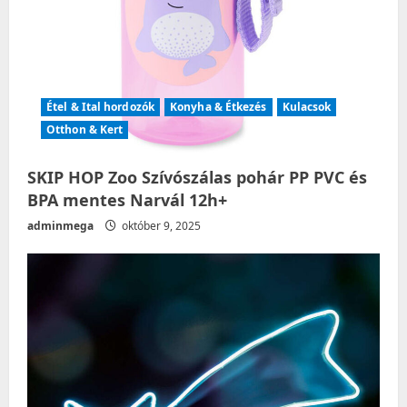
Étel & Ital hordozók
Konyha & Étkezés
Kulacsok
Otthon & Kert
SKIP HOP Zoo Szívószálas pohár PP PVC és
BPA mentes Narvál 12h+
adminmega
október 9, 2025