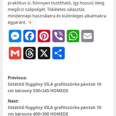
praktikus is. Könnyen tisztítható, így hosszú ideig
megőrzi szépségét. Tökéletes választás
mindennapi használatra és különleges alkalmakra
egyaránt.
Messenger
Facebook
Pinterest
Viber
WhatsApp
Email
Gmail
Threads
X
Ossza
meg
P
Previous:
o
Sötétítő függöny VILA grafitszürke pántok 10
cm bársony 530×245 HOMEDE
s
Next:
t
Sötétítő függöny VILA grafitszürke pántok 10
cm bársony 400×300 HOMEDE