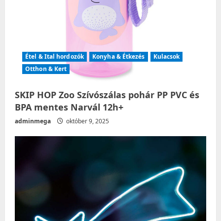
Étel & Ital hordozók
Konyha & Étkezés
Kulacsok
Otthon & Kert
SKIP HOP Zoo Szívószálas pohár PP PVC és
BPA mentes Narvál 12h+
adminmega
október 9, 2025