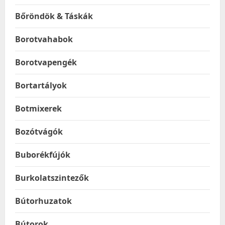
Bőröndök & Táskák
Borotvahabok
Borotvapengék
Bortartályok
Botmixerek
Bozótvágók
Buborékfújók
Burkolatszintezők
Bútorhuzatok
Bútorok