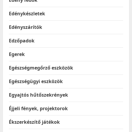
Edény fedők
Edénykészletek
Edényszárítók
Edzőpadok
Egerek
Egészségmegőrző eszközök
Egészségügyi eszközök
Egyajtós hűtőszekrények
Éjjeli fények, projektorok
Ékszerkészítő játékok