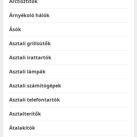
Arctisztítók
Árnyékoló hálók
Ásók
Asztali grillsütők
Asztali irattartók
Asztali lámpák
Asztali számítógépek
Asztali telefontartók
Asztalterítők
Átalakítók