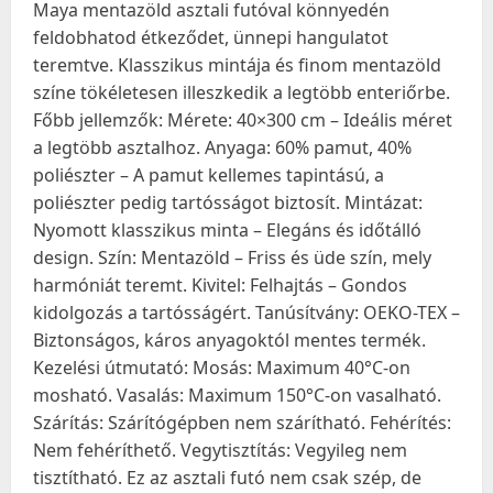
Maya mentazöld asztali futóval könnyedén
feldobhatod étkeződet, ünnepi hangulatot
teremtve. Klasszikus mintája és finom mentazöld
színe tökéletesen illeszkedik a legtöbb enteriőrbe.
Főbb jellemzők: Mérete: 40×300 cm – Ideális méret
a legtöbb asztalhoz. Anyaga: 60% pamut, 40%
poliészter – A pamut kellemes tapintású, a
poliészter pedig tartósságot biztosít. Mintázat:
Nyomott klasszikus minta – Elegáns és időtálló
design. Szín: Mentazöld – Friss és üde szín, mely
harmóniát teremt. Kivitel: Felhajtás – Gondos
kidolgozás a tartósságért. Tanúsítvány: OEKO-TEX –
Biztonságos, káros anyagoktól mentes termék.
Kezelési útmutató: Mosás: Maximum 40°C-on
mosható. Vasalás: Maximum 150°C-on vasalható.
Szárítás: Szárítógépben nem szárítható. Fehérítés:
Nem fehéríthető. Vegytisztítás: Vegyileg nem
tisztítható. Ez az asztali futó nem csak szép, de