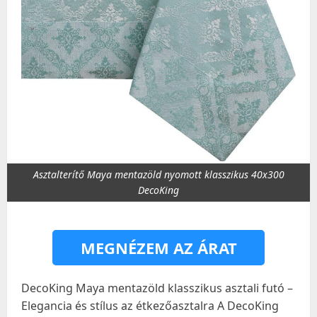
Asztalterítő Maya mentazöld nyomott klasszikus 40x300
DecoKing
MEGNÉZEM AZ ÁRAT
DecoKing Maya mentazöld klasszikus asztali futó –
Elegancia és stílus az étkezőasztalra A DecoKing