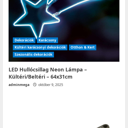
Dekorációk
Karácsony
Kültéri karácsonyi dekorációk
Otthon & Kert
Szezonális dekorációk
LED Hullócsillag Neon Lámpa –
Kültéri/Beltéri – 64x31cm
adminmega
október 9, 2025