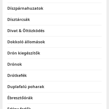
Díszpárnahuzatok
Dísztárcsák
Divat & Öltözködés
Dokkoló állomások
Drón kiegészítők
Drónok
Drótkefék
Duplafalú poharak
Ébresztőórák