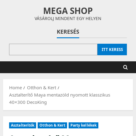
Skip
MEGA SHOP
to
content
VÁSÁROLJ MINDENT EGY HELYEN
KERESÉS
ITT KERESS
Home
Otthon & Kert
Asztalterítő Maya mentazöld nyomott klasszikus
40×300 DecoKing
Asztalterítők
Otthon & Kert
Party kellékek