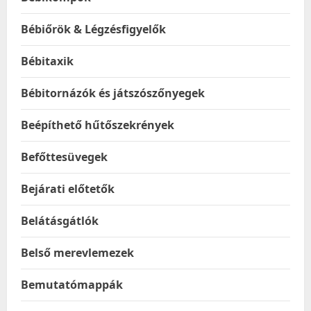
Bébiőrök & Légzésfigyelők
Bébitaxik
Bébitornázók és játszószőnyegek
Beépíthető hűtőszekrények
Befőttesüvegek
Bejárati előtetők
Belátásgátlók
Belső merevlemezek
Bemutatómappák