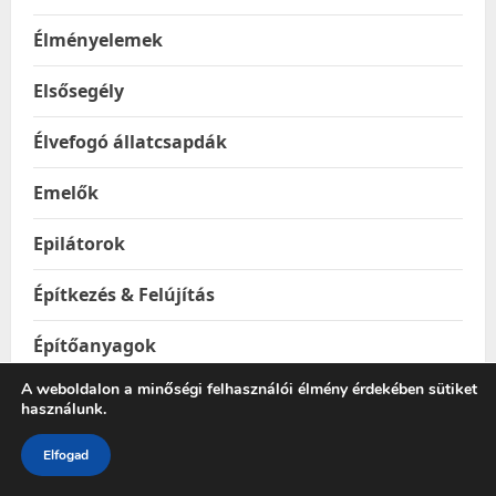
Élményelemek
Elsősegély
Élvefogó állatcsapdák
Emelők
Epilátorok
Építkezés & Felújítás
Építőanyagok
A weboldalon a minőségi felhasználói élmény érdekében sütiket
Ereszhálók
használunk.
Esővízgyűjtő tartályok
Elfogad