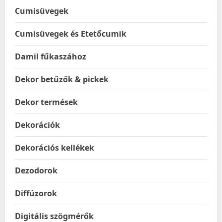
Cumisüvegek
Cumisüvegek és Etetőcumik
Damil fűkaszához
Dekor betűzők & pickek
Dekor termések
Dekorációk
Dekorációs kellékek
Dezodorok
Diffúzorok
Digitális szögmérők