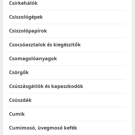
Csirkehálók
Csiszológépek
Csiszolópapírok
Csocsóasztalok és kiegészítők
Csomagolóanyagok
Csörgők
Csúszásgátlók és kapaszkodók
Csúszdák
Cumik
Cumimosó, üvegmosó kefék