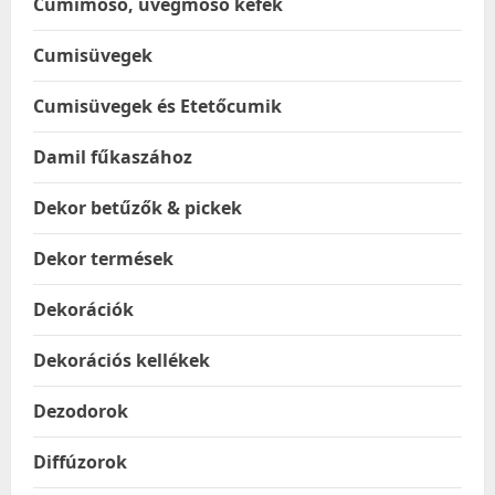
Cumimosó, üvegmosó kefék
Cumisüvegek
Cumisüvegek és Etetőcumik
Damil fűkaszához
Dekor betűzők & pickek
Dekor termések
Dekorációk
Dekorációs kellékek
Dezodorok
Diffúzorok