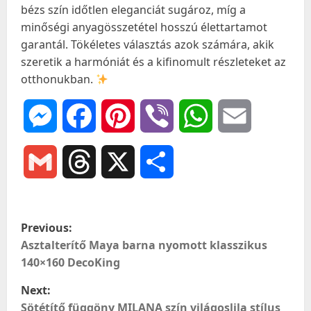
bézs szín időtlen eleganciát sugároz, míg a
minőségi anyagösszetétel hosszú élettartamot
garantál. Tökéletes választás azok számára, akik
szeretik a harmóniát és a kifinomult részleteket az
otthonukban.
Messenger
Facebook
Pinterest
Viber
WhatsApp
Email
Gmail
Threads
X
Ossza
meg
P
Previous:
o
Asztalterítő Maya barna nyomott klasszikus
140×160 DecoKing
s
Next:
t
Sötétítő függöny MILANA szín világoslila stílus