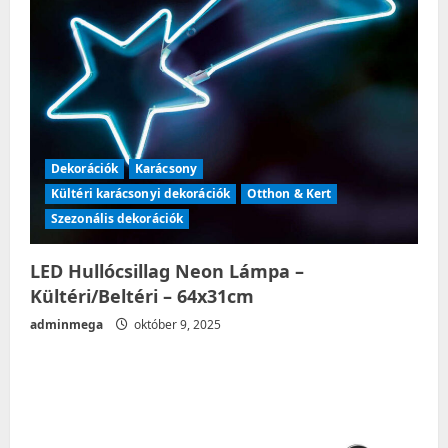
Dekorációk
Karácsony
Kültéri karácsonyi dekorációk
Otthon & Kert
Szezonális dekorációk
LED Hullócsillag Neon Lámpa –
Kültéri/Beltéri – 64x31cm
adminmega
október 9, 2025