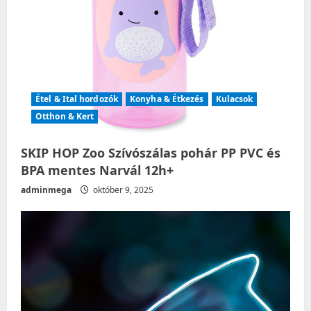
Étel & Ital hordozók
Konyha & Étkezés
Kulacsok
Otthon & Kert
SKIP HOP Zoo Szívószálas pohár PP PVC és
BPA mentes Narvál 12h+
adminmega
október 9, 2025