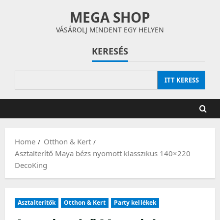
Skip
MEGA SHOP
to
content
VÁSÁROLJ MINDENT EGY HELYEN
KERESÉS
ITT KERESS
Home
Otthon & Kert
Asztalterítő Maya bézs nyomott klasszikus 140×220
DecoKing
Asztalterítők
Otthon & Kert
Party kellékek