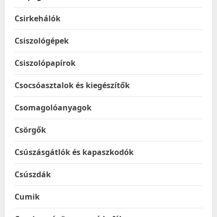
Csirkehálók
Csiszológépek
Csiszolópapírok
Csocsóasztalok és kiegészítők
Csomagolóanyagok
Csörgők
Csúszásgátlók és kapaszkodók
Csúszdák
Cumik