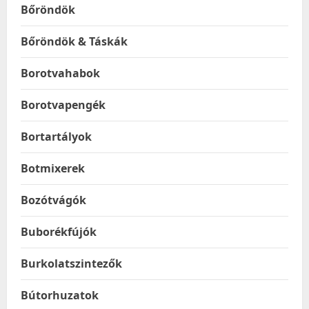
Bőröndök
Bőröndök & Táskák
Borotvahabok
Borotvapengék
Bortartályok
Botmixerek
Bozótvágók
Buborékfújók
Burkolatszintezők
Bútorhuzatok