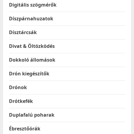
Digitális szögmérők
Díszpárnahuzatok
Dísztárcsák
Divat & Öltözködés
Dokkoló állomások
Drón kiegészítők
Drónok
Drótkefék
Duplafalú poharak
Ébresztőórák