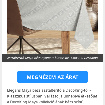
Asztalterítő Maya bézs nyomott klasszikus 140x220 DecoKing
MEGNÉZEM AZ ÁRAT
Elegáns Maya bézs asztalterítő a DecoKing-től –
Klasszikus stílusban
Varázsolja ünnepivé étkezőjét
a DecoKing Maya kollekciójának bézs színű,