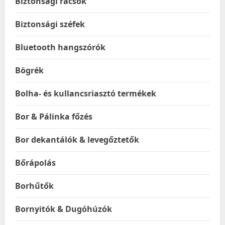
Biztonsági rácsok
Biztonsági széfek
Bluetooth hangszórók
Bögrék
Bolha- és kullancsriasztó termékek
Bor & Pálinka főzés
Bor dekantálók & levegőztetők
Bőrápolás
Borhűtők
Bornyitók & Dugóhúzók