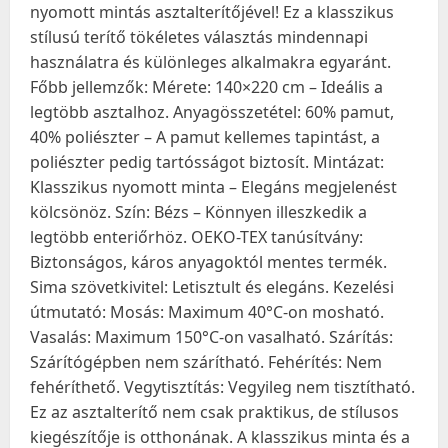
nyomott mintás asztalterítőjével! Ez a klasszikus
stílusú terítő tökéletes választás mindennapi
használatra és különleges alkalmakra egyaránt.
Főbb jellemzők: Mérete: 140×220 cm – Ideális a
legtöbb asztalhoz. Anyagösszetétel: 60% pamut,
40% poliészter – A pamut kellemes tapintást, a
poliészter pedig tartósságot biztosít. Mintázat:
Klasszikus nyomott minta – Elegáns megjelenést
kölcsönöz. Szín: Bézs – Könnyen illeszkedik a
legtöbb enteriőrhöz. OEKO-TEX tanúsítvány:
Biztonságos, káros anyagoktól mentes termék.
Sima szövetkivitel: Letisztult és elegáns. Kezelési
útmutató: Mosás: Maximum 40°C-on mosható.
Vasalás: Maximum 150°C-on vasalható. Szárítás:
Szárítógépben nem szárítható. Fehérítés: Nem
fehéríthető. Vegytisztítás: Vegyileg nem tisztítható.
Ez az asztalterítő nem csak praktikus, de stílusos
kiegészítője is otthonának. A klasszikus minta és a