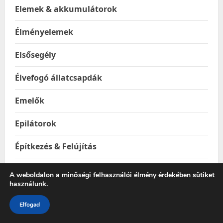
Elemek & akkumulátorok
Élményelemek
Elsősegély
Élvefogó állatcsapdák
Emelők
Epilátorok
Építkezés & Felújítás
Építőanyagok
A weboldalon a minőségi felhasználói élmény érdekében sütiket
használunk.
Ereszhálók
Elfogad
Esővízgyűjtő tartályok