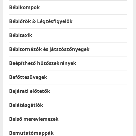
Bébikompok
Bébiőrök & Légzésfigyelők
Bébitaxik
Bébitornázók és játszószőnyegek
Beépíthető hűtőszekrények
Befőttesüvegek
Bejárati előtetők
Belátásgátlók
Belső merevlemezek
Bemutatómappák