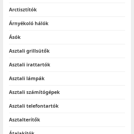
Arctisztítók
Árnyékoló hálók
Ásók
Asztali grillsütők
Asztali irattartók
Asztali lámpák
Asztali számítógépek
Asztali telefontartók
Asztalterítők
Átalakítók