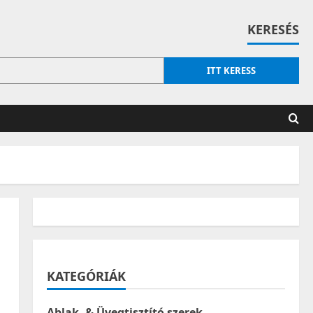
KERESÉS
ITT KERESS
KATEGÓRIÁK
Ablak- & Üvegtisztító szerek