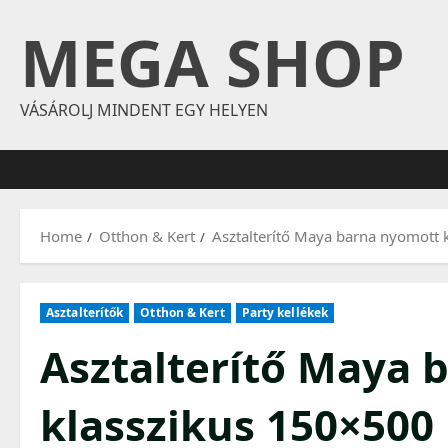
Skip
MEGA SHOP
to
content
VÁSÁROLJ MINDENT EGY HELYEN
Home
Otthon & Kert
Asztalterítő Maya barna nyomott
Asztalterítők
Otthon & Kert
Party kellékek
Asztalterítő Maya 
klasszikus 150×500