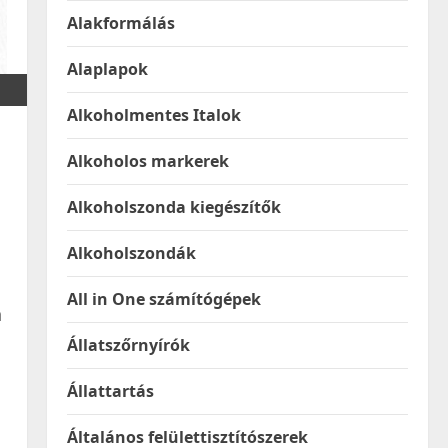
Alakformálás
Alaplapok
Alkoholmentes Italok
Alkoholos markerek
Alkoholszonda kiegészítők
Alkoholszondák
All in One számítógépek
a
Állatszőrnyírók
Állattartás
Általános felülettisztítószerek