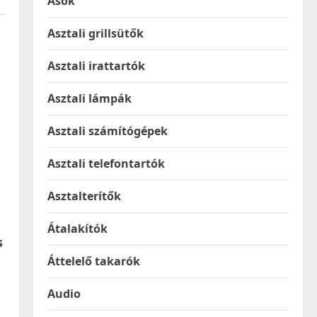
Ásók
Asztali grillsütők
Asztali irattartók
Asztali lámpák
Asztali számítógépek
Asztali telefontartók
Asztalterítők
Átalakítók
s
Áttelelő takarók
Audio