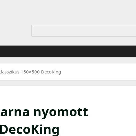
 klasszikus 150×500 DecoKing
barna nyomott
 DecoKing