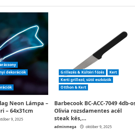
arácsony
nyi dekorációk
Grillezés & Kültéri főzés
Kert
Kerti grillező, sütő eszközök
orációk
Otthon & Kert
llag Neon Lámpa –
Barbecook BC-ACC-7049 4db-o
éri – 64x31cm
Olivia rozsdamentes acél
steak kés,…
tóber 9, 2025
adminmega
október 9, 2025