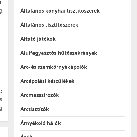
n
g
Általános konyhai tisztítószerek
Általános tisztítószerek
Altató játékok
Alulfagyasztós hűtőszekrények
Arc- és szemkörnyékápolók
Arcápolási készülékek
:
Arcmasszírozók
s
g
Arctisztítók
Árnyékoló hálók