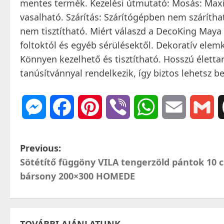
mentes termék. Kezelési útmutató: Mosás: Ma
vasalható. Szárítás: Szárítógépben nem száríthat
nem tisztítható. Miért válaszd a DecoKing Maya a
foltoktól és egyéb sérülésektől. Dekoratív elem
Könnyen kezelhető és tisztítható. Hosszú élett
tanúsítvánnyal rendelkezik, így biztos lehetsz 
Messenger
Facebook
Pinterest
Viber
WhatsApp
Email
Gm
P
Previous:
Sötétítő függöny VILA tengerzöld pántok 10 
o
bársony 200×300 HOMEDE
s
t
TOVÁBBI AJÁNLATUNK