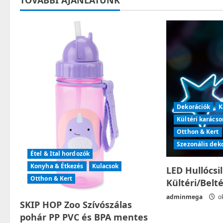
n
a
v
i
g
Dekorációk
K
a
Kültéri karácso
t
Otthon & Kert
Szezonális dek
i
Étel & Ital hordozók
Konyha & Étkezés
Kulacsok
LED Hullócsi
o
Otthon & Kert
Kültéri/Belt
n
adminmega
ok
SKIP HOP Zoo Szívószálas
pohár PP PVC és BPA mentes