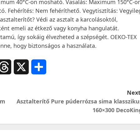
ximum 40°C-on mosható. Vasalás: Maximum 150°C-o
ó. Fehérítés: Nem fehéríthető. Vegytisztítás: Vegyile
sztalterítőt? Védi az asztalt a karcolásoktól,
ként emeli az étkező vagy konyha hangulatát.
artamú, így sokáig élvezheted a szépségét. OEKO-TEX
benne, hogy biztonságos a használata.
ail
Threads
X
Ossza
meg
Next
cm
Asztalterítő Pure púderrózsa sima klassziku
160×300 DecoKin