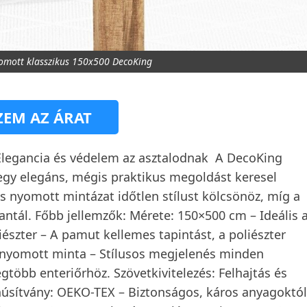
omott klasszikus 150x500 DecoKing
EM AZ ÁRAT
Elegancia és védelem az asztalodnak ️ A DecoKing
 egy elegáns, mégis praktikus megoldást keresel
s nyomott mintázat időtlen stílust kölcsönöz, míg a
ntál. Főbb jellemzők: Mérete: 150×500 cm – Ideális 
észter – A pamut kellemes tapintást, a poliészter
us nyomott minta – Stílusos megjelenés minden
egtöbb enteriőrhöz. Szövetkivitelezés: Felhajtás és
anúsítvány: OEKO-TEX – Biztonságos, káros anyagoktól