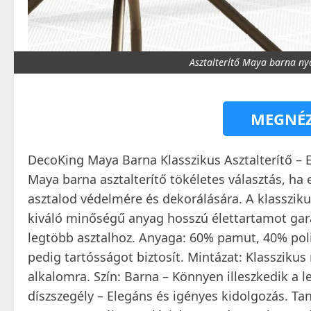
Asztalterítő Maya barna ny
MEGNÉZ
DecoKing Maya Barna Klasszikus Asztalterítő – 
Maya barna asztalterítő tökéletes választás, ha
asztalod védelmére és dekorálására. A klassziku
kiváló minőségű anyag hosszú élettartamot gara
legtöbb asztalhoz. Anyaga: 60% pamut, 40% poli
pedig tartósságot biztosít. Mintázat: Klasszik
alkalomra. Szín: Barna – Könnyen illeszkedik a l
díszszegély – Elegáns és igényes kidolgozás. T