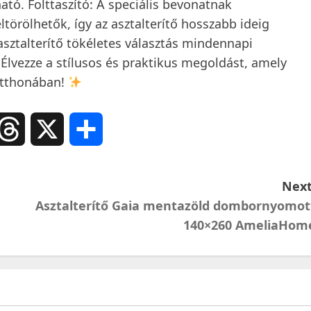
tó. Folttaszító: A speciális bevonatnak
örölhetők, így az asztalterítő hosszabb ideig
asztalterítő tökéletes választás mindennapi
Élvezze a stílusos és praktikus megoldást, amely
otthonában!
ail
Threads
X
Ossza
meg
Next
Asztalterítő Gaia mentazöld dombornyomot
140×260 AmeliaHom