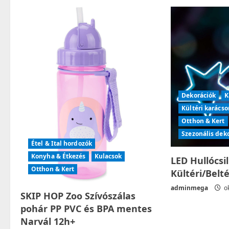
a
v
i
g
Dekorációk
K
a
Kültéri karácso
t
Otthon & Kert
Szezonális dek
i
Étel & Ital hordozók
Konyha & Étkezés
Kulacsok
LED Hullócsi
o
Otthon & Kert
Kültéri/Belt
n
adminmega
ok
SKIP HOP Zoo Szívószálas
pohár PP PVC és BPA mentes
Narvál 12h+