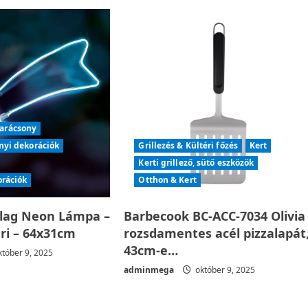
arácsony
nyi dekorációk
Grillezés & Kültéri főzés
Kert
Kerti grillező, sütő eszközök
orációk
Otthon & Kert
llag Neon Lámpa –
Barbecook BC-ACC-7034 Olivia
éri – 64x31cm
rozsdamentes acél pizzalapát
43cm-e…
tóber 9, 2025
adminmega
október 9, 2025