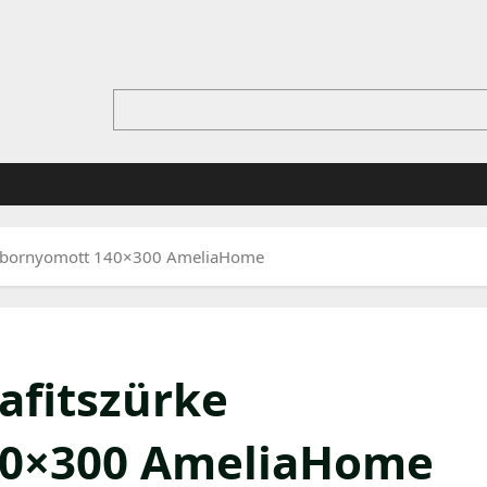
dombornyomott 140×300 AmeliaHome
rafitszürke
0×300 AmeliaHome