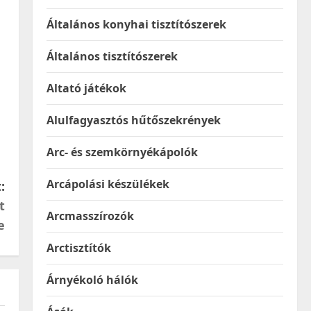
Általános konyhai tisztítószerek
Általános tisztítószerek
Altató játékok
Alulfagyasztós hűtőszekrények
Arc- és szemkörnyékápolók
Arcápolási készülékek
:
t
Arcmasszírozók
e
Arctisztítók
Árnyékoló hálók