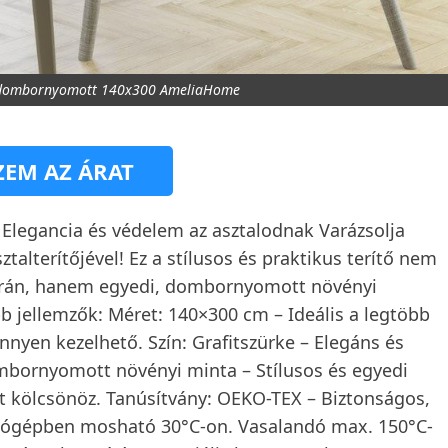
ke dombornyomott 140x300 AmeliaHome
EM AZ ÁRAT
 Elegancia és védelem az asztalodnak Varázsolja
ztalterítőjével! Ez a stílusos és praktikus terítő nem
során, hanem egyedi, dombornyomott növényi
b jellemzők: Méret: 140×300 cm – Ideális a legtöbb
nnyen kezelhető. Szín: Grafitszürke – Elegáns és
ombornyomott növényi minta – Stílusos és egyedi
át kölcsönöz. Tanúsítvány: OEKO-TEX – Biztonságos,
osógépben mosható 30°C-on. Vasalandó max. 150°C-