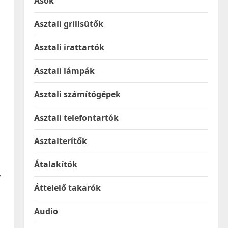
Ásók
Asztali grillsütők
Asztali irattartók
Asztali lámpák
Asztali számítógépek
Asztali telefontartók
Asztalterítők
Átalakítók
,
Áttelelő takarók
Audio