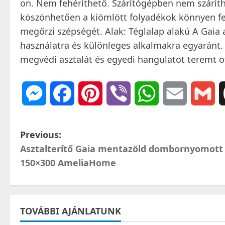
on. Nem fehéríthető. Szárítógépben nem szárítha
köszönhetően a kiömlött folyadékok könnyen felt
megőrzi szépségét. Alak: Téglalap alakú A Gaia 
használatra és különleges alkalmakra egyaránt. 
megvédi asztalát és egyedi hangulatot teremt 
Messenger
Facebook
Pinterest
Viber
WhatsApp
Email
Gm
P
Previous:
Asztalterítő Gaia mentazöld dombornyomott
o
150×300 AmeliaHome
s
t
TOVÁBBI AJÁNLATUNK
n