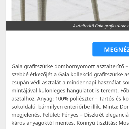
Asztalterítő Gaia grafitszür
MEGNÉZ
Gaia grafitszürke dombornyomott asztalterítő –
szebbé étkezőjét a Gaia kollekció grafitszürke as
csupán védi asztalát a mindennapi használat 
mintájával különleges hangulatot is teremt. Főb
asztalhoz. Anyag: 100% poliészter – Tartós és kö
sokoldalú, bármilyen enteriőrbe illik. Minta: D
megjelenés. Felület: Fényes – Diszkrét eleganci
káros anyagoktól mentes. Könnyű tisztítás: M