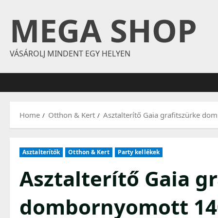
Skip
MEGA SHOP
to
content
VÁSÁROLJ MINDENT EGY HELYEN
Home
Otthon & Kert
Asztalterítő Gaia grafitszürke 
Asztalterítők
Otthon & Kert
Party kellékek
Asztalterítő Gaia g
dombornyomott 14