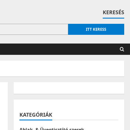
KERESÉS
ITT KERESS
KATEGÓRIÁK
Ablak- & Üvegtisztító szerek